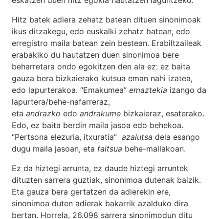
Hitz batek adiera zehatz batean dituen sinonimoak
ikus ditzakegu, edo euskalki zehatz batean, edo
erregistro maila batean zein bestean. Erabiltzaileak
erabakiko du hautatzen duen sinonimoa bere
beharretara ondo egokitzen den ala ez: ez baita
gauza bera bizkaierako kutsua eman nahi izatea,
edo lapurterakoa. “Emakumea”
emaztekia
izango da
lapurtera/behe-nafarreraz,
eta
andrazko
edo
andrakume
bizkaieraz, esaterako.
Edo, ez baita berdin maila jasoa edo behekoa.
“Pertsona elezuria, itxuratia”
azalutsa
dela esango
dugu maila jasoan, eta
faltsua
behe-mailakoan.
Ez da hiztegi arrunta, ez daude hiztegi arruntek
dituzten sarrera guztiak, sinonimoa dutenak baizik.
Eta gauza bera gertatzen da adierekin ere,
sinonimoa duten adierak bakarrik azalduko dira
bertan. Horrela, 26.098 sarrera sinonimodun ditu