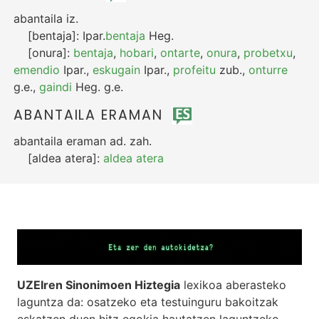
abantaila
iz.
[bentaja]:
Ipar.
bentaja
Heg.
[onura]:
bentaja
,
hobari
,
ontarte
,
onura
,
probetxu
,
emendio
Ipar.
,
eskugain
Ipar.
,
profeitu
zub.
,
onturre
g.e.
,
gaindi
Heg.
g.e.
ABANTAILA ERAMAN
abantaila eraman
ad.
zah.
[aldea atera]:
aldea atera
UZEIren Sinonimoen Hiztegia
lexikoa aberasteko
laguntza da: osatzeko eta testuinguru bakoitzak
eskatzen duen hitz egokia hautatzen laguntzeko.