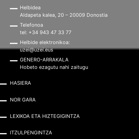
Helbidea
Aldapeta kalea, 20 – 20009 Donostia
Telefonoa
tel: +34 943 47 33 77
Helbide elektronikoa:
uzei@uzei.eus
GENERO-ARRAKALA
Hobeto ezagutu nahi zaitugu
HASIERA
NOR GARA
LEXIKOA ETA HIZTEGIGINTZA
ITZULPENGINTZA