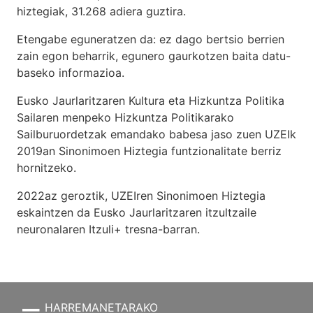
hiztegiak, 31.268 adiera guztira.
Etengabe eguneratzen da: ez dago bertsio berrien
zain egon beharrik, egunero gaurkotzen baita datu-
baseko informazioa.
Eusko Jaurlaritzaren Kultura eta Hizkuntza Politika
Sailaren menpeko Hizkuntza Politikarako
Sailburuordetzak emandako babesa jaso zuen UZEIk
2019an Sinonimoen Hiztegia funtzionalitate berriz
hornitzeko.
2022az geroztik, UZEIren Sinonimoen Hiztegia
eskaintzen da Eusko Jaurlaritzaren itzultzaile
neuronalaren
Itzuli+
tresna-barran.
HARREMANETARAKO