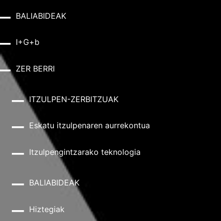
BALIABIDEAK
I+G+b
ZER BERRI
ITZULPEN-ZERBITZUAK
Eskatu itzulpenaren aurrekontua
Itzulpengintzarako teknologia
BALIABIDEAK
Hiztegiak