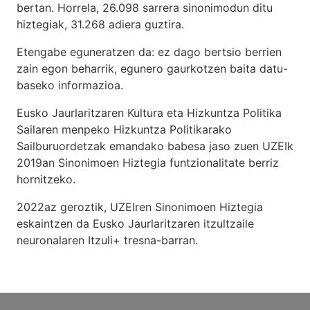
bertan. Horrela, 26.098 sarrera sinonimodun ditu
hiztegiak, 31.268 adiera guztira.
Etengabe eguneratzen da: ez dago bertsio berrien
zain egon beharrik, egunero gaurkotzen baita datu-
baseko informazioa.
Eusko Jaurlaritzaren Kultura eta Hizkuntza Politika
Sailaren menpeko Hizkuntza Politikarako
Sailburuordetzak emandako babesa jaso zuen UZEIk
2019an Sinonimoen Hiztegia funtzionalitate berriz
hornitzeko.
2022az geroztik, UZEIren Sinonimoen Hiztegia
eskaintzen da Eusko Jaurlaritzaren itzultzaile
neuronalaren
Itzuli+
tresna-barran.