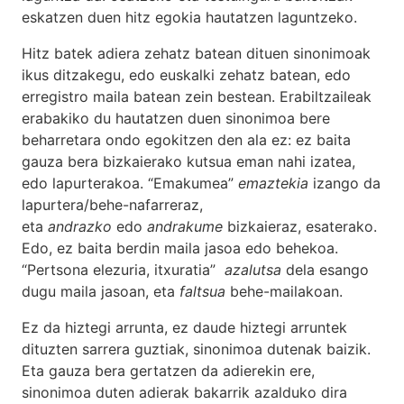
eskatzen duen hitz egokia hautatzen laguntzeko.
Hitz batek adiera zehatz batean dituen sinonimoak
ikus ditzakegu, edo euskalki zehatz batean, edo
erregistro maila batean zein bestean. Erabiltzaileak
erabakiko du hautatzen duen sinonimoa bere
beharretara ondo egokitzen den ala ez: ez baita
gauza bera bizkaierako kutsua eman nahi izatea,
edo lapurterakoa. “Emakumea”
emaztekia
izango da
lapurtera/behe-nafarreraz,
eta
andrazko
edo
andrakume
bizkaieraz, esaterako.
Edo, ez baita berdin maila jasoa edo behekoa.
“Pertsona elezuria, itxuratia”
azalutsa
dela esango
dugu maila jasoan, eta
faltsua
behe-mailakoan.
Ez da hiztegi arrunta, ez daude hiztegi arruntek
dituzten sarrera guztiak, sinonimoa dutenak baizik.
Eta gauza bera gertatzen da adierekin ere,
sinonimoa duten adierak bakarrik azalduko dira