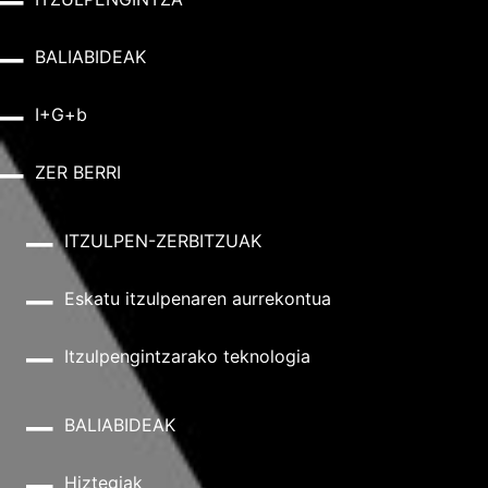
BALIABIDEAK
I+G+b
ZER BERRI
ITZULPEN-ZERBITZUAK
Eskatu itzulpenaren aurrekontua
Itzulpengintzarako teknologia
BALIABIDEAK
Hiztegiak