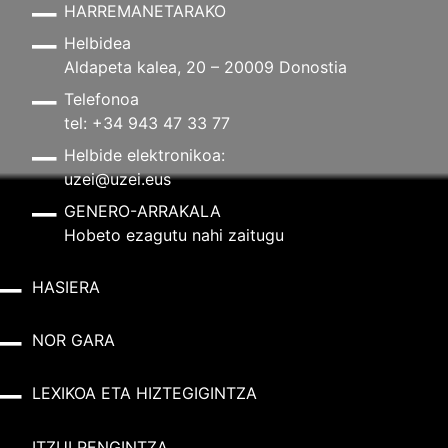
HARREMANETARAKO
Helbidea
Aldapeta kalea, 20 – 20009 Donostia
Telefonoa
tel: +34 943 47 33 77
Helbide elektronikoa:
uzei@uzei.eus
GENERO-ARRAKALA
Hobeto ezagutu nahi zaitugu
HASIERA
NOR GARA
LEXIKOA ETA HIZTEGIGINTZA
ITZULPENGINTZA