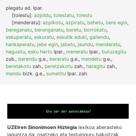
plegatu
ad.
Ipar.
[tolestu]:
azpildu
,
tolestatu
,
tolestu
[menderatu]:
azpikotu
,
azpiratu
,
behetu
,
bere egin
,
bereganatu
,
berenganatu
,
beretu
,
borrokatu
,
eskuperatu
,
eskuratu
,
eskutik eduki
,
gailendu
,
hankaperatu
,
jabe egin
,
jabetu
,
jaundu
,
menderatu
,
nagusitu
,
esku hartu
Ipar.
,
meneratu
Ipar.
,
buruzagitu
zub.
,
berendu
g.e.
,
bereratu
g.e.
,
mendetu
g.e.
,
beretakotu
zah.
,
beretzakotu
zah.
,
haragitu
zah.
,
mendu
bizk.
g.e.
,
sumetitu
Ipar.
zah.
UZEIren Sinonimoen Hiztegia
lexikoa aberasteko
laguntza da: osatzeko eta testuinguru bakoitzak