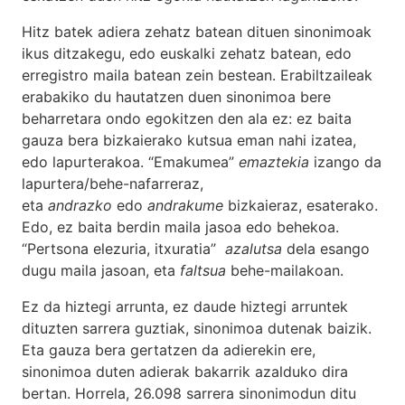
Hitz batek adiera zehatz batean dituen sinonimoak
ikus ditzakegu, edo euskalki zehatz batean, edo
erregistro maila batean zein bestean. Erabiltzaileak
erabakiko du hautatzen duen sinonimoa bere
beharretara ondo egokitzen den ala ez: ez baita
gauza bera bizkaierako kutsua eman nahi izatea,
edo lapurterakoa. “Emakumea”
emaztekia
izango da
lapurtera/behe-nafarreraz,
eta
andrazko
edo
andrakume
bizkaieraz, esaterako.
Edo, ez baita berdin maila jasoa edo behekoa.
“Pertsona elezuria, itxuratia”
azalutsa
dela esango
dugu maila jasoan, eta
faltsua
behe-mailakoan.
Ez da hiztegi arrunta, ez daude hiztegi arruntek
dituzten sarrera guztiak, sinonimoa dutenak baizik.
Eta gauza bera gertatzen da adierekin ere,
sinonimoa duten adierak bakarrik azalduko dira
bertan. Horrela, 26.098 sarrera sinonimodun ditu