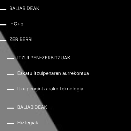
BALIABIDEAK
I+G+b
ZER BERRI
ITZULPEN-ZERBITZUAK
Eskatu itzulpenaren aurrekontua
Itzulpengintzarako teknologia
BALIABIDEAK
Hiztegiak