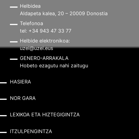
Helbidea
Aldapeta kalea, 20 – 20009 Donostia
Telefonoa
tel: +34 943 47 33 77
Helbide elektronikoa:
uzei@uzei.eus
GENERO-ARRAKALA
Hobeto ezagutu nahi zaitugu
HASIERA
NOR GARA
LEXIKOA ETA HIZTEGIGINTZA
ITZULPENGINTZA