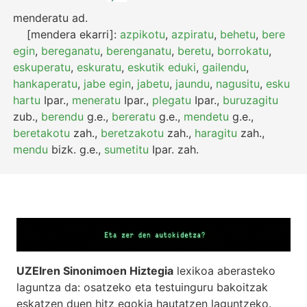
menderatu
ad.
[mendera ekarri]:
azpikotu
,
azpiratu
,
behetu
,
bere
egin
,
bereganatu
,
berenganatu
,
beretu
,
borrokatu
,
eskuperatu
,
eskuratu
,
eskutik eduki
,
gailendu
,
hankaperatu
,
jabe egin
,
jabetu
,
jaundu
,
nagusitu
,
esku
hartu
Ipar.
,
meneratu
Ipar.
,
plegatu
Ipar.
,
buruzagitu
zub.
,
berendu
g.e.
,
bereratu
g.e.
,
mendetu
g.e.
,
beretakotu
zah.
,
beretzakotu
zah.
,
haragitu
zah.
,
mendu
bizk.
g.e.
,
sumetitu
Ipar.
zah.
UZEIren Sinonimoen Hiztegia
lexikoa aberasteko
laguntza da: osatzeko eta testuinguru bakoitzak
eskatzen duen hitz egokia hautatzen laguntzeko.