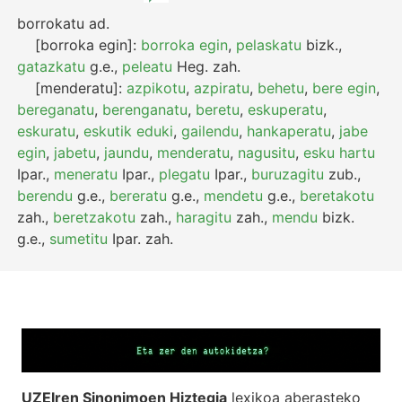
borrokatu
ad.
[borroka egin]:
borroka egin
,
pelaskatu
bizk.
,
gatazkatu
g.e.
,
peleatu
Heg.
zah.
[menderatu]:
azpikotu
,
azpiratu
,
behetu
,
bere egin
,
bereganatu
,
berenganatu
,
beretu
,
eskuperatu
,
eskuratu
,
eskutik eduki
,
gailendu
,
hankaperatu
,
jabe
egin
,
jabetu
,
jaundu
,
menderatu
,
nagusitu
,
esku hartu
Ipar.
,
meneratu
Ipar.
,
plegatu
Ipar.
,
buruzagitu
zub.
,
berendu
g.e.
,
bereratu
g.e.
,
mendetu
g.e.
,
beretakotu
zah.
,
beretzakotu
zah.
,
haragitu
zah.
,
mendu
bizk.
g.e.
,
sumetitu
Ipar.
zah.
UZEIren Sinonimoen Hiztegia
lexikoa aberasteko