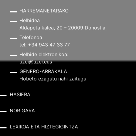
HARREMANETARAKO
Helbidea
Aldapeta kalea, 20 – 20009 Donostia
Telefonoa
tel: +34 943 47 33 77
Helbide elektronikoa:
uzei@uzei.eus
GENERO-ARRAKALA
Hobeto ezagutu nahi zaitugu
HASIERA
NOR GARA
LEXIKOA ETA HIZTEGIGINTZA