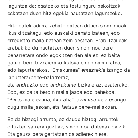
laguntza da: osatzeko eta testuinguru bakoitzak
eskatzen duen hitz egokia hautatzen laguntzeko.
Hitz batek adiera zehatz batean dituen sinonimoak
ikus ditzakegu, edo euskalki zehatz batean, edo
erregistro maila batean zein bestean. Erabiltzaileak
erabakiko du hautatzen duen sinonimoa bere
beharretara ondo egokitzen den ala ez: ez baita
gauza bera bizkaierako kutsua eman nahi izatea,
edo lapurterakoa. “Emakumea”
emaztekia
izango da
lapurtera/behe-nafarreraz,
eta
andrazko
edo
andrakume
bizkaieraz, esaterako.
Edo, ez baita berdin maila jasoa edo behekoa.
“Pertsona elezuria, itxuratia”
azalutsa
dela esango
dugu maila jasoan, eta
faltsua
behe-mailakoan.
Ez da hiztegi arrunta, ez daude hiztegi arruntek
dituzten sarrera guztiak, sinonimoa dutenak baizik.
Eta gauza bera gertatzen da adierekin ere,