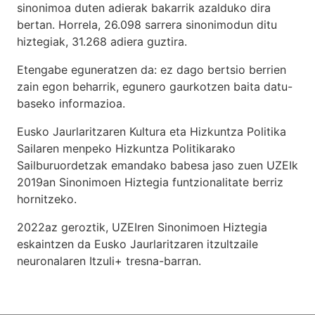
sinonimoa duten adierak bakarrik azalduko dira
bertan. Horrela, 26.098 sarrera sinonimodun ditu
hiztegiak, 31.268 adiera guztira.
Etengabe eguneratzen da: ez dago bertsio berrien
zain egon beharrik, egunero gaurkotzen baita datu-
baseko informazioa.
Eusko Jaurlaritzaren Kultura eta Hizkuntza Politika
Sailaren menpeko Hizkuntza Politikarako
Sailburuordetzak emandako babesa jaso zuen UZEIk
2019an Sinonimoen Hiztegia funtzionalitate berriz
hornitzeko.
2022az geroztik, UZEIren Sinonimoen Hiztegia
eskaintzen da Eusko Jaurlaritzaren itzultzaile
neuronalaren
Itzuli+
tresna-barran.