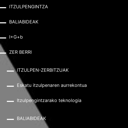
ITZULPENGINTZA
BALIABIDEAK
I+G+b
ZER BERRI
ITZULPEN-ZERBITZUAK
Eskatu itzulpenaren aurrekontua
Itzulpengintzarako teknologia
BALIABIDEAK