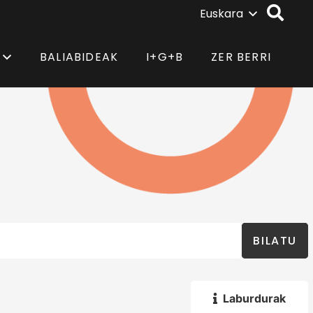
Euskara
BALIABIDEAK
I+G+B
ZER BERRI
BILATU
Laburdurak