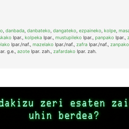
ko
,
danbada
,
danbateko
,
dangateko
,
ezpaineko
,
kolpe
,
masa
skako
Ipar.
,
kolpeka
Ipar.
,
mustupileko
Ipar.
,
panpako
Ipar.
,
lako
Ipar./naf.
,
mazelako
Ipar./naf.
,
zafra
Ipar./naf.
,
zanpako
ar.
g.e.
,
azote
Ipar.
zah.
,
zafardako
Ipar.
zah.