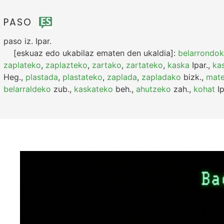
PASO
paso
iz.
Ipar.
[eskuaz edo ukabilaz ematen den ukaldia]:
belarrondo
zaplateko
,
zaplazteko
,
zartako
,
zartateko
,
kaska
Ipar.
,
ka
Heg.
,
plastada
,
plastateko
,
zaplada
,
zapladako
bizk.
,
mate
belarraldeko
zub.
,
kaskateko
beh.
,
ahutzeko
zah.
,
kohat
Ip