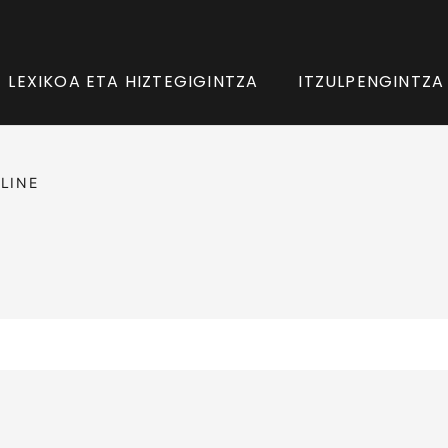
LEXIKOA ETA HIZTEGIGINTZA
ITZULPENGINTZA
LINE