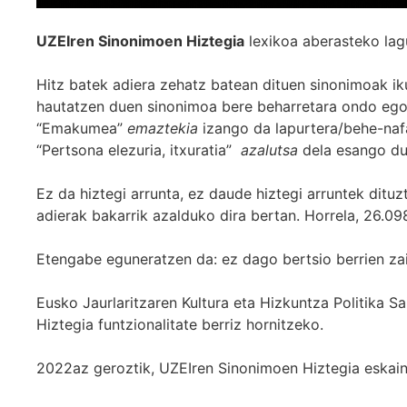
UZEIren Sinonimoen Hiztegia
lexikoa aberasteko lag
Hitz batek adiera zehatz batean dituen sinonimoak iku
hautatzen duen sinonimoa bere beharretara ondo egok
“Emakumea”
emaztekia
izango da lapurtera/behe-naf
“Pertsona elezuria, itxuratia”
azalutsa
dela esango du
Ez da hiztegi arrunta, ez daude hiztegi arruntek ditu
adierak bakarrik azalduko dira bertan. Horrela, 26.098
Etengabe eguneratzen da: ez dago bertsio berrien za
Eusko Jaurlaritzaren Kultura eta Hizkuntza Politika
Hiztegia funtzionalitate berriz hornitzeko.
2022az geroztik, UZEIren Sinonimoen Hiztegia eskaint