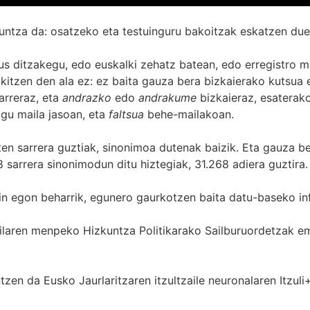
untza da: osatzeko eta testuinguru bakoitzak eskatzen due
s ditzakegu, edo euskalki zehatz batean, edo erregistro ma
itzen den ala ez: ez baita gauza bera bizkaierako kutsua e
arreraz, eta
andrazko
edo
andrakume
bizkaieraz, esaterako
gu maila jasoan, eta
faltsua
behe-mailakoan.
zten sarrera guztiak, sinonimoa dutenak baizik. Eta gauza b
 sarrera sinonimodun ditu hiztegiak, 31.268 adiera guztira.
in egon beharrik, egunero gaurkotzen baita datu-baseko in
 Sailaren menpeko Hizkuntza Politikarako Sailburuordetza
zen da Eusko Jaurlaritzaren itzultzaile neuronalaren
Itzuli