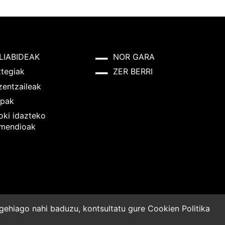
LIABIDEAK
NOR GARA
ztegiak
ZER BERRI
zentzaileak
pak
oki idazteko
mendioak
o gehiago nahi baduzu, kontsultatu gure
Cookien Politika