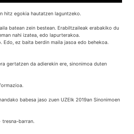
n hitz egokia hautatzen laguntzeko.
ila batean zein bestean. Erabiltzaileak erabakiko du
man nahi izatea, edo lapurterakoa.
. Edo, ez baita berdin maila jasoa edo behekoa.
era gertatzen da adierekin ere, sinonimoa duten
formazioa.
k emandako babesa jaso zuen UZEIk 2019an Sinonimoen
+
tresna-barran.