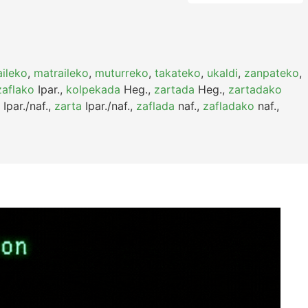
ileko
,
matraileko
,
muturreko
,
takateko
,
ukaldi
,
zanpateko
,
zaflako
Ipar.
,
kolpekada
Heg.
,
zartada
Heg.
,
zartadako
Ipar./naf.
,
zarta
Ipar./naf.
,
zaflada
naf.
,
zafladako
naf.
,