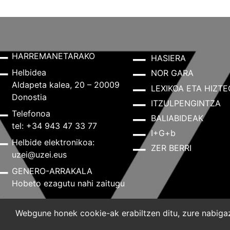
HARREMANETARAKO
HASIERA
Helbidea
NOR GARA
Aldapeta kalea, 20 – 20009
LEXIKOA ETA HIZTE
Donostia
ITZULPENGINTZA
Telefonoa
BALIABIDEAK
tel: +34 943 47 33 77
I+G+b
Helbide elektronikoa:
ZER BERRI
uzei@uzei.eus
GENERO-ARRAKALA
Hobeto ezagutu nahi zaitugu
Webgune honek cookie-ak erabiltzen ditu, zure nabigazi
Lege-oharra
Pribatutasun-politika
Cookie-politik