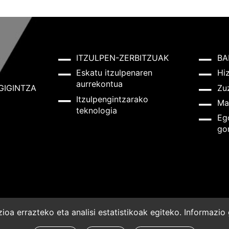
ITZULPEN-ZERBITZUAK
BA
Eskatu itzulpenaren
Hi
aurrekontua
GIGINTZA
Zu
Itzulpengintzarako
Ma
teknologia
Eg
go
oa errazteko eta analisi estatistikoak egiteko. Informazi
a