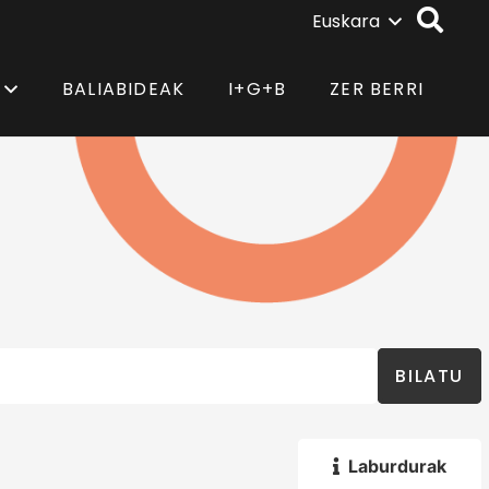
Euskara
BALIABIDEAK
I+G+B
ZER BERRI
BILATU
Laburdurak