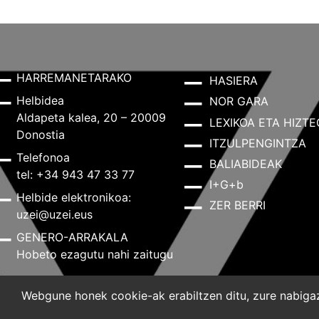
HARREMANETARAKO
HASIERA
Helbidea
NOR GARA
Aldapeta kalea, 20 – 20009
LEXIKOA ETA HIZTE
Donostia
ITZULPENGINTZA
Telefonoa
BALIABIDEAK
tel: +34 943 47 33 77
I+G+b
Helbide elektronikoa:
ZER BERRI
uzei@uzei.eus
GENERO-ARRAKALA
Hobeto ezagutu nahi zaitugu
Webgune honek cookie-ak erabiltzen ditu, zure nabigazi
Lege-oharra
Pribatutasun-politika
Cookie-politik