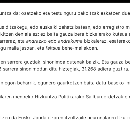
untza da: osatzeko eta testuinguru bakoitzak eskatzen due
s ditzakegu, edo euskalki zehatz batean, edo erregistro ma
itzen den ala ez: ez baita gauza bera bizkaierako kutsua e
arreraz, eta
andrazko
edo
andrakume
bizkaieraz, esaterako
gu maila jasoan, eta
faltsua
behe-mailakoan.
zten sarrera guztiak, sinonimoa dutenak baizik. Eta gauza b
 sarrera sinonimodun ditu hiztegiak, 31.268 adiera guztira.
in egon beharrik, egunero gaurkotzen baita datu-baseko in
 Sailaren menpeko Hizkuntza Politikarako Sailburuordetza
zen da Eusko Jaurlaritzaren itzultzaile neuronalaren
Itzuli