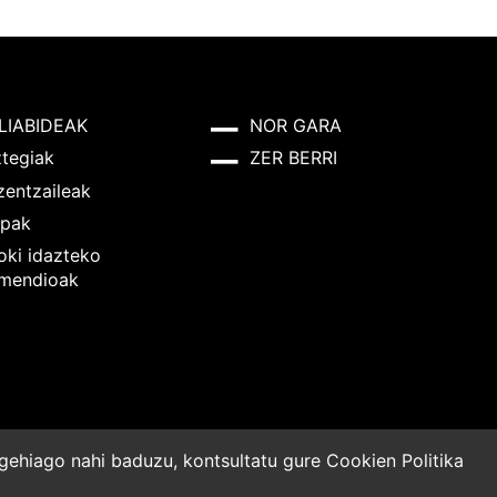
LIABIDEAK
NOR GARA
ztegiak
ZER BERRI
zentzaileak
pak
oki idazteko
mendioak
o gehiago nahi baduzu, kontsultatu gure
Cookien Politika