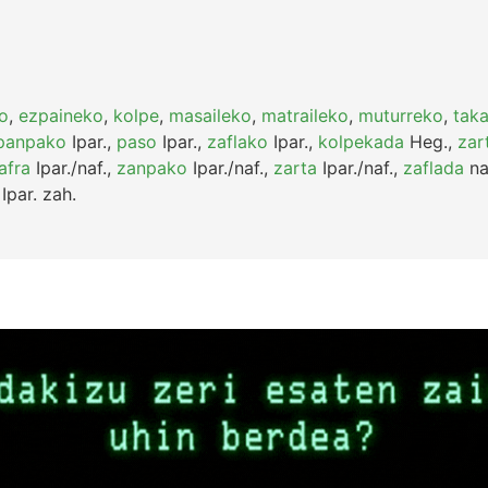
o
,
ezpaineko
,
kolpe
,
masaileko
,
matraileko
,
muturreko
,
tak
panpako
Ipar.
,
paso
Ipar.
,
zaflako
Ipar.
,
kolpekada
Heg.
,
zar
afra
Ipar./naf.
,
zanpako
Ipar./naf.
,
zarta
Ipar./naf.
,
zaflada
na
Ipar.
zah.