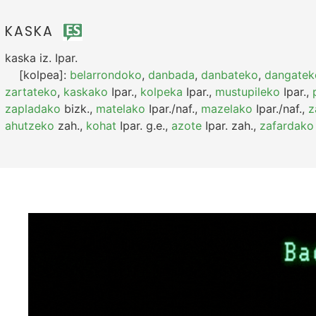
KASKA
kaska
iz.
Ipar.
[kolpea]:
belarrondoko
,
danbada
,
danbateko
,
dangatek
zartateko
,
kaskako
Ipar.
,
kolpeka
Ipar.
,
mustupileko
Ipar.
,
zapladako
bizk.
,
matelako
Ipar./naf.
,
mazelako
Ipar./naf.
,
z
ahutzeko
zah.
,
kohat
Ipar.
g.e.
,
azote
Ipar.
zah.
,
zafardako