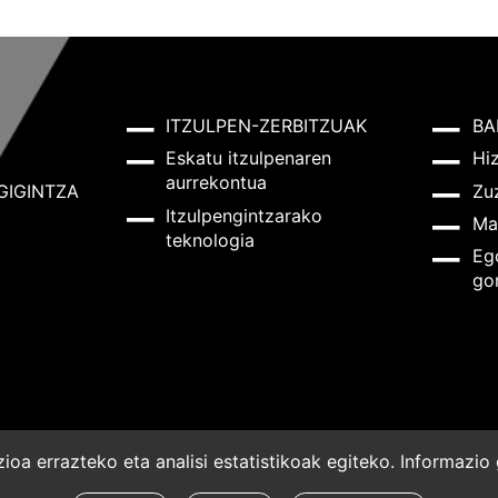
ITZULPEN-ZERBITZUAK
BA
Eskatu itzulpenaren
Hi
aurrekontua
GIGINTZA
Zu
Itzulpengintzarako
Ma
teknologia
Eg
go
oa errazteko eta analisi estatistikoak egiteko. Informazi
a