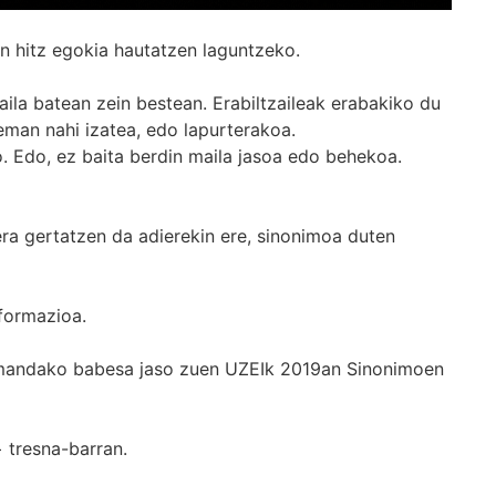
n hitz egokia hautatzen laguntzeko.
ila batean zein bestean. Erabiltzaileak erabakiko du
man nahi izatea, edo lapurterakoa.
. Edo, ez baita berdin maila jasoa edo behekoa.
era gertatzen da adierekin ere, sinonimoa duten
formazioa.
k emandako babesa jaso zuen UZEIk 2019an Sinonimoen
+
tresna-barran.