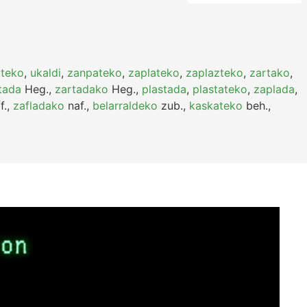
ateko
,
ukaldi
,
zanpateko
,
zaplateko
,
zaplazteko
,
zartako
,
tada
Heg.
,
zartadako
Heg.
,
plastada
,
plastateko
,
zaplada
,
f.
,
zafladako
naf.
,
belarraldeko
zub.
,
kaskateko
beh.
,