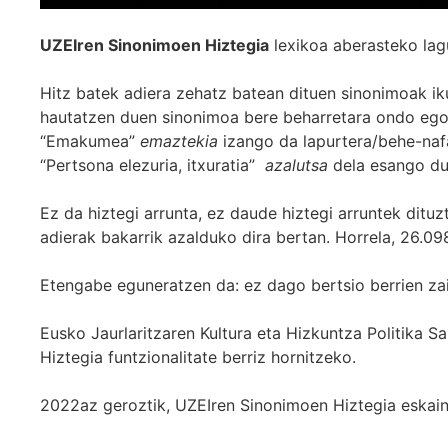
UZEIren Sinonimoen Hiztegia
lexikoa aberasteko lag
Hitz batek adiera zehatz batean dituen sinonimoak iku
hautatzen duen sinonimoa bere beharretara ondo egok
“Emakumea”
emaztekia
izango da lapurtera/behe-naf
“Pertsona elezuria, itxuratia”
azalutsa
dela esango du
Ez da hiztegi arrunta, ez daude hiztegi arruntek ditu
adierak bakarrik azalduko dira bertan. Horrela, 26.098
Etengabe eguneratzen da: ez dago bertsio berrien za
Eusko Jaurlaritzaren Kultura eta Hizkuntza Politika
Hiztegia funtzionalitate berriz hornitzeko.
2022az geroztik, UZEIren Sinonimoen Hiztegia eskaint