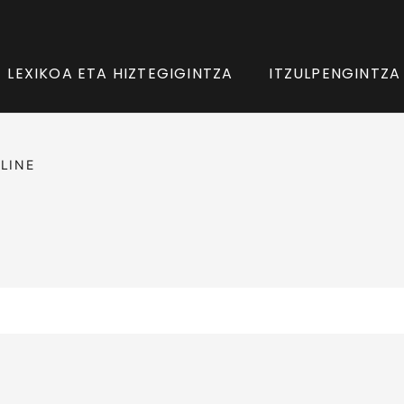
LEXIKOA ETA HIZTEGIGINTZA
ITZULPENGINTZA
LINE