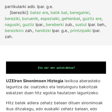
partikularki
adb.
Ipar.
g.e.
[bereziki]:
batez ere
,
batik bat
,
beregainki
,
bereziki
,
buruenik
,
espezialki
,
gehienbat
,
guztiz ere
,
nagusiki
,
guztiz
Ipar.
,
bereberki
zub.
,
sustut
Ipar.
beh.
,
berezikiro
zah.
,
handizki
Ipar.
g.e.
,
printzipalki
Ipar.
zah.
UZEIren Sinonimoen Hiztegia
lexikoa aberasteko
laguntza da: osatzeko eta testuinguru bakoitzak
eskatzen duen hitz egokia hautatzen laguntzeko.
Hitz batek adiera zehatz batean dituen sinonimoak
ikus ditzakegu, edo euskalki zehatz batean, edo