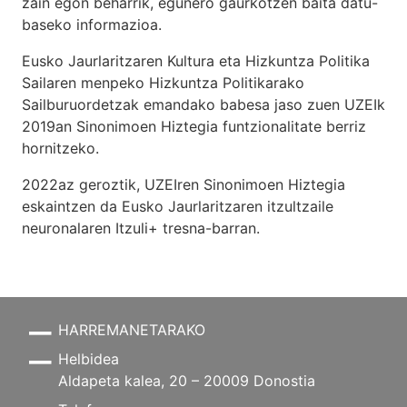
zain egon beharrik, egunero gaurkotzen baita datu-
baseko informazioa.
Eusko Jaurlaritzaren Kultura eta Hizkuntza Politika
Sailaren menpeko Hizkuntza Politikarako
Sailburuordetzak emandako babesa jaso zuen UZEIk
2019an Sinonimoen Hiztegia funtzionalitate berriz
hornitzeko.
2022az geroztik, UZEIren Sinonimoen Hiztegia
eskaintzen da Eusko Jaurlaritzaren itzultzaile
neuronalaren
Itzuli+
tresna-barran.
HARREMANETARAKO
Helbidea
Aldapeta kalea, 20 – 20009 Donostia