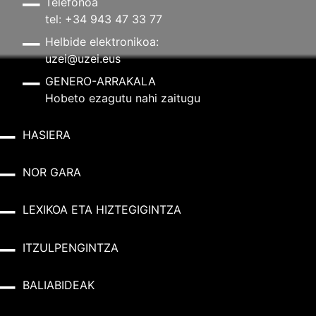
Telefonoa
tel: +34 943 47 33 77
Helbide elektronikoa:
uzei@uzei.eus
GENERO-ARRAKALA
Hobeto ezagutu nahi zaitugu
HASIERA
NOR GARA
LEXIKOA ETA HIZTEGIGINTZA
ITZULPENGINTZA
BALIABIDEAK