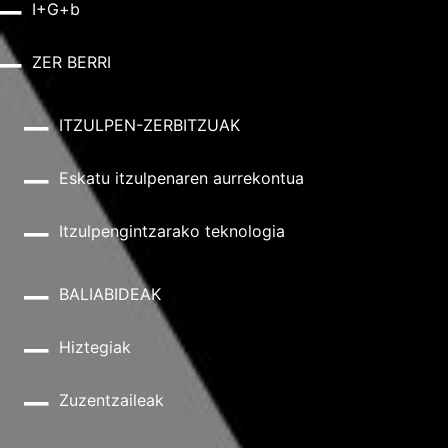
I+G+b
ZER BERRI
ITZULPEN-ZERBITZUAK
Eskatu itzulpenaren aurrekontua
Itzulpengintzarako teknologia
BALIABIDEAK
Hiztegiak
Zuzentzaileak