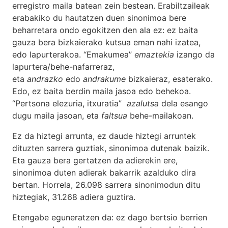
erregistro maila batean zein bestean. Erabiltzaileak
erabakiko du hautatzen duen sinonimoa bere
beharretara ondo egokitzen den ala ez: ez baita
gauza bera bizkaierako kutsua eman nahi izatea,
edo lapurterakoa. “Emakumea”
emaztekia
izango da
lapurtera/behe-nafarreraz,
eta
andrazko
edo
andrakume
bizkaieraz, esaterako.
Edo, ez baita berdin maila jasoa edo behekoa.
“Pertsona elezuria, itxuratia”
azalutsa
dela esango
dugu maila jasoan, eta
faltsua
behe-mailakoan.
Ez da hiztegi arrunta, ez daude hiztegi arruntek
dituzten sarrera guztiak, sinonimoa dutenak baizik.
Eta gauza bera gertatzen da adierekin ere,
sinonimoa duten adierak bakarrik azalduko dira
bertan. Horrela, 26.098 sarrera sinonimodun ditu
hiztegiak, 31.268 adiera guztira.
Etengabe eguneratzen da: ez dago bertsio berrien