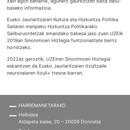
zain egon beharrik, egunero gaurkotzen baita datu-
baseko informazioa.
Eusko Jaurlaritzaren Kultura eta Hizkuntza Politika
Sailaren menpeko Hizkuntza Politikarako
Sailburuordetzak emandako babesa jaso zuen UZEIk
2019an Sinonimoen Hiztegia funtzionalitate berriz
hornitzeko.
2022az geroztik, UZEIren Sinonimoen Hiztegia
eskaintzen da Eusko Jaurlaritzaren itzultzaile
neuronalaren
Itzuli+
tresna-barran.
HARREMANETARAKO
Helbidea
Aldapeta kalea, 20 – 20009 Donostia