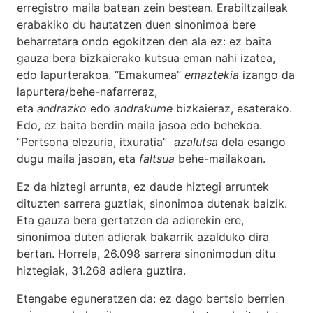
erregistro maila batean zein bestean. Erabiltzaileak
erabakiko du hautatzen duen sinonimoa bere
beharretara ondo egokitzen den ala ez: ez baita
gauza bera bizkaierako kutsua eman nahi izatea,
edo lapurterakoa. “Emakumea”
emaztekia
izango da
lapurtera/behe-nafarreraz,
eta
andrazko
edo
andrakume
bizkaieraz, esaterako.
Edo, ez baita berdin maila jasoa edo behekoa.
“Pertsona elezuria, itxuratia”
azalutsa
dela esango
dugu maila jasoan, eta
faltsua
behe-mailakoan.
Ez da hiztegi arrunta, ez daude hiztegi arruntek
dituzten sarrera guztiak, sinonimoa dutenak baizik.
Eta gauza bera gertatzen da adierekin ere,
sinonimoa duten adierak bakarrik azalduko dira
bertan. Horrela, 26.098 sarrera sinonimodun ditu
hiztegiak, 31.268 adiera guztira.
Etengabe eguneratzen da: ez dago bertsio berrien