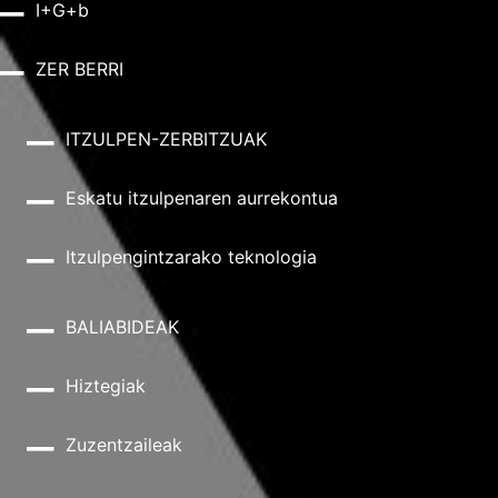
I+G+b
ZER BERRI
ITZULPEN-ZERBITZUAK
Eskatu itzulpenaren aurrekontua
Itzulpengintzarako teknologia
BALIABIDEAK
Hiztegiak
Zuzentzaileak