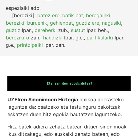
espezialki
adb.
[bereziki]:
batez ere
,
batik bat
,
beregainki
,
bereziki
,
buruenik
,
gehienbat
,
guztiz ere
,
nagusiki
,
guztiz
Ipar.
,
bereberki
zub.
,
sustut
Ipar.
beh.
,
berezikiro
zah.
,
handizki
Ipar.
g.e.
,
partikularki
Ipar.
g.e.
,
printzipalki
Ipar.
zah.
UZEIren Sinonimoen Hiztegia
lexikoa aberasteko
laguntza da: osatzeko eta testuinguru bakoitzak
eskatzen duen hitz egokia hautatzen laguntzeko.
Hitz batek adiera zehatz batean dituen sinonimoak
ikus ditzakegu, edo euskalki zehatz batean, edo