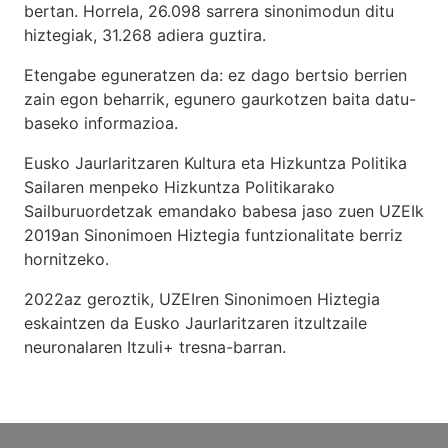
bertan. Horrela, 26.098 sarrera sinonimodun ditu
hiztegiak, 31.268 adiera guztira.
Etengabe eguneratzen da: ez dago bertsio berrien
zain egon beharrik, egunero gaurkotzen baita datu-
baseko informazioa.
Eusko Jaurlaritzaren Kultura eta Hizkuntza Politika
Sailaren menpeko Hizkuntza Politikarako
Sailburuordetzak emandako babesa jaso zuen UZEIk
2019an Sinonimoen Hiztegia funtzionalitate berriz
hornitzeko.
2022az geroztik, UZEIren Sinonimoen Hiztegia
eskaintzen da Eusko Jaurlaritzaren itzultzaile
neuronalaren
Itzuli+
tresna-barran.