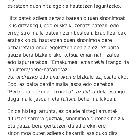
eskatzen duen hitz egokia hautatzen laguntzeko.
Hitz batek adiera zehatz batean dituen sinonimoak
ikus ditzakegu, edo euskalki zehatz batean, edo
erregistro maila batean zein bestean. Erabiltzaileak
erabakiko du hautatzen duen sinonimoa bere
beharretara ondo egokitzen den ala ez: ez baita
gauza bera bizkaierako kutsua eman nahi izatea,
edo lapurterakoa. “Emakumea”
emaztekia
izango da
lapurtera/behe-nafarreraz,
eta
andrazko
edo
andrakume
bizkaieraz, esaterako.
Edo, ez baita berdin maila jasoa edo behekoa.
“Pertsona elezuria, itxuratia”
azalutsa
dela esango
dugu maila jasoan, eta
faltsua
behe-mailakoan.
Ez da hiztegi arrunta, ez daude hiztegi arruntek
dituzten sarrera guztiak, sinonimoa dutenak baizik.
Eta gauza bera gertatzen da adierekin ere,
sinonimoa duten adierak bakarrik azalduko dira