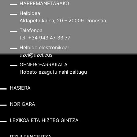
HARREMANETARAKO
Helbidea
Aldapeta kalea, 20 – 20009 Donostia
Telefonoa
tel: +34 943 47 33 77
Helbide elektronikoa:
uzei@uzei.eus
GENERO-ARRAKALA
Hobeto ezagutu nahi zaitugu
HASIERA
NOR GARA
LEXIKOA ETA HIZTEGIGINTZA
ITZULPENGINTZA