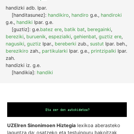
handizki
adb.
Ipar.
[handitasunez]:
handikiro
,
handiro
g.e.
,
handiroki
g.e.
,
handiki
Ipar.
g.e.
[guztiz]:
g.e.
batez ere
,
batik bat
,
beregainki
,
bereziki
,
buruenik
,
espezialki
,
gehienbat
,
guztiz ere
,
nagusiki
,
guztiz
Ipar.
,
bereberki
zub.
,
sustut
Ipar.
beh.
,
berezikiro
zah.
,
partikularki
Ipar.
g.e.
,
printzipalki
Ipar.
zah.
handizki
iz.
g.e.
[handikia]:
handiki
UZEIren Sinonimoen Hiztegia
lexikoa aberasteko
laguntza da: osatzeko eta testuinguru bakoitzak