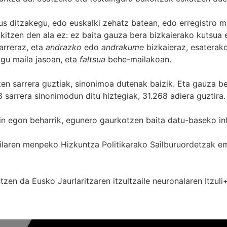
s ditzakegu, edo euskalki zehatz batean, edo erregistro ma
itzen den ala ez: ez baita gauza bera bizkaierako kutsua e
arreraz, eta
andrazko
edo
andrakume
bizkaieraz, esaterako
gu maila jasoan, eta
faltsua
behe-mailakoan.
zten sarrera guztiak, sinonimoa dutenak baizik. Eta gauza b
 sarrera sinonimodun ditu hiztegiak, 31.268 adiera guztira.
in egon beharrik, egunero gaurkotzen baita datu-baseko in
 Sailaren menpeko Hizkuntza Politikarako Sailburuordetza
zen da Eusko Jaurlaritzaren itzultzaile neuronalaren
Itzuli