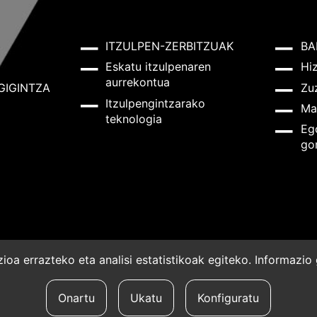
ITZULPEN-ZERBITZUAK
BA
Eskatu itzulpenaren
Hi
aurrekontua
GIGINTZA
Zu
Itzulpengintzarako
Ma
teknologia
Eg
go
oa errazteko eta analisi estatistikoak egiteko. Informazi
a
Onartu
Ukatu
Konfiguratu