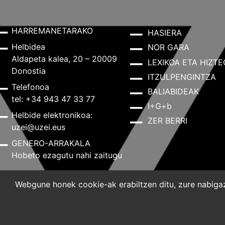
HARREMANETARAKO
HASIERA
Helbidea
NOR GARA
Aldapeta kalea, 20 – 20009
LEXIKOA ETA HIZTE
Donostia
ITZULPENGINTZA
Telefonoa
BALIABIDEAK
tel: +34 943 47 33 77
I+G+b
Helbide elektronikoa:
ZER BERRI
uzei@uzei.eus
GENERO-ARRAKALA
Hobeto ezagutu nahi zaitugu
Webgune honek cookie-ak erabiltzen ditu, zure nabigazi
Lege-oharra
Pribatutasun-politika
Cookie-politik