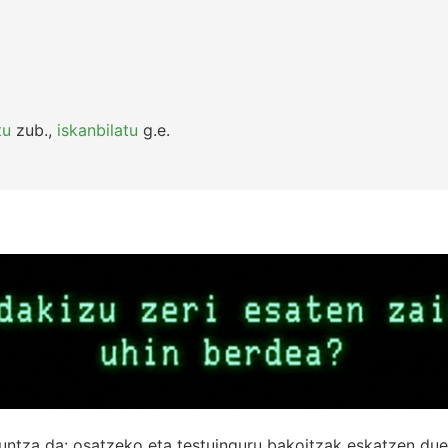
tu
zub.
,
iskanbilatu
g.e.
untza da: osatzeko eta testuinguru bakoitzak eskatzen due