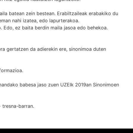
ila batean zein bestean. Erabiltzaileak erabakiko du
man nahi izatea, edo lapurterakoa.
. Edo, ez baita berdin maila jasoa edo behekoa.
era gertatzen da adierekin ere, sinonimoa duten
formazioa.
k emandako babesa jaso zuen UZEIk 2019an Sinonimoen
+
tresna-barran.