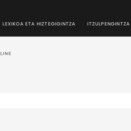
LEXIKOA ETA HIZTEGIGINTZA
ITZULPENGINTZA
LINE