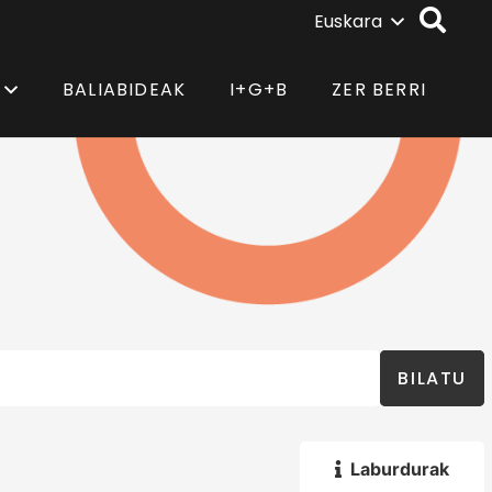
Euskara
BALIABIDEAK
I+G+B
ZER BERRI
BILATU
Laburdurak