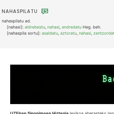
NAHASPILATU
nahaspilatu
ad.
[nahasi]:
aldrebestu
,
nahasi
,
endredatu
Heg.
beh.
[nahaspila sortu]:
asaldatu
,
aztoratu
,
nahasi
,
zentzorda
UZEIren Sinonimoen Hiztegia
lexikoa aberasteko lag