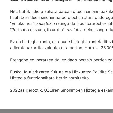
Hitz batek adiera zehatz batean dituen sinonimoak iku
hautatzen duen sinonimoa bere beharretara ondo egok
“Emakumea”
emaztekia
izango da lapurtera/behe-naf
“Pertsona elezuria, itxuratia”
azalutsa
dela esango du
Ez da hiztegi arrunta, ez daude hiztegi arruntek ditu
adierak bakarrik azalduko dira bertan. Horrela, 26.098
Etengabe eguneratzen da: ez dago bertsio berrien za
Eusko Jaurlaritzaren Kultura eta Hizkuntza Politika
Hiztegia funtzionalitate berriz hornitzeko.
2022az geroztik, UZEIren Sinonimoen Hiztegia eskaint