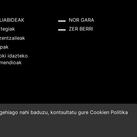
LIABIDEAK
NOR GARA
ztegiak
ZER BERRI
zentzaileak
pak
oki idazteko
mendioak
o gehiago nahi baduzu, kontsultatu gure
Cookien Politika