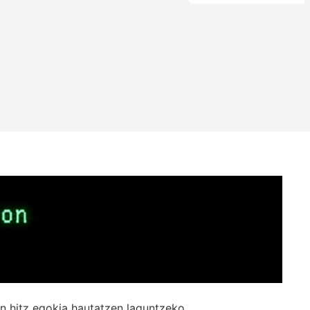
n hitz egokia hautatzen laguntzeko.