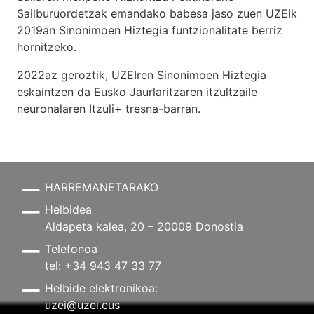
Sailburuordetzak emandako babesa jaso zuen UZEIk
2019an Sinonimoen Hiztegia funtzionalitate berriz
hornitzeko.
2022az geroztik, UZEIren Sinonimoen Hiztegia
eskaintzen da Eusko Jaurlaritzaren itzultzaile
neuronalaren
Itzuli+
tresna-barran.
HARREMANETARAKO
Helbidea
Aldapeta kalea, 20 – 20009 Donostia
Telefonoa
tel: +34 943 47 33 77
Helbide elektronikoa:
uzei@uzei.eus