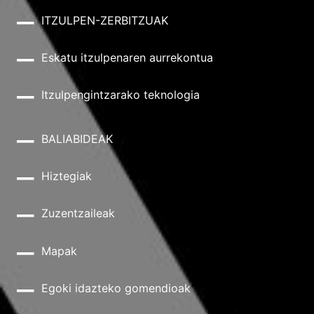
ITZULPEN-ZERBITZUAK
Eskatu itzulpenaren aurrekontua
Itzulpengintzarako teknologia
BALIABIDEAK
Hiztegiak
Zuzentzaileak
Mapak
Egoki idazteko gomendioak