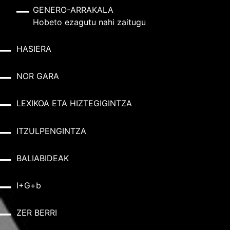
GENERO-ARRAKALA
Hobeto ezagutu nahi zaitugu
HASIERA
NOR GARA
LEXIKOA ETA HIZTEGIGINTZA
ITZULPENGINTZA
BALIABIDEAK
I+G+b
ZER BERRI