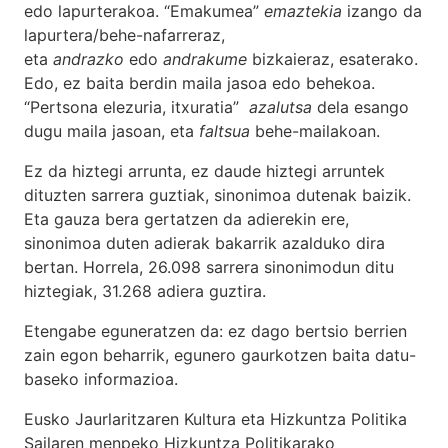
edo lapurterakoa. “Emakumea”
emaztekia
izango da
lapurtera/behe-nafarreraz,
eta
andrazko
edo
andrakume
bizkaieraz, esaterako.
Edo, ez baita berdin maila jasoa edo behekoa.
“Pertsona elezuria, itxuratia”
azalutsa
dela esango
dugu maila jasoan, eta
faltsua
behe-mailakoan.
Ez da hiztegi arrunta, ez daude hiztegi arruntek
dituzten sarrera guztiak, sinonimoa dutenak baizik.
Eta gauza bera gertatzen da adierekin ere,
sinonimoa duten adierak bakarrik azalduko dira
bertan. Horrela, 26.098 sarrera sinonimodun ditu
hiztegiak, 31.268 adiera guztira.
Etengabe eguneratzen da: ez dago bertsio berrien
zain egon beharrik, egunero gaurkotzen baita datu-
baseko informazioa.
Eusko Jaurlaritzaren Kultura eta Hizkuntza Politika
Sailaren menpeko Hizkuntza Politikarako