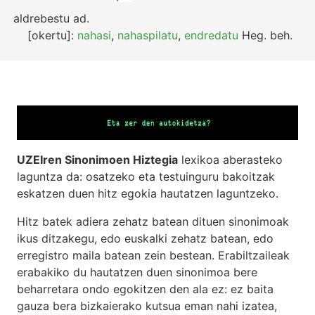
aldrebestu
ad.
[okertu]:
nahasi
,
nahaspilatu
,
endredatu
Heg.
beh.
UZEIren Sinonimoen Hiztegia
lexikoa aberasteko
laguntza da: osatzeko eta testuinguru bakoitzak
eskatzen duen hitz egokia hautatzen laguntzeko.
Hitz batek adiera zehatz batean dituen sinonimoak
ikus ditzakegu, edo euskalki zehatz batean, edo
erregistro maila batean zein bestean. Erabiltzaileak
erabakiko du hautatzen duen sinonimoa bere
beharretara ondo egokitzen den ala ez: ez baita
gauza bera bizkaierako kutsua eman nahi izatea,