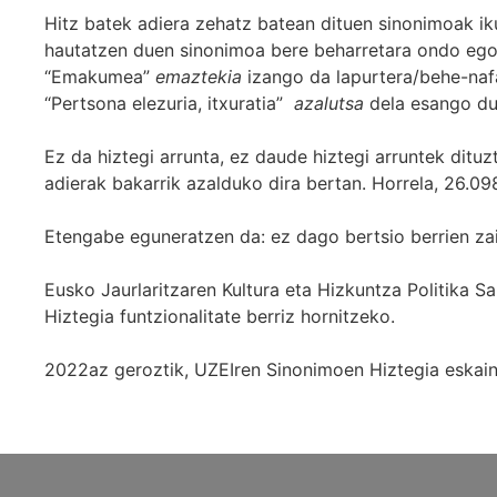
Hitz batek adiera zehatz batean dituen sinonimoak iku
hautatzen duen sinonimoa bere beharretara ondo egok
“Emakumea”
emaztekia
izango da lapurtera/behe-naf
“Pertsona elezuria, itxuratia”
azalutsa
dela esango du
Ez da hiztegi arrunta, ez daude hiztegi arruntek ditu
adierak bakarrik azalduko dira bertan. Horrela, 26.098
Etengabe eguneratzen da: ez dago bertsio berrien za
Eusko Jaurlaritzaren Kultura eta Hizkuntza Politika
Hiztegia funtzionalitate berriz hornitzeko.
2022az geroztik, UZEIren Sinonimoen Hiztegia eskaint