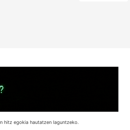
n hitz egokia hautatzen laguntzeko.