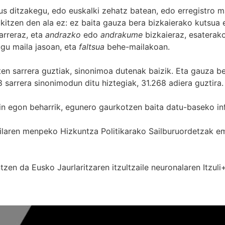
s ditzakegu, edo euskalki zehatz batean, edo erregistro ma
itzen den ala ez: ez baita gauza bera bizkaierako kutsua e
arreraz, eta
andrazko
edo
andrakume
bizkaieraz, esaterako
gu maila jasoan, eta
faltsua
behe-mailakoan.
zten sarrera guztiak, sinonimoa dutenak baizik. Eta gauza b
 sarrera sinonimodun ditu hiztegiak, 31.268 adiera guztira.
in egon beharrik, egunero gaurkotzen baita datu-baseko in
 Sailaren menpeko Hizkuntza Politikarako Sailburuordetza
zen da Eusko Jaurlaritzaren itzultzaile neuronalaren
Itzuli