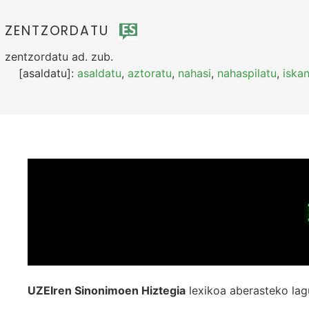
ZENTZORDATU
zentzordatu
ad.
zub.
[asaldatu]:
asaldatu
,
aztoratu
,
nahasi
,
nahaspilatu
,
iskan
UZEIren Sinonimoen Hiztegia
lexikoa aberasteko lag