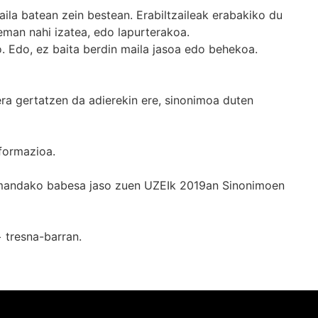
ila batean zein bestean. Erabiltzaileak erabakiko du
man nahi izatea, edo lapurterakoa.
. Edo, ez baita berdin maila jasoa edo behekoa.
era gertatzen da adierekin ere, sinonimoa duten
formazioa.
k emandako babesa jaso zuen UZEIk 2019an Sinonimoen
+
tresna-barran.