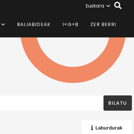
Euskara
BALIABIDEAK
I+G+B
ZER BERRI
BILATU
Laburdurak