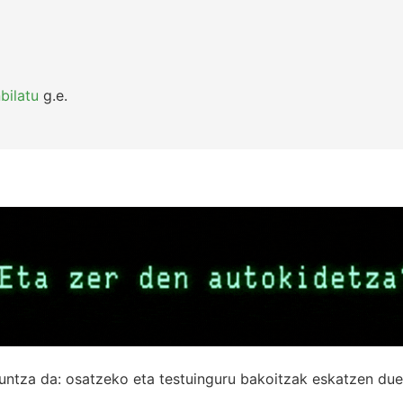
bilatu
g.e.
untza da: osatzeko eta testuinguru bakoitzak eskatzen due