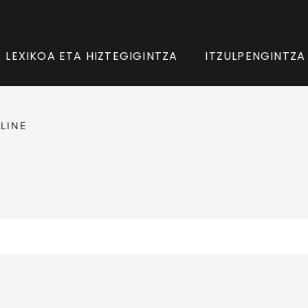
LEXIKOA ETA HIZTEGIGINTZA
ITZULPENGINTZA
LINE