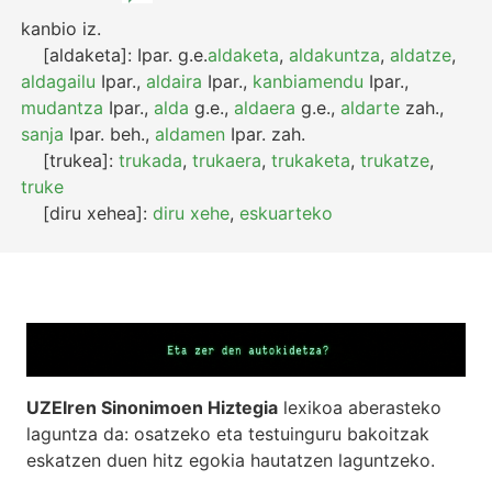
kanbio
iz.
[aldaketa]:
Ipar.
g.e.
aldaketa
,
aldakuntza
,
aldatze
,
aldagailu
Ipar.
,
aldaira
Ipar.
,
kanbiamendu
Ipar.
,
mudantza
Ipar.
,
alda
g.e.
,
aldaera
g.e.
,
aldarte
zah.
,
sanja
Ipar.
beh.
,
aldamen
Ipar.
zah.
[trukea]:
trukada
,
trukaera
,
trukaketa
,
trukatze
,
truke
[diru xehea]:
diru xehe
,
eskuarteko
UZEIren Sinonimoen Hiztegia
lexikoa aberasteko
laguntza da: osatzeko eta testuinguru bakoitzak
eskatzen duen hitz egokia hautatzen laguntzeko.