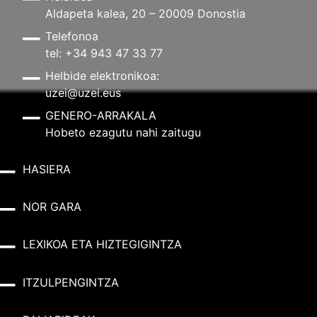
Aldapeta kalea, 20 – 20009 Donostia
Telefonoa
tel: +34 943 47 33 77
Helbide elektronikoa:
uzei@uzei.eus
GENERO-ARRAKALA
Hobeto ezagutu nahi zaitugu
HASIERA
NOR GARA
LEXIKOA ETA HIZTEGIGINTZA
ITZULPENGINTZA