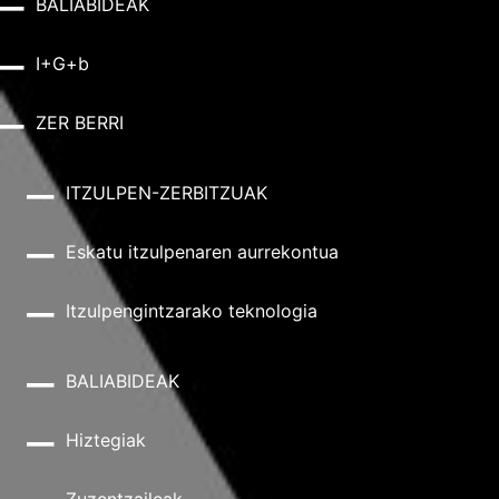
BALIABIDEAK
I+G+b
ZER BERRI
ITZULPEN-ZERBITZUAK
Eskatu itzulpenaren aurrekontua
Itzulpengintzarako teknologia
BALIABIDEAK
Hiztegiak