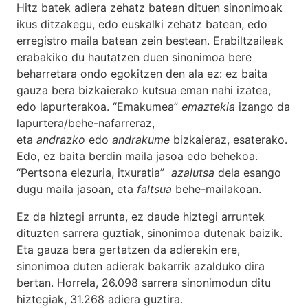
Hitz batek adiera zehatz batean dituen sinonimoak
ikus ditzakegu, edo euskalki zehatz batean, edo
erregistro maila batean zein bestean. Erabiltzaileak
erabakiko du hautatzen duen sinonimoa bere
beharretara ondo egokitzen den ala ez: ez baita
gauza bera bizkaierako kutsua eman nahi izatea,
edo lapurterakoa. “Emakumea”
emaztekia
izango da
lapurtera/behe-nafarreraz,
eta
andrazko
edo
andrakume
bizkaieraz, esaterako.
Edo, ez baita berdin maila jasoa edo behekoa.
“Pertsona elezuria, itxuratia”
azalutsa
dela esango
dugu maila jasoan, eta
faltsua
behe-mailakoan.
Ez da hiztegi arrunta, ez daude hiztegi arruntek
dituzten sarrera guztiak, sinonimoa dutenak baizik.
Eta gauza bera gertatzen da adierekin ere,
sinonimoa duten adierak bakarrik azalduko dira
bertan. Horrela, 26.098 sarrera sinonimodun ditu
hiztegiak, 31.268 adiera guztira.