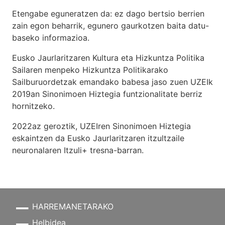
Etengabe eguneratzen da: ez dago bertsio berrien
zain egon beharrik, egunero gaurkotzen baita datu-
baseko informazioa.
Eusko Jaurlaritzaren Kultura eta Hizkuntza Politika
Sailaren menpeko Hizkuntza Politikarako
Sailburuordetzak emandako babesa jaso zuen UZEIk
2019an Sinonimoen Hiztegia funtzionalitate berriz
hornitzeko.
2022az geroztik, UZEIren Sinonimoen Hiztegia
eskaintzen da Eusko Jaurlaritzaren itzultzaile
neuronalaren
Itzuli+
tresna-barran.
HARREMANETARAKO
Helbidea