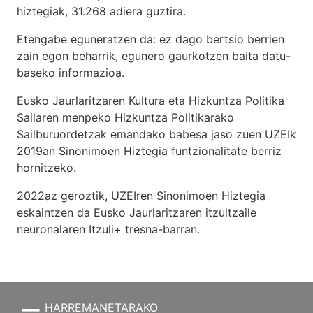
hiztegiak, 31.268 adiera guztira.
Etengabe eguneratzen da: ez dago bertsio berrien
zain egon beharrik, egunero gaurkotzen baita datu-
baseko informazioa.
Eusko Jaurlaritzaren Kultura eta Hizkuntza Politika
Sailaren menpeko Hizkuntza Politikarako
Sailburuordetzak emandako babesa jaso zuen UZEIk
2019an Sinonimoen Hiztegia funtzionalitate berriz
hornitzeko.
2022az geroztik, UZEIren Sinonimoen Hiztegia
eskaintzen da Eusko Jaurlaritzaren itzultzaile
neuronalaren
Itzuli+
tresna-barran.
HARREMANETARAKO