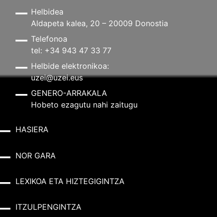
Helbidea
Aldapeta kalea, 20 – 20009 Donostia
Telefonoa
tel: +34 943 47 33 77
Helbide elektronikoa:
uzei@uzei.eus
GENERO-ARRAKALA
Hobeto ezagutu nahi zaitugu
HASIERA
NOR GARA
LEXIKOA ETA HIZTEGIGINTZA
ITZULPENGINTZA