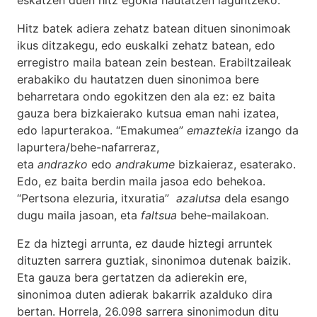
Hitz batek adiera zehatz batean dituen sinonimoak
ikus ditzakegu, edo euskalki zehatz batean, edo
erregistro maila batean zein bestean. Erabiltzaileak
erabakiko du hautatzen duen sinonimoa bere
beharretara ondo egokitzen den ala ez: ez baita
gauza bera bizkaierako kutsua eman nahi izatea,
edo lapurterakoa. “Emakumea”
emaztekia
izango da
lapurtera/behe-nafarreraz,
eta
andrazko
edo
andrakume
bizkaieraz, esaterako.
Edo, ez baita berdin maila jasoa edo behekoa.
“Pertsona elezuria, itxuratia”
azalutsa
dela esango
dugu maila jasoan, eta
faltsua
behe-mailakoan.
Ez da hiztegi arrunta, ez daude hiztegi arruntek
dituzten sarrera guztiak, sinonimoa dutenak baizik.
Eta gauza bera gertatzen da adierekin ere,
sinonimoa duten adierak bakarrik azalduko dira
bertan. Horrela, 26.098 sarrera sinonimodun ditu