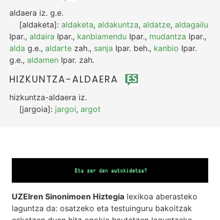
aldaera
iz.
g.e.
[aldaketa]:
aldaketa
,
aldakuntza
,
aldatze
,
aldagailu
Ipar.
,
aldaira
Ipar.
,
kanbiamendu
Ipar.
,
mudantza
Ipar.
,
alda
g.e.
,
aldarte
zah.
,
sanja
Ipar.
beh.
,
kanbio
Ipar.
g.e.
,
aldamen
Ipar.
zah.
HIZKUNTZA-ALDAERA
hizkuntza-aldaera
iz.
[jargoia]:
jargoi
,
argot
UZEIren Sinonimoen Hiztegia
lexikoa aberasteko
laguntza da: osatzeko eta testuinguru bakoitzak
eskatzen duen hitz egokia hautatzen laguntzeko.