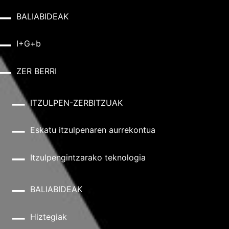
BALIABIDEAK
I+G+b
ZER BERRI
ITZULPEN-ZERBITZUAK
Eskatu itzulpenaren aurrekontua
Itzulpengintzarako teknologia
BALIABIDEAK
Hiztegiak