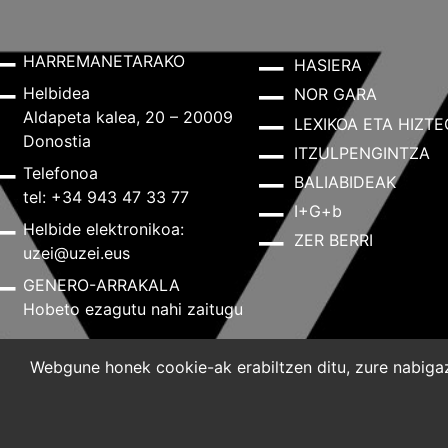
HARREMANETARAKO
HASIERA
Helbidea
NOR GARA
Aldapeta kalea, 20 – 20009
LEXIKOA ETA HIZTE
Donostia
ITZULPENGINTZA
Telefonoa
BALIABIDEAK
tel: +34 943 47 33 77
I+G+b
Helbide elektronikoa:
ZER BERRI
uzei@uzei.eus
GENERO-ARRAKALA
Hobeto ezagutu nahi zaitugu
Webgune honek cookie-ak erabiltzen ditu, zure nabigazi
Lege-oharra
Pribatutasun-politika
Cookie-politik