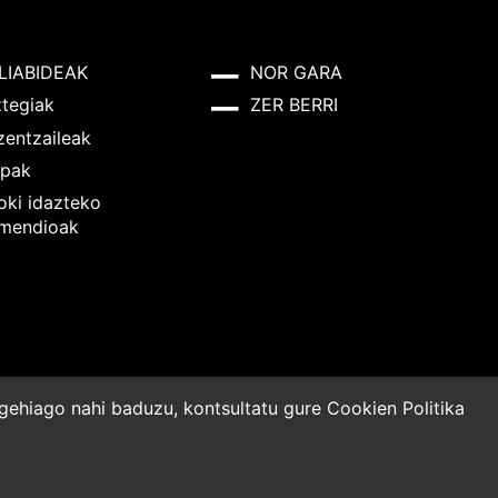
LIABIDEAK
NOR GARA
ztegiak
ZER BERRI
zentzaileak
pak
oki idazteko
mendioak
o gehiago nahi baduzu, kontsultatu gure
Cookien Politika