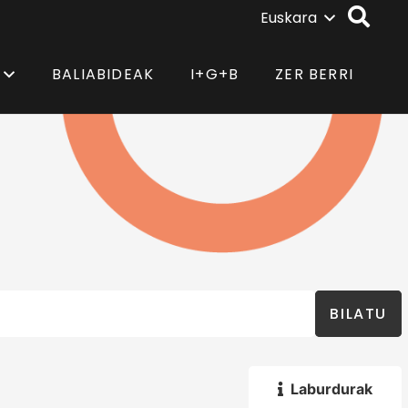
Euskara
BALIABIDEAK
I+G+B
ZER BERRI
BILATU
Laburdurak