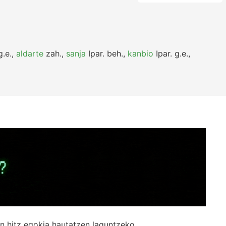
.e.
,
aldarte
zah.
,
sanja
Ipar.
beh.
,
kanbio
Ipar.
g.e.
,
n hitz egokia hautatzen laguntzeko.