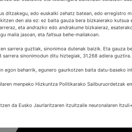
s ditzakegu, edo euskalki zehatz batean, edo erregistro ma
itzen den ala ez: ez baita gauza bera bizkaierako kutsua e
arreraz, eta
andrazko
edo
andrakume
bizkaieraz, esaterako
gu maila jasoan, eta
faltsua
behe-mailakoan.
zten sarrera guztiak, sinonimoa dutenak baizik. Eta gauza b
 sarrera sinonimodun ditu hiztegiak, 31.268 adiera guztira.
in egon beharrik, egunero gaurkotzen baita datu-baseko in
 Sailaren menpeko Hizkuntza Politikarako Sailburuordetza
zen da Eusko Jaurlaritzaren itzultzaile neuronalaren
Itzuli