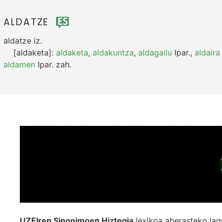
ALDATZE
aldatze
iz.
[aldaketa]:
aldaketa
,
aldakuntza
,
aldagailu
Ipar.
,
aldaira
aldamen
Ipar.
zah.
UZEIren Sinonimoen Hiztegia
lexikoa aberasteko lag