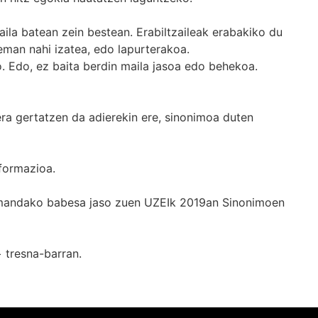
ila batean zein bestean. Erabiltzaileak erabakiko du
man nahi izatea, edo lapurterakoa.
. Edo, ez baita berdin maila jasoa edo behekoa.
era gertatzen da adierekin ere, sinonimoa duten
formazioa.
k emandako babesa jaso zuen UZEIk 2019an Sinonimoen
+
tresna-barran.