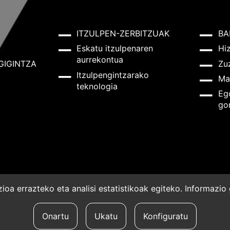
ITZULPEN-ZERBITZUAK
BA
Eskatu itzulpenaren
Hi
aurrekontua
GIGINTZA
Zu
Itzulpengintzarako
Ma
teknologia
Eg
go
oa errazteko eta analisi estatistikoak egiteko. Informazi
a
Onartu
Ukatu
Konfiguratu