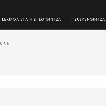
LEXIKOA ETA HIZTEGIGINTZA
ITZULPENGINTZA
LINE