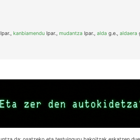
Ipar.
,
kanbiamendu
Ipar.
,
mudantza
Ipar.
,
alda
g.e.
,
aldaera
g
untza da: osatzeko eta testuinguru bakoitzak eskatzen due