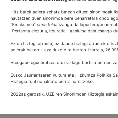
Hitz batek adiera zehatz batean dituen sinonimoak iku
hautatzen duen sinonimoa bere beharretara ondo egok
“Emakumea”
emaztekia
izango da lapurtera/behe-naf
“Pertsona elezuria, itxuratia”
azalutsa
dela esango du
Ez da hiztegi arrunta, ez daude hiztegi arruntek ditu
adierak bakarrik azalduko dira bertan. Horrela, 26.098
Etengabe eguneratzen da: ez dago bertsio berrien za
Eusko Jaurlaritzaren Kultura eta Hizkuntza Politika
Hiztegia funtzionalitate berriz hornitzeko.
2022az geroztik, UZEIren Sinonimoen Hiztegia eskaint