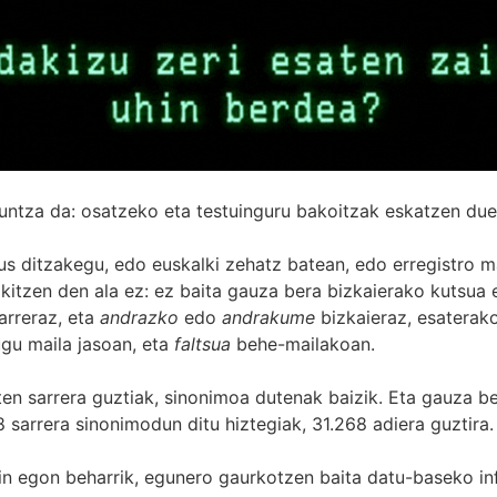
untza da: osatzeko eta testuinguru bakoitzak eskatzen due
s ditzakegu, edo euskalki zehatz batean, edo erregistro ma
itzen den ala ez: ez baita gauza bera bizkaierako kutsua e
arreraz, eta
andrazko
edo
andrakume
bizkaieraz, esaterako
gu maila jasoan, eta
faltsua
behe-mailakoan.
zten sarrera guztiak, sinonimoa dutenak baizik. Eta gauza b
 sarrera sinonimodun ditu hiztegiak, 31.268 adiera guztira.
in egon beharrik, egunero gaurkotzen baita datu-baseko in