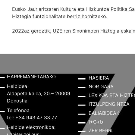
Eusko Jaurlaritzaren Kultura eta Hizkuntza Politika
Hiztegia funtzionalitate berriz hornitzeko.
2022az geroztik, UZEIren Sinonimoen Hiztegia eskaint
HARREMANETARAKO
HASIERA
Helbidea
NOR GARA
Aldapeta kalea, 20 – 20009
LEXIKOA ETA HIZTE
Donostia
ITZULPENGINTZA
Telefonoa
BALIABIDEAK
tel: +34 943 47 33 77
I+G+b
Helbide elektronikoa:
ZER BERRI
uzei@uzei.eus