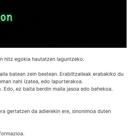
n hitz egokia hautatzen laguntzeko.
ila batean zein bestean. Erabiltzaileak erabakiko du
man nahi izatea, edo lapurterakoa.
. Edo, ez baita berdin maila jasoa edo behekoa.
era gertatzen da adierekin ere, sinonimoa duten
formazioa.