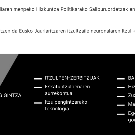
 Sailaren menpeko Hizkuntza Politikarako Sailburuordetza
zen da Eusko Jaurlaritzaren itzultzaile neuronalaren
Itzuli
ITZULPEN-ZERBITZUAK
BA
Eskatu itzulpenaren
Hi
aurrekontua
GIGINTZA
Zu
Itzulpengintzarako
Ma
teknologia
Eg
go