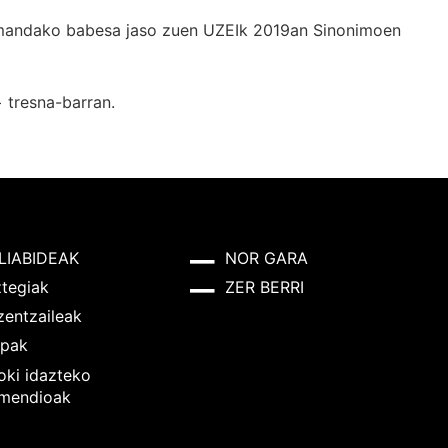
k emandako babesa jaso zuen UZEIk 2019an Sinonimoen
+
tresna-barran.
LIABIDEAK
NOR GARA
ztegiak
ZER BERRI
zentzaileak
pak
oki idazteko
mendioak