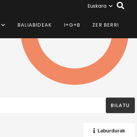
Euskara
BALIABIDEAK
I+G+B
ZER BERRI
BILATU
Laburdurak