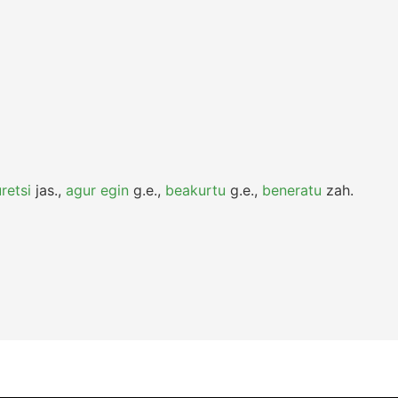
uretsi
jas.
,
agur egin
g.e.
,
beakurtu
g.e.
,
beneratu
zah.