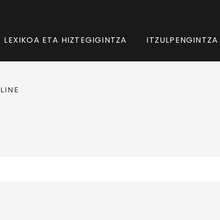
LEXIKOA ETA HIZTEGIGINTZA
ITZULPENGINTZA
LINE