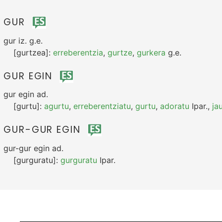
GUR
gur
iz.
g.e.
[gurtzea]:
erreberentzia
,
gurtze
,
gurkera
g.e.
GUR EGIN
gur egin
ad.
[gurtu]:
agurtu
,
erreberentziatu
,
gurtu
,
adoratu
Ipar.
,
ja
GUR-GUR EGIN
gur-gur egin
ad.
[gurguratu]:
gurguratu
Ipar.