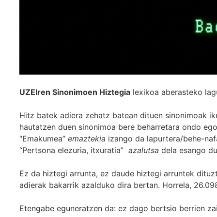
UZEIren Sinonimoen Hiztegia
lexikoa aberasteko lag
Hitz batek adiera zehatz batean dituen sinonimoak iku
hautatzen duen sinonimoa bere beharretara ondo egok
“Emakumea”
emaztekia
izango da lapurtera/behe-naf
“Pertsona elezuria, itxuratia”
azalutsa
dela esango du
Ez da hiztegi arrunta, ez daude hiztegi arruntek ditu
adierak bakarrik azalduko dira bertan. Horrela, 26.098
Etengabe eguneratzen da: ez dago bertsio berrien za