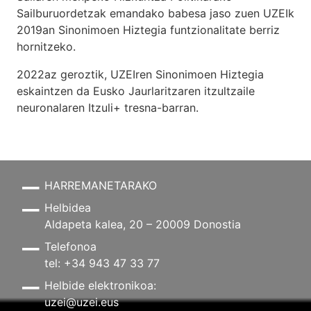
Sailburuordetzak emandako babesa jaso zuen UZEIk
2019an Sinonimoen Hiztegia funtzionalitate berriz
hornitzeko.
2022az geroztik, UZEIren Sinonimoen Hiztegia
eskaintzen da Eusko Jaurlaritzaren itzultzaile
neuronalaren
Itzuli+
tresna-barran.
HARREMANETARAKO
Helbidea
Aldapeta kalea, 20 – 20009 Donostia
Telefonoa
tel: +34 943 47 33 77
Helbide elektronikoa:
uzei@uzei.eus