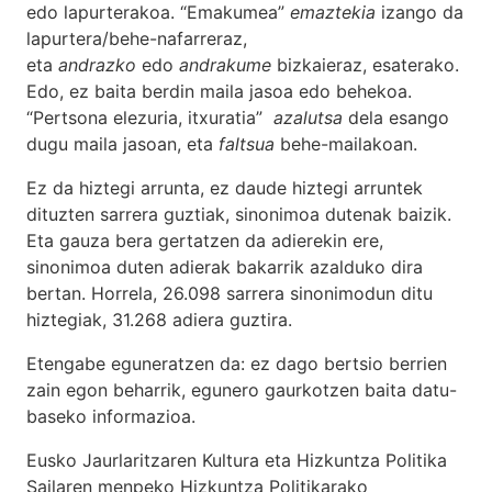
edo lapurterakoa. “Emakumea”
emaztekia
izango da
lapurtera/behe-nafarreraz,
eta
andrazko
edo
andrakume
bizkaieraz, esaterako.
Edo, ez baita berdin maila jasoa edo behekoa.
“Pertsona elezuria, itxuratia”
azalutsa
dela esango
dugu maila jasoan, eta
faltsua
behe-mailakoan.
Ez da hiztegi arrunta, ez daude hiztegi arruntek
dituzten sarrera guztiak, sinonimoa dutenak baizik.
Eta gauza bera gertatzen da adierekin ere,
sinonimoa duten adierak bakarrik azalduko dira
bertan. Horrela, 26.098 sarrera sinonimodun ditu
hiztegiak, 31.268 adiera guztira.
Etengabe eguneratzen da: ez dago bertsio berrien
zain egon beharrik, egunero gaurkotzen baita datu-
baseko informazioa.
Eusko Jaurlaritzaren Kultura eta Hizkuntza Politika
Sailaren menpeko Hizkuntza Politikarako