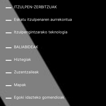
ITZULPEN-ZERBITZUAK
Eskatu itzulpenaren aurrekontua
Itzulpengintzarako teknologia
BALIABIDEAK
Hiztegiak
Zuzentzaileak
Mapak
Egoki idazteko gomendioak