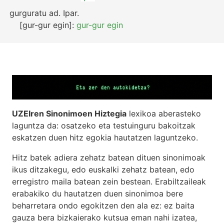
gurguratu
ad.
Ipar.
[gur-gur egin]:
gur-gur egin
UZEIren Sinonimoen Hiztegia
lexikoa aberasteko
laguntza da: osatzeko eta testuinguru bakoitzak
eskatzen duen hitz egokia hautatzen laguntzeko.
Hitz batek adiera zehatz batean dituen sinonimoak
ikus ditzakegu, edo euskalki zehatz batean, edo
erregistro maila batean zein bestean. Erabiltzaileak
erabakiko du hautatzen duen sinonimoa bere
beharretara ondo egokitzen den ala ez: ez baita
gauza bera bizkaierako kutsua eman nahi izatea,