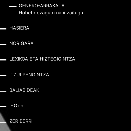
GENERO-ARRAKALA
Hobeto ezagutu nahi zaitugu
HASIERA
NOR GARA
LEXIKOA ETA HIZTEGIGINTZA
ITZULPENGINTZA
BALIABIDEAK
I+G+b
ZER BERRI