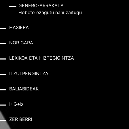
GENERO-ARRAKALA
Hobeto ezagutu nahi zaitugu
HASIERA
NOR GARA
LEXIKOA ETA HIZTEGIGINTZA
ITZULPENGINTZA
BALIABIDEAK
I+G+b
ZER BERRI