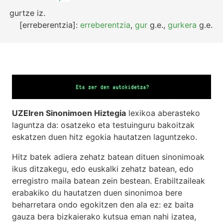
gurtze
iz.
[erreberentzia]:
erreberentzia
,
gur
g.e.
,
gurkera
g.e.
UZEIren Sinonimoen Hiztegia
lexikoa aberasteko
laguntza da: osatzeko eta testuinguru bakoitzak
eskatzen duen hitz egokia hautatzen laguntzeko.
Hitz batek adiera zehatz batean dituen sinonimoak
ikus ditzakegu, edo euskalki zehatz batean, edo
erregistro maila batean zein bestean. Erabiltzaileak
erabakiko du hautatzen duen sinonimoa bere
beharretara ondo egokitzen den ala ez: ez baita
gauza bera bizkaierako kutsua eman nahi izatea,