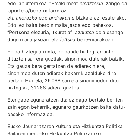
edo lapurterakoa. “Emakumea”
emaztekia
izango da
lapurtera/behe-nafarreraz,
eta
andrazko
edo
andrakume
bizkaieraz, esaterako.
Edo, ez baita berdin maila jasoa edo behekoa.
“Pertsona elezuria, itxuratia”
azalutsa
dela esango
dugu maila jasoan, eta
faltsua
behe-mailakoan.
Ez da hiztegi arrunta, ez daude hiztegi arruntek
dituzten sarrera guztiak, sinonimoa dutenak baizik.
Eta gauza bera gertatzen da adierekin ere,
sinonimoa duten adierak bakarrik azalduko dira
bertan. Horrela, 26.098 sarrera sinonimodun ditu
hiztegiak, 31.268 adiera guztira.
Etengabe eguneratzen da: ez dago bertsio berrien
zain egon beharrik, egunero gaurkotzen baita datu-
baseko informazioa.
Eusko Jaurlaritzaren Kultura eta Hizkuntza Politika
Sailaren menpeko Hizkuntza Politikarako