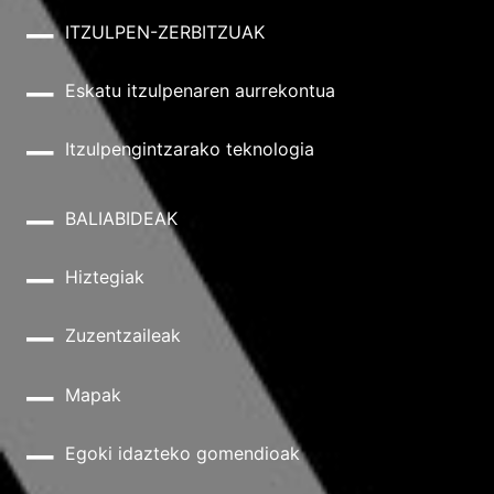
ITZULPEN-ZERBITZUAK
Eskatu itzulpenaren aurrekontua
Itzulpengintzarako teknologia
BALIABIDEAK
Hiztegiak
Zuzentzaileak
Mapak
Egoki idazteko gomendioak