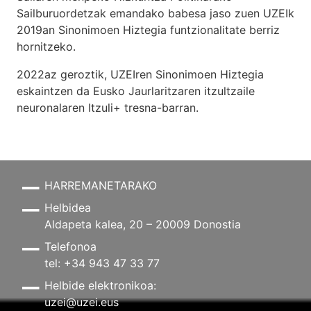
Sailburuordetzak emandako babesa jaso zuen UZEIk
2019an Sinonimoen Hiztegia funtzionalitate berriz
hornitzeko.
2022az geroztik, UZEIren Sinonimoen Hiztegia
eskaintzen da Eusko Jaurlaritzaren itzultzaile
neuronalaren
Itzuli+
tresna-barran.
HARREMANETARAKO
Helbidea
Aldapeta kalea, 20 – 20009 Donostia
Telefonoa
tel: +34 943 47 33 77
Helbide elektronikoa:
uzei@uzei.eus