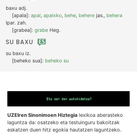
baxu
adj.
[apala]:
apal
,
apalxko
,
behe
,
behere
jas.
,
behera
Ipar.
zah.
[grabea]:
grabe
Heg.
SU BAXU
su baxu
iz.
[beheko sua]:
beheko su
UZEIren Sinonimoen Hiztegia
lexikoa aberasteko
laguntza da: osatzeko eta testuinguru bakoitzak
eskatzen duen hitz egokia hautatzen laguntzeko.