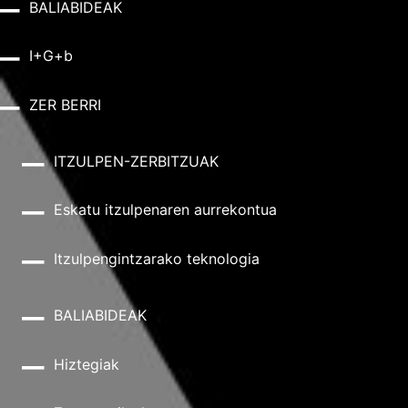
BALIABIDEAK
I+G+b
ZER BERRI
ITZULPEN-ZERBITZUAK
Eskatu itzulpenaren aurrekontua
Itzulpengintzarako teknologia
BALIABIDEAK
Hiztegiak