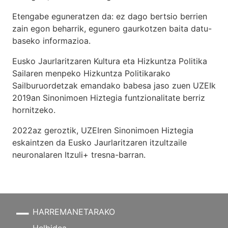
Etengabe eguneratzen da: ez dago bertsio berrien
zain egon beharrik, egunero gaurkotzen baita datu-
baseko informazioa.
Eusko Jaurlaritzaren Kultura eta Hizkuntza Politika
Sailaren menpeko Hizkuntza Politikarako
Sailburuordetzak emandako babesa jaso zuen UZEIk
2019an Sinonimoen Hiztegia funtzionalitate berriz
hornitzeko.
2022az geroztik, UZEIren Sinonimoen Hiztegia
eskaintzen da Eusko Jaurlaritzaren itzultzaile
neuronalaren
Itzuli+
tresna-barran.
HARREMANETARAKO
Helbidea