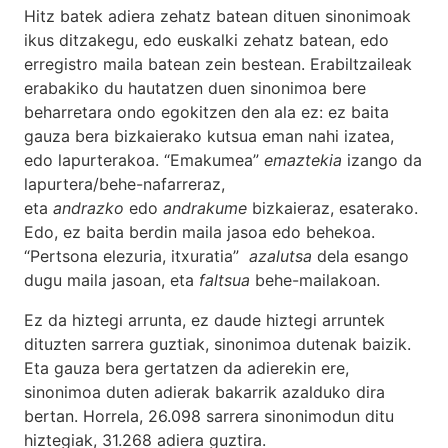
Hitz batek adiera zehatz batean dituen sinonimoak
ikus ditzakegu, edo euskalki zehatz batean, edo
erregistro maila batean zein bestean. Erabiltzaileak
erabakiko du hautatzen duen sinonimoa bere
beharretara ondo egokitzen den ala ez: ez baita
gauza bera bizkaierako kutsua eman nahi izatea,
edo lapurterakoa. “Emakumea”
emaztekia
izango da
lapurtera/behe-nafarreraz,
eta
andrazko
edo
andrakume
bizkaieraz, esaterako.
Edo, ez baita berdin maila jasoa edo behekoa.
“Pertsona elezuria, itxuratia”
azalutsa
dela esango
dugu maila jasoan, eta
faltsua
behe-mailakoan.
Ez da hiztegi arrunta, ez daude hiztegi arruntek
dituzten sarrera guztiak, sinonimoa dutenak baizik.
Eta gauza bera gertatzen da adierekin ere,
sinonimoa duten adierak bakarrik azalduko dira
bertan. Horrela, 26.098 sarrera sinonimodun ditu
hiztegiak, 31.268 adiera guztira.