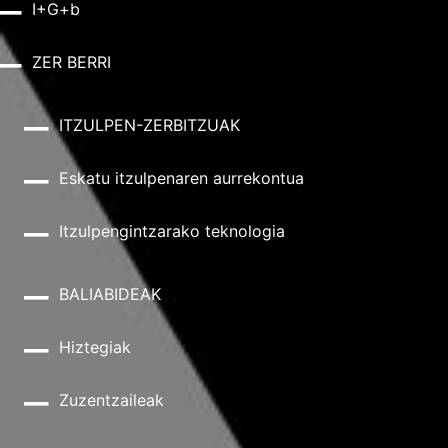
I+G+b
ZER BERRI
ITZULPEN-ZERBITZUAK
Eskatu itzulpenaren aurrekontua
Itzulpengintzarako teknologia
BALIABIDEAK
Hiztegiak
Zuzentzaileak