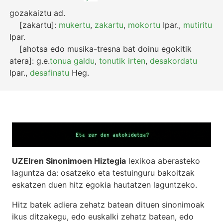
gozakaiztu
ad.
[zakartu]:
mukertu
,
zakartu
,
mokortu
Ipar.
,
mutiritu
Ipar.
[ahotsa edo musika-tresna bat doinu egokitik
atera]:
g.e.
tonua galdu
,
tonutik irten
,
desakordatu
Ipar.
,
desafinatu
Heg.
UZEIren Sinonimoen Hiztegia
lexikoa aberasteko
laguntza da: osatzeko eta testuinguru bakoitzak
eskatzen duen hitz egokia hautatzen laguntzeko.
Hitz batek adiera zehatz batean dituen sinonimoak
ikus ditzakegu, edo euskalki zehatz batean, edo