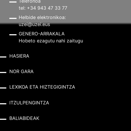
Telefonoa
tel: +34 943 47 33 77
Helbide elektronikoa:
uzei@uzei.eus
GENERO-ARRAKALA
Hobeto ezagutu nahi zaitugu
HASIERA
NOR GARA
LEXIKOA ETA HIZTEGIGINTZA
ITZULPENGINTZA
BALIABIDEAK