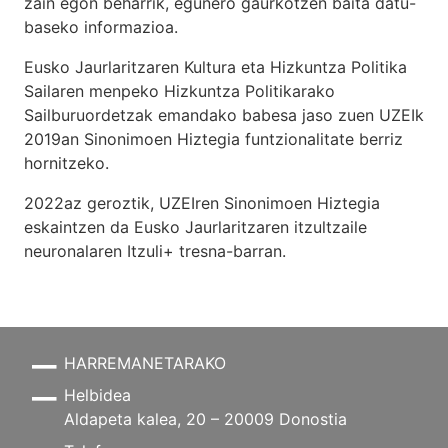
zain egon beharrik, egunero gaurkotzen baita datu-
baseko informazioa.
Eusko Jaurlaritzaren Kultura eta Hizkuntza Politika
Sailaren menpeko Hizkuntza Politikarako
Sailburuordetzak emandako babesa jaso zuen UZEIk
2019an Sinonimoen Hiztegia funtzionalitate berriz
hornitzeko.
2022az geroztik, UZEIren Sinonimoen Hiztegia
eskaintzen da Eusko Jaurlaritzaren itzultzaile
neuronalaren
Itzuli+
tresna-barran.
HARREMANETARAKO
Helbidea
Aldapeta kalea, 20 – 20009 Donostia