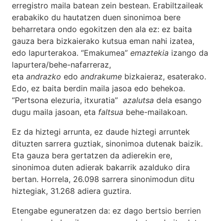
erregistro maila batean zein bestean. Erabiltzaileak
erabakiko du hautatzen duen sinonimoa bere
beharretara ondo egokitzen den ala ez: ez baita
gauza bera bizkaierako kutsua eman nahi izatea,
edo lapurterakoa. “Emakumea”
emaztekia
izango da
lapurtera/behe-nafarreraz,
eta
andrazko
edo
andrakume
bizkaieraz, esaterako.
Edo, ez baita berdin maila jasoa edo behekoa.
“Pertsona elezuria, itxuratia”
azalutsa
dela esango
dugu maila jasoan, eta
faltsua
behe-mailakoan.
Ez da hiztegi arrunta, ez daude hiztegi arruntek
dituzten sarrera guztiak, sinonimoa dutenak baizik.
Eta gauza bera gertatzen da adierekin ere,
sinonimoa duten adierak bakarrik azalduko dira
bertan. Horrela, 26.098 sarrera sinonimodun ditu
hiztegiak, 31.268 adiera guztira.
Etengabe eguneratzen da: ez dago bertsio berrien