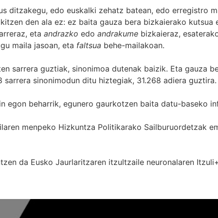
s ditzakegu, edo euskalki zehatz batean, edo erregistro ma
itzen den ala ez: ez baita gauza bera bizkaierako kutsua e
arreraz, eta
andrazko
edo
andrakume
bizkaieraz, esaterako
gu maila jasoan, eta
faltsua
behe-mailakoan.
zten sarrera guztiak, sinonimoa dutenak baizik. Eta gauza b
 sarrera sinonimodun ditu hiztegiak, 31.268 adiera guztira.
in egon beharrik, egunero gaurkotzen baita datu-baseko in
 Sailaren menpeko Hizkuntza Politikarako Sailburuordetza
zen da Eusko Jaurlaritzaren itzultzaile neuronalaren
Itzuli