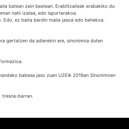
ila batean zein bestean. Erabiltzaileak erabakiko du
man nahi izatea, edo lapurterakoa.
. Edo, ez baita berdin maila jasoa edo behekoa.
era gertatzen da adierekin ere, sinonimoa duten
formazioa.
k emandako babesa jaso zuen UZEIk 2019an Sinonimoen
+
tresna-barran.