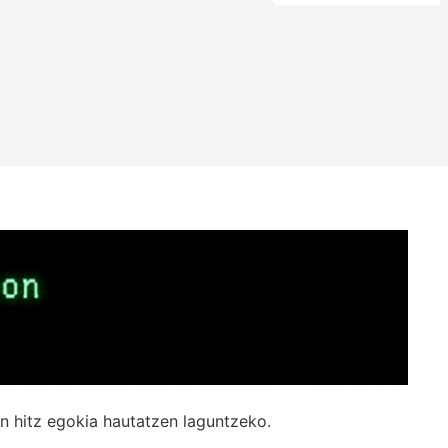
n hitz egokia hautatzen laguntzeko.