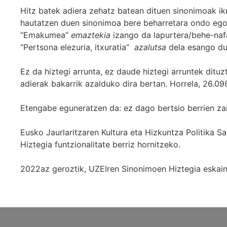
Hitz batek adiera zehatz batean dituen sinonimoak iku
hautatzen duen sinonimoa bere beharretara ondo egok
“Emakumea”
emaztekia
izango da lapurtera/behe-naf
“Pertsona elezuria, itxuratia”
azalutsa
dela esango du
Ez da hiztegi arrunta, ez daude hiztegi arruntek ditu
adierak bakarrik azalduko dira bertan. Horrela, 26.098
Etengabe eguneratzen da: ez dago bertsio berrien za
Eusko Jaurlaritzaren Kultura eta Hizkuntza Politika
Hiztegia funtzionalitate berriz hornitzeko.
2022az geroztik, UZEIren Sinonimoen Hiztegia eskaint