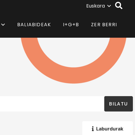
Euskara
BALIABIDEAK
I+G+B
ZER BERRI
BILATU
Laburdurak