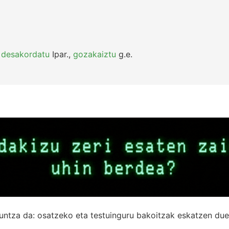
,
desakordatu
Ipar.
,
gozakaiztu
g.e.
untza da: osatzeko eta testuinguru bakoitzak eskatzen due