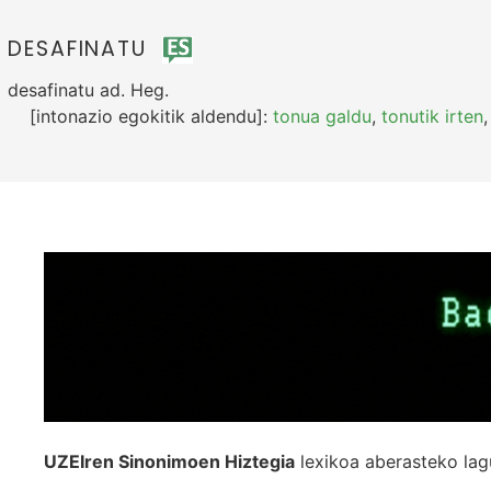
DESAFINATU
desafinatu
ad.
Heg.
[intonazio egokitik aldendu]:
tonua galdu
,
tonutik irten
UZEIren Sinonimoen Hiztegia
lexikoa aberasteko lag