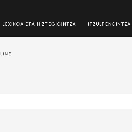
LEXIKOA ETA HIZTEGIGINTZA
ITZULPENGINTZA
LINE