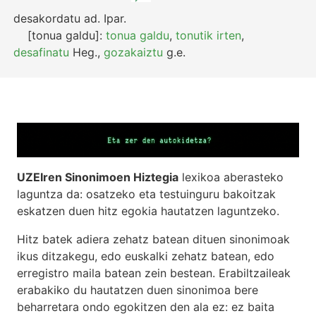
desakordatu
ad.
Ipar.
[tonua galdu]:
tonua galdu
,
tonutik irten
,
desafinatu
Heg.
,
gozakaiztu
g.e.
UZEIren Sinonimoen Hiztegia
lexikoa aberasteko
laguntza da: osatzeko eta testuinguru bakoitzak
eskatzen duen hitz egokia hautatzen laguntzeko.
Hitz batek adiera zehatz batean dituen sinonimoak
ikus ditzakegu, edo euskalki zehatz batean, edo
erregistro maila batean zein bestean. Erabiltzaileak
erabakiko du hautatzen duen sinonimoa bere
beharretara ondo egokitzen den ala ez: ez baita