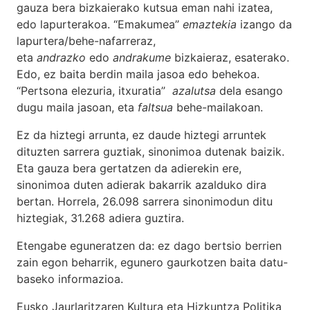
gauza bera bizkaierako kutsua eman nahi izatea,
edo lapurterakoa. “Emakumea”
emaztekia
izango da
lapurtera/behe-nafarreraz,
eta
andrazko
edo
andrakume
bizkaieraz, esaterako.
Edo, ez baita berdin maila jasoa edo behekoa.
“Pertsona elezuria, itxuratia”
azalutsa
dela esango
dugu maila jasoan, eta
faltsua
behe-mailakoan.
Ez da hiztegi arrunta, ez daude hiztegi arruntek
dituzten sarrera guztiak, sinonimoa dutenak baizik.
Eta gauza bera gertatzen da adierekin ere,
sinonimoa duten adierak bakarrik azalduko dira
bertan. Horrela, 26.098 sarrera sinonimodun ditu
hiztegiak, 31.268 adiera guztira.
Etengabe eguneratzen da: ez dago bertsio berrien
zain egon beharrik, egunero gaurkotzen baita datu-
baseko informazioa.
Eusko Jaurlaritzaren Kultura eta Hizkuntza Politika