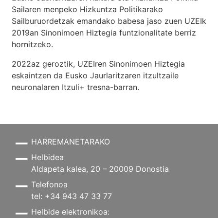
Sailaren menpeko Hizkuntza Politikarako
Sailburuordetzak emandako babesa jaso zuen UZEIk
2019an Sinonimoen Hiztegia funtzionalitate berriz
hornitzeko.
2022az geroztik, UZEIren Sinonimoen Hiztegia
eskaintzen da Eusko Jaurlaritzaren itzultzaile
neuronalaren
Itzuli+
tresna-barran.
HARREMANETARAKO
Helbidea
Aldapeta kalea, 20 – 20009 Donostia
Telefonoa
tel: +34 943 47 33 77
Helbide elektronikoa: