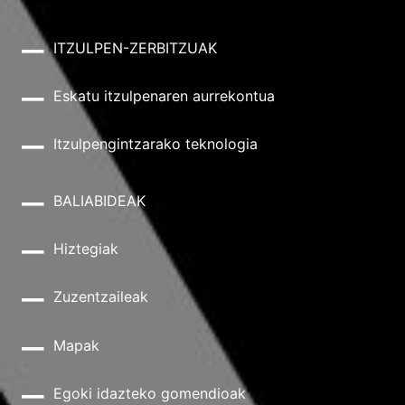
ITZULPEN-ZERBITZUAK
Eskatu itzulpenaren aurrekontua
Itzulpengintzarako teknologia
BALIABIDEAK
Hiztegiak
Zuzentzaileak
Mapak
Egoki idazteko gomendioak