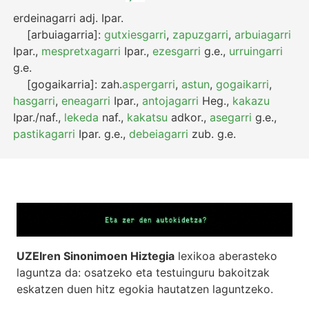
erdeinagarri
adj.
Ipar.
[arbuiagarria]:
gutxiesgarri
,
zapuzgarri
,
arbuiagarri
Ipar.
,
mespretxagarri
Ipar.
,
ezesgarri
g.e.
,
urruingarri
g.e.
[gogaikarria]:
zah.
aspergarri
,
astun
,
gogaikarri
,
hasgarri
,
eneagarri
Ipar.
,
antojagarri
Heg.
,
kakazu
Ipar./naf.
,
lekeda
naf.
,
kakatsu
adkor.
,
asegarri
g.e.
,
pastikagarri
Ipar.
g.e.
,
debeiagarri
zub.
g.e.
UZEIren Sinonimoen Hiztegia
lexikoa aberasteko
laguntza da: osatzeko eta testuinguru bakoitzak
eskatzen duen hitz egokia hautatzen laguntzeko.