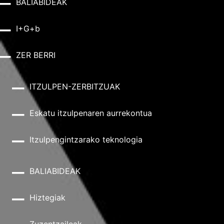
BALIABIDEAK
I+G+b
ZER BERRI
ITZULPEN-ZERBITZUAK
Eskatu itzulpenaren aurrekontua
Itzulpengintzarako teknologia
BALIABIDEAK
Hiztegiak