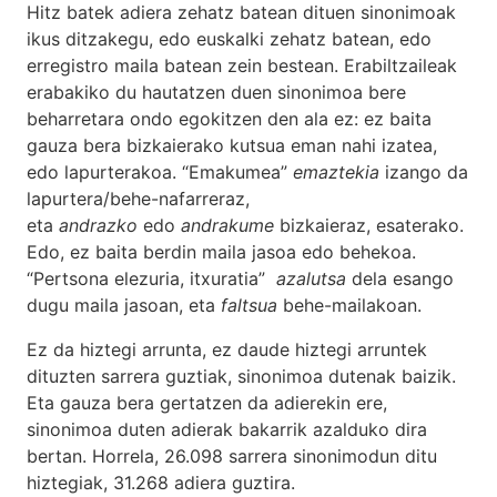
Hitz batek adiera zehatz batean dituen sinonimoak
ikus ditzakegu, edo euskalki zehatz batean, edo
erregistro maila batean zein bestean. Erabiltzaileak
erabakiko du hautatzen duen sinonimoa bere
beharretara ondo egokitzen den ala ez: ez baita
gauza bera bizkaierako kutsua eman nahi izatea,
edo lapurterakoa. “Emakumea”
emaztekia
izango da
lapurtera/behe-nafarreraz,
eta
andrazko
edo
andrakume
bizkaieraz, esaterako.
Edo, ez baita berdin maila jasoa edo behekoa.
“Pertsona elezuria, itxuratia”
azalutsa
dela esango
dugu maila jasoan, eta
faltsua
behe-mailakoan.
Ez da hiztegi arrunta, ez daude hiztegi arruntek
dituzten sarrera guztiak, sinonimoa dutenak baizik.
Eta gauza bera gertatzen da adierekin ere,
sinonimoa duten adierak bakarrik azalduko dira
bertan. Horrela, 26.098 sarrera sinonimodun ditu
hiztegiak, 31.268 adiera guztira.