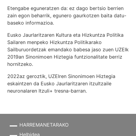
Etengabe eguneratzen da: ez dago bertsio berrien
zain egon beharrik, egunero gaurkotzen baita datu-
baseko informazioa.
Eusko Jaurlaritzaren Kultura eta Hizkuntza Politika
Sailaren menpeko Hizkuntza Politikarako
Sailburuordetzak emandako babesa jaso zuen UZEIk
2019an Sinonimoen Hiztegia funtzionalitate berriz
hornitzeko.
2022az geroztik, UZEIren Sinonimoen Hiztegia
eskaintzen da Eusko Jaurlaritzaren itzultzaile
neuronalaren
Itzuli+
tresna-barran.
HARREMANETARAKO
Helbidea