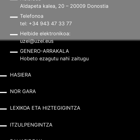
Aldapeta kalea, 20 – 20009 Donostia
Telefonoa
tel: +34 943 47 33 77
Helbide elektronikoa:
uzei@uzei.eus
GENERO-ARRAKALA
Hobeto ezagutu nahi zaitugu
HASIERA
NOR GARA
LEXIKOA ETA HIZTEGIGINTZA
ITZULPENGINTZA