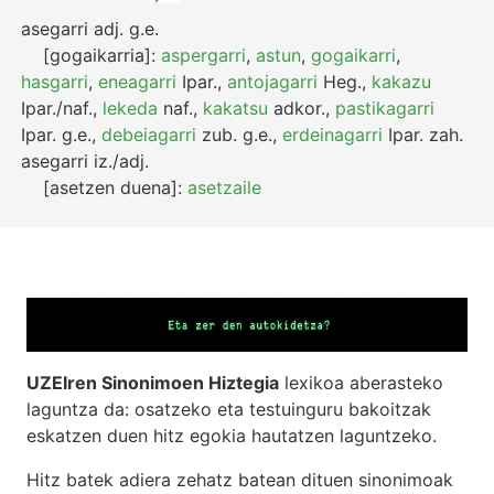
asegarri
adj.
g.e.
[gogaikarria]:
aspergarri
,
astun
,
gogaikarri
,
hasgarri
,
eneagarri
Ipar.
,
antojagarri
Heg.
,
kakazu
Ipar./naf.
,
lekeda
naf.
,
kakatsu
adkor.
,
pastikagarri
Ipar.
g.e.
,
debeiagarri
zub.
g.e.
,
erdeinagarri
Ipar.
zah.
asegarri
iz./adj.
[asetzen duena]:
asetzaile
UZEIren Sinonimoen Hiztegia
lexikoa aberasteko
laguntza da: osatzeko eta testuinguru bakoitzak
eskatzen duen hitz egokia hautatzen laguntzeko.
Hitz batek adiera zehatz batean dituen sinonimoak