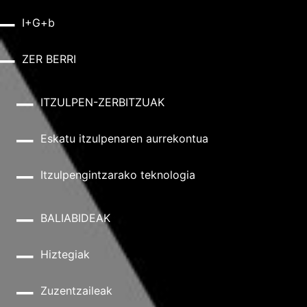
I+G+b
ZER BERRI
ITZULPEN-ZERBITZUAK
Eskatu itzulpenaren aurrekontua
Itzulpengintzarako teknologia
BALIABIDEAK
Hiztegiak
Zuzentzaileak