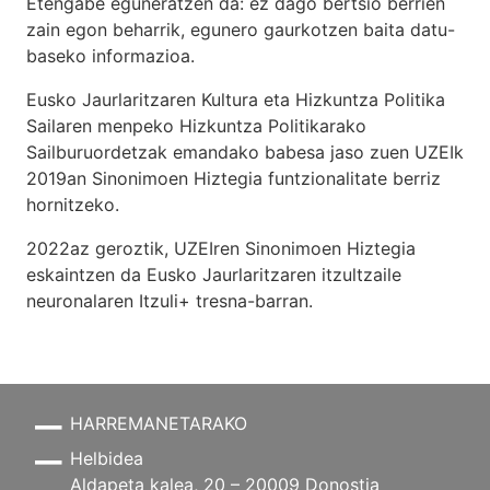
Etengabe eguneratzen da: ez dago bertsio berrien
zain egon beharrik, egunero gaurkotzen baita datu-
baseko informazioa.
Eusko Jaurlaritzaren Kultura eta Hizkuntza Politika
Sailaren menpeko Hizkuntza Politikarako
Sailburuordetzak emandako babesa jaso zuen UZEIk
2019an Sinonimoen Hiztegia funtzionalitate berriz
hornitzeko.
2022az geroztik, UZEIren Sinonimoen Hiztegia
eskaintzen da Eusko Jaurlaritzaren itzultzaile
neuronalaren
Itzuli+
tresna-barran.
HARREMANETARAKO
Helbidea
Aldapeta kalea, 20 – 20009 Donostia