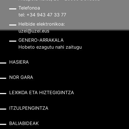
Telefonoa
tel: +34 943 47 33 77
Helbide elektronikoa:
uzei@uzei.eus
GENERO-ARRAKALA
Hobeto ezagutu nahi zaitugu
HASIERA
NOR GARA
LEXIKOA ETA HIZTEGIGINTZA
ITZULPENGINTZA
BALIABIDEAK