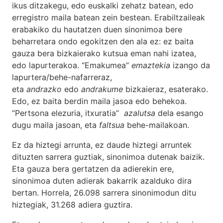
ikus ditzakegu, edo euskalki zehatz batean, edo
erregistro maila batean zein bestean. Erabiltzaileak
erabakiko du hautatzen duen sinonimoa bere
beharretara ondo egokitzen den ala ez: ez baita
gauza bera bizkaierako kutsua eman nahi izatea,
edo lapurterakoa. “Emakumea”
emaztekia
izango da
lapurtera/behe-nafarreraz,
eta
andrazko
edo
andrakume
bizkaieraz, esaterako.
Edo, ez baita berdin maila jasoa edo behekoa.
“Pertsona elezuria, itxuratia”
azalutsa
dela esango
dugu maila jasoan, eta
faltsua
behe-mailakoan.
Ez da hiztegi arrunta, ez daude hiztegi arruntek
dituzten sarrera guztiak, sinonimoa dutenak baizik.
Eta gauza bera gertatzen da adierekin ere,
sinonimoa duten adierak bakarrik azalduko dira
bertan. Horrela, 26.098 sarrera sinonimodun ditu
hiztegiak, 31.268 adiera guztira.