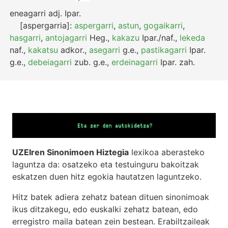
eneagarri
adj.
Ipar.
[aspergarria]:
aspergarri
,
astun
,
gogaikarri
,
hasgarri
,
antojagarri
Heg.
,
kakazu
Ipar./naf.
,
lekeda
naf.
,
kakatsu
adkor.
,
asegarri
g.e.
,
pastikagarri
Ipar.
g.e.
,
debeiagarri
zub.
g.e.
,
erdeinagarri
Ipar.
zah.
UZEIren Sinonimoen Hiztegia
lexikoa aberasteko
laguntza da: osatzeko eta testuinguru bakoitzak
eskatzen duen hitz egokia hautatzen laguntzeko.
Hitz batek adiera zehatz batean dituen sinonimoak
ikus ditzakegu, edo euskalki zehatz batean, edo
erregistro maila batean zein bestean. Erabiltzaileak