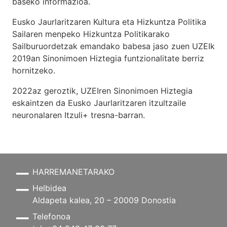
baseko informazioa.
Eusko Jaurlaritzaren Kultura eta Hizkuntza Politika
Sailaren menpeko Hizkuntza Politikarako
Sailburuordetzak emandako babesa jaso zuen UZEIk
2019an Sinonimoen Hiztegia funtzionalitate berriz
hornitzeko.
2022az geroztik, UZEIren Sinonimoen Hiztegia
eskaintzen da Eusko Jaurlaritzaren itzultzaile
neuronalaren
Itzuli+
tresna-barran.
HARREMANETARAKO
Helbidea
Aldapeta kalea, 20 – 20009 Donostia
Telefonoa