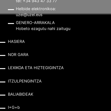
tel: +34 943 47 33 77
Helbide elektronikoa:
uzei@uzei.eus
GENERO-ARRAKALA
Hobeto ezagutu nahi zaitugu
HASIERA
NOR GARA
LEXIKOA ETA HIZTEGIGINTZA
ITZULPENGINTZA
BALIABIDEAK
I+G+b