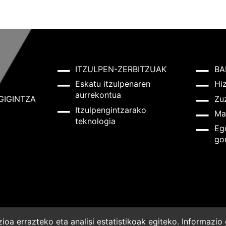
ITZULPEN-ZERBITZUAK
BA
Eskatu itzulpenaren
Hi
aurrekontua
GIGINTZA
Zu
Itzulpengintzarako
Ma
teknologia
Eg
go
oa errazteko eta analisi estatistikoak egiteko. Informazi