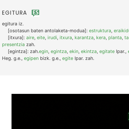
EGITURA
egitura
iz.
[osotasun baten antolaketa-modua]:
estruktura
,
eraikid
[itxura]:
aire
,
eite
,
irudi
,
itxura
,
karantza
,
kera
,
planta
,
t
presentzia
zah.
[egintza]:
zah.
egin
,
egintza
,
ekin
,
ekintza
,
egitate
Ipar.
,
Heg.
g.e.
,
egipen
bizk.
g.e.
,
egite
Ipar.
zah.