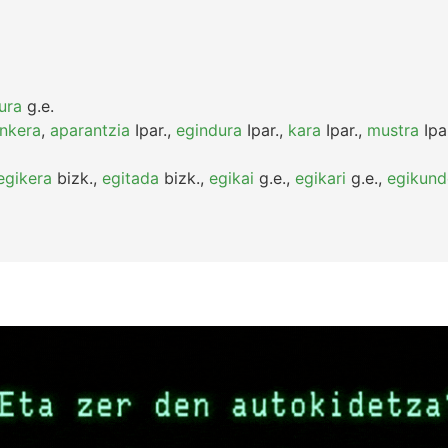
ura
g.e.
ankera
,
aparantzia
Ipar.
,
egindura
Ipar.
,
kara
Ipar.
,
mustra
Ipa
egikera
bizk.
,
egitada
bizk.
,
egikai
g.e.
,
egikari
g.e.
,
egikund