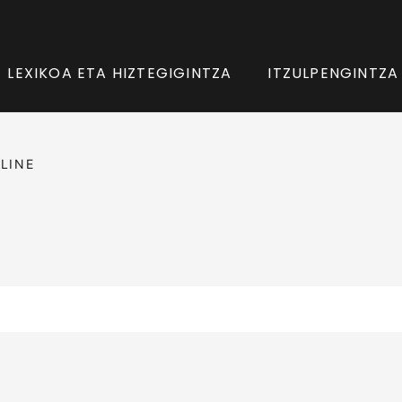
LEXIKOA ETA HIZTEGIGINTZA
ITZULPENGINTZA
LINE