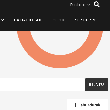
Euskara
BALIABIDEAK
I+G+B
ZER BERRI
BILATU
Laburdurak