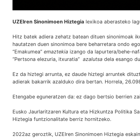
UZEIren Sinonimoen Hiztegia
lexikoa aberasteko lag
Hitz batek adiera zehatz batean dituen sinonimoak iku
hautatzen duen sinonimoa bere beharretara ondo egok
“Emakumea”
emaztekia
izango da lapurtera/behe-naf
“Pertsona elezuria, itxuratia”
azalutsa
dela esango du
Ez da hiztegi arrunta, ez daude hiztegi arruntek ditu
adierak bakarrik azalduko dira bertan. Horrela, 26.098
Etengabe eguneratzen da: ez dago bertsio berrien za
Eusko Jaurlaritzaren Kultura eta Hizkuntza Politika
Hiztegia funtzionalitate berriz hornitzeko.
2022az geroztik, UZEIren Sinonimoen Hiztegia eskaint