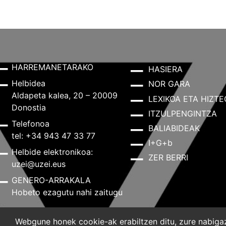
HARREMANETARAKO
HASIERA
Helbidea
NOR GARA
Aldapeta kalea, 20 – 20009
LEXIKOA ETA HIZTE
Donostia
ITZULPENGINTZA
Telefonoa
BALIABIDEAK
tel: +34 943 47 33 77
I+G+b
Helbide elektronikoa:
ZER BERRI
uzei@uzei.eus
GENERO-ARRAKALA
Hobeto ezagutu nahi zaitugu
Webgune honek cookie-ak erabiltzen ditu, zure nabigazi