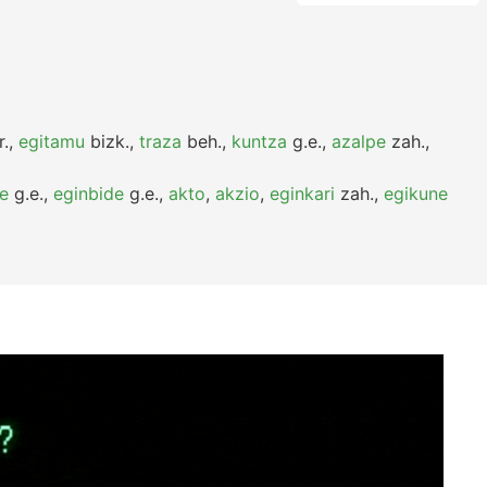
r.
,
egitamu
bizk.
,
traza
beh.
,
kuntza
g.e.
,
azalpe
zah.
,
e
g.e.
,
eginbide
g.e.
,
akto
,
akzio
,
eginkari
zah.
,
egikune