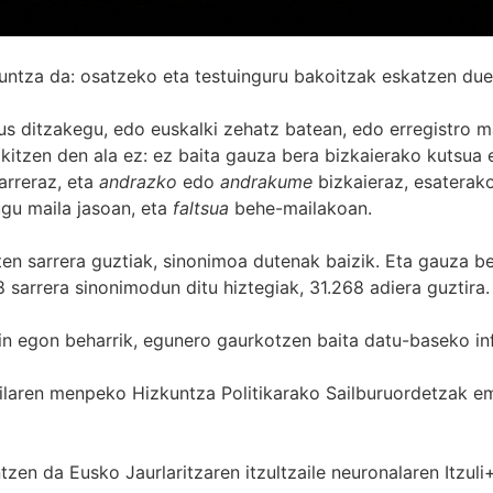
untza da: osatzeko eta testuinguru bakoitzak eskatzen due
s ditzakegu, edo euskalki zehatz batean, edo erregistro ma
itzen den ala ez: ez baita gauza bera bizkaierako kutsua e
arreraz, eta
andrazko
edo
andrakume
bizkaieraz, esaterako
gu maila jasoan, eta
faltsua
behe-mailakoan.
zten sarrera guztiak, sinonimoa dutenak baizik. Eta gauza b
 sarrera sinonimodun ditu hiztegiak, 31.268 adiera guztira.
in egon beharrik, egunero gaurkotzen baita datu-baseko in
 Sailaren menpeko Hizkuntza Politikarako Sailburuordetza
zen da Eusko Jaurlaritzaren itzultzaile neuronalaren
Itzuli