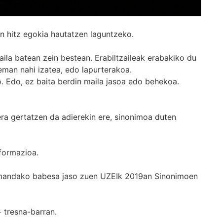
n hitz egokia hautatzen laguntzeko.
ila batean zein bestean. Erabiltzaileak erabakiko du
man nahi izatea, edo lapurterakoa.
. Edo, ez baita berdin maila jasoa edo behekoa.
era gertatzen da adierekin ere, sinonimoa duten
formazioa.
k emandako babesa jaso zuen UZEIk 2019an Sinonimoen
+
tresna-barran.