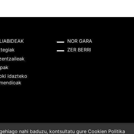
LIABIDEAK
NOR GARA
ztegiak
ZER BERRI
zentzaileak
pak
oki idazteko
mendioak
o gehiago nahi baduzu, kontsultatu gure
Cookien Politika