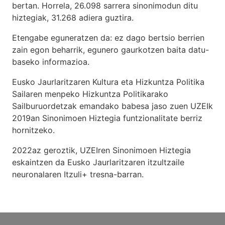
bertan. Horrela, 26.098 sarrera sinonimodun ditu
hiztegiak, 31.268 adiera guztira.
Etengabe eguneratzen da: ez dago bertsio berrien
zain egon beharrik, egunero gaurkotzen baita datu-
baseko informazioa.
Eusko Jaurlaritzaren Kultura eta Hizkuntza Politika
Sailaren menpeko Hizkuntza Politikarako
Sailburuordetzak emandako babesa jaso zuen UZEIk
2019an Sinonimoen Hiztegia funtzionalitate berriz
hornitzeko.
2022az geroztik, UZEIren Sinonimoen Hiztegia
eskaintzen da Eusko Jaurlaritzaren itzultzaile
neuronalaren
Itzuli+
tresna-barran.