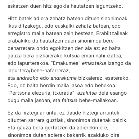
eskatzen duen hitz egokia hautatzen laguntzeko.
Hitz batek adiera zehatz batean dituen sinonimoak
ikus ditzakegu, edo euskalki zehatz batean, edo
erregistro maila batean zein bestean. Erabiltzaileak
erabakiko du hautatzen duen sinonimoa bere
beharretara ondo egokitzen den ala ez: ez baita
gauza bera bizkaierako kutsua eman nahi izatea,
edo lapurterakoa. “Emakumea”
emaztekia
izango da
lapurtera/behe-nafarreraz,
eta
andrazko
edo
andrakume
bizkaieraz, esaterako.
Edo, ez baita berdin maila jasoa edo behekoa.
“Pertsona elezuria, itxuratia”
azalutsa
dela esango
dugu maila jasoan, eta
faltsua
behe-mailakoan.
Ez da hiztegi arrunta, ez daude hiztegi arruntek
dituzten sarrera guztiak, sinonimoa dutenak baizik.
Eta gauza bera gertatzen da adierekin ere,
sinonimoa duten adierak bakarrik azalduko dira