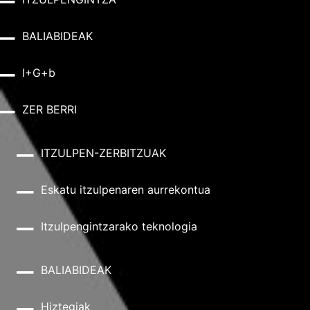
BALIABIDEAK
I+G+b
ZER BERRI
ITZULPEN-ZERBITZUAK
Eskatu itzulpenaren aurrekontua
Itzulpengintzarako teknologia
BALIABIDEAK
Hiztegiak