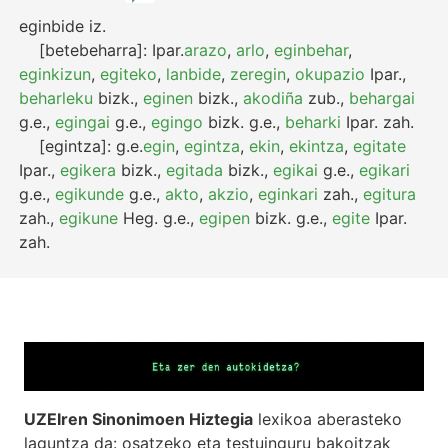
eginbide
iz.
[betebeharra]:
Ipar.
arazo
,
arlo
,
eginbehar
,
eginkizun
,
egiteko
,
lanbide
,
zeregin
,
okupazio
Ipar.
,
beharleku
bizk.
,
eginen
bizk.
,
akodiña
zub.
,
behargai
g.e.
,
egingai
g.e.
,
egingo
bizk.
g.e.
,
beharki
Ipar.
zah.
[egintza]:
g.e.
egin
,
egintza
,
ekin
,
ekintza
,
egitate
Ipar.
,
egikera
bizk.
,
egitada
bizk.
,
egikai
g.e.
,
egikari
g.e.
,
egikunde
g.e.
,
akto
,
akzio
,
eginkari
zah.
,
egitura
zah.
,
egikune
Heg.
g.e.
,
egipen
bizk.
g.e.
,
egite
Ipar.
zah.
UZEIren Sinonimoen Hiztegia
lexikoa aberasteko
laguntza da: osatzeko eta testuinguru bakoitzak