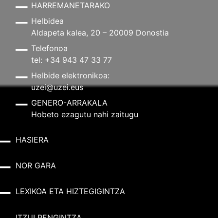
HARREMANETARAKO
Helbidea
Aldapeta kalea, 20 – 20009 Donostia
Telefonoa
tel: +34 943 47 33 77
Helbide elektronikoa:
uzei@uzei.eus
GENERO-ARRAKALA
Hobeto ezagutu nahi zaitugu
HASIERA
NOR GARA
LEXIKOA ETA HIZTEGIGINTZA
ITZULPENGINTZA