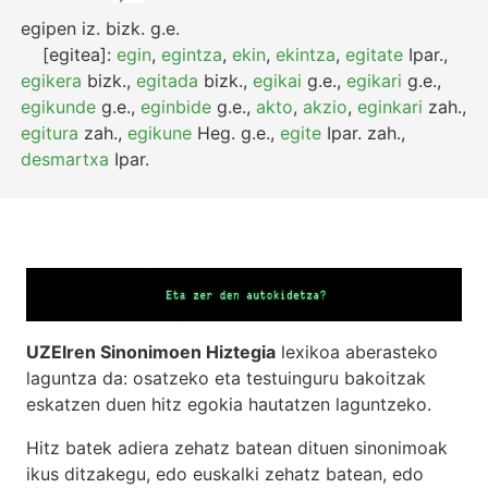
egipen
iz.
bizk.
g.e.
[egitea]:
egin
,
egintza
,
ekin
,
ekintza
,
egitate
Ipar.
,
egikera
bizk.
,
egitada
bizk.
,
egikai
g.e.
,
egikari
g.e.
,
egikunde
g.e.
,
eginbide
g.e.
,
akto
,
akzio
,
eginkari
zah.
,
egitura
zah.
,
egikune
Heg.
g.e.
,
egite
Ipar.
zah.
,
desmartxa
Ipar.
UZEIren Sinonimoen Hiztegia
lexikoa aberasteko
laguntza da: osatzeko eta testuinguru bakoitzak
eskatzen duen hitz egokia hautatzen laguntzeko.
Hitz batek adiera zehatz batean dituen sinonimoak
ikus ditzakegu, edo euskalki zehatz batean, edo