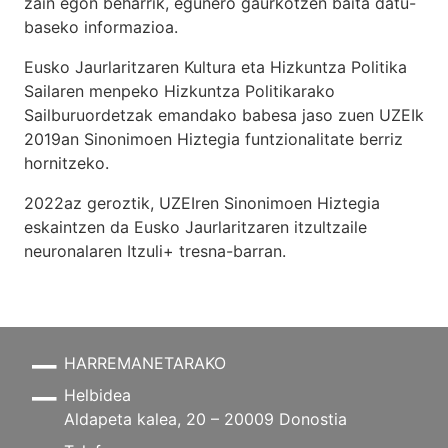
zain egon beharrik, egunero gaurkotzen baita datu-
baseko informazioa.
Eusko Jaurlaritzaren Kultura eta Hizkuntza Politika
Sailaren menpeko Hizkuntza Politikarako
Sailburuordetzak emandako babesa jaso zuen UZEIk
2019an Sinonimoen Hiztegia funtzionalitate berriz
hornitzeko.
2022az geroztik, UZEIren Sinonimoen Hiztegia
eskaintzen da Eusko Jaurlaritzaren itzultzaile
neuronalaren
Itzuli+
tresna-barran.
HARREMANETARAKO
Helbidea
Aldapeta kalea, 20 – 20009 Donostia