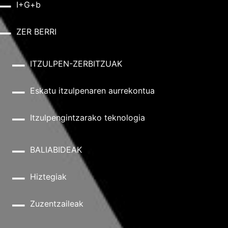
I+G+b
ZER BERRI
ITZULPEN-ZERBITZUAK
Eskatu itzulpenaren aurrekontua
Itzulpengintzarako teknologia
BALIABIDEAK
Hiztegiak
Zuzentzaileak