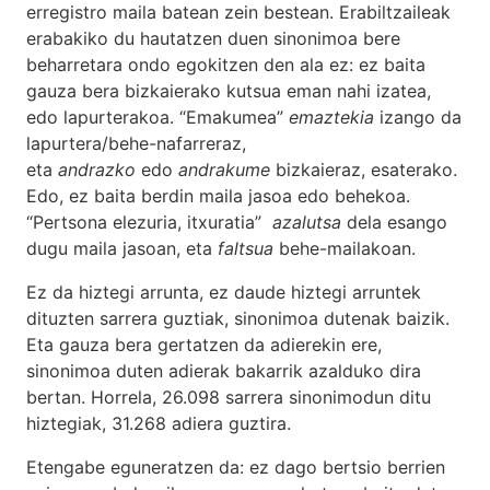
erregistro maila batean zein bestean. Erabiltzaileak
erabakiko du hautatzen duen sinonimoa bere
beharretara ondo egokitzen den ala ez: ez baita
gauza bera bizkaierako kutsua eman nahi izatea,
edo lapurterakoa. “Emakumea”
emaztekia
izango da
lapurtera/behe-nafarreraz,
eta
andrazko
edo
andrakume
bizkaieraz, esaterako.
Edo, ez baita berdin maila jasoa edo behekoa.
“Pertsona elezuria, itxuratia”
azalutsa
dela esango
dugu maila jasoan, eta
faltsua
behe-mailakoan.
Ez da hiztegi arrunta, ez daude hiztegi arruntek
dituzten sarrera guztiak, sinonimoa dutenak baizik.
Eta gauza bera gertatzen da adierekin ere,
sinonimoa duten adierak bakarrik azalduko dira
bertan. Horrela, 26.098 sarrera sinonimodun ditu
hiztegiak, 31.268 adiera guztira.
Etengabe eguneratzen da: ez dago bertsio berrien