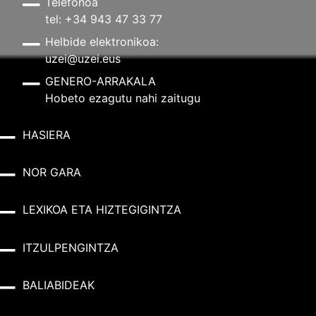
Telefonoa
tel: +34 943 47 33 77
Helbide elektronikoa:
uzei@uzei.eus
GENERO-ARRAKALA
Hobeto ezagutu nahi zaitugu
HASIERA
NOR GARA
LEXIKOA ETA HIZTEGIGINTZA
ITZULPENGINTZA
BALIABIDEAK