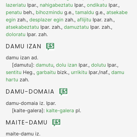
lazeriatu
Ipar.
,
nahigabeztatu
Ipar.
,
ondikatu
Ipar.
,
penatu
beh.
,
bihozmindu
g.e.
,
tamaldu
g.e.
,
atsekabe
egin
zah.
,
desplazer egin
zah.
,
aflijitu
Ipar.
zah.
,
atsekabeztatu
Ipar.
zah.
,
damuztatu
Ipar.
zah.
,
doloratu
Ipar.
zah.
DAMU IZAN
damu izan
ad.
[damutu]:
damutu
,
dolu izan
Ipar.
,
dolutu
Ipar.
,
sentitu
Heg.
,
garbaitu
bizk.
,
urrikitu
Ipar./naf.
,
damu
hartu
zah.
DAMU-DOMAIA
damu-domaia
iz.
Ipar.
[kalte-galera]:
kalte-galera
pl.
MAITE-DAMU
maite-damu
iz.