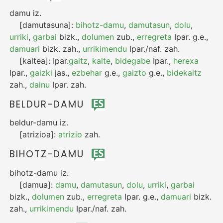
damu
iz.
[damutasuna]:
bihotz-damu
,
damutasun
,
dolu
,
urriki
,
garbai
bizk.
,
dolumen
zub.
,
erregreta
Ipar.
g.e.
,
damuari
bizk.
zah.
,
urrikimendu
Ipar./naf.
zah.
[kaltea]:
Ipar.
gaitz
,
kalte
,
bidegabe
Ipar.
,
herexa
Ipar.
,
gaizki
jas.
,
ezbehar
g.e.
,
gaizto
g.e.
,
bidekaitz
zah.
,
dainu
Ipar.
zah.
BELDUR-DAMU
beldur-damu
iz.
[atrizioa]:
atrizio
zah.
BIHOTZ-DAMU
bihotz-damu
iz.
[damua]:
damu
,
damutasun
,
dolu
,
urriki
,
garbai
bizk.
,
dolumen
zub.
,
erregreta
Ipar.
g.e.
,
damuari
bizk.
zah.
,
urrikimendu
Ipar./naf.
zah.