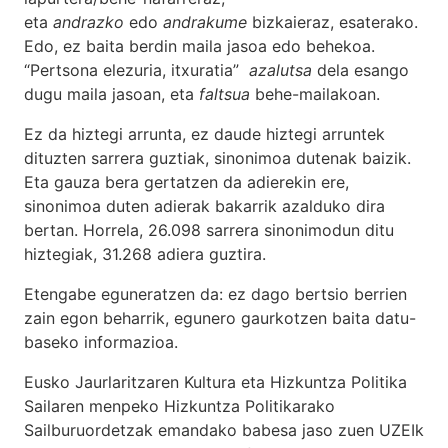
eta
andrazko
edo
andrakume
bizkaieraz, esaterako.
Edo, ez baita berdin maila jasoa edo behekoa.
“Pertsona elezuria, itxuratia”
azalutsa
dela esango
dugu maila jasoan, eta
faltsua
behe-mailakoan.
Ez da hiztegi arrunta, ez daude hiztegi arruntek
dituzten sarrera guztiak, sinonimoa dutenak baizik.
Eta gauza bera gertatzen da adierekin ere,
sinonimoa duten adierak bakarrik azalduko dira
bertan. Horrela, 26.098 sarrera sinonimodun ditu
hiztegiak, 31.268 adiera guztira.
Etengabe eguneratzen da: ez dago bertsio berrien
zain egon beharrik, egunero gaurkotzen baita datu-
baseko informazioa.
Eusko Jaurlaritzaren Kultura eta Hizkuntza Politika
Sailaren menpeko Hizkuntza Politikarako
Sailburuordetzak emandako babesa jaso zuen UZEIk