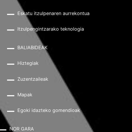
Eskatu itzulpenaren aurrekontua
Itzulpengintzarako teknologia
BALIABIDEAK
Hiztegiak
Zuzentzaileak
Mapak
Egoki idazteko gomendioak
NOR GARA