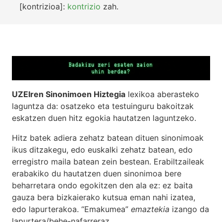
[kontrizioa]:
kontrizio
zah.
UZEIren Sinonimoen Hiztegia
lexikoa aberasteko
laguntza da: osatzeko eta testuinguru bakoitzak
eskatzen duen hitz egokia hautatzen laguntzeko.
Hitz batek adiera zehatz batean dituen sinonimoak
ikus ditzakegu, edo euskalki zehatz batean, edo
erregistro maila batean zein bestean. Erabiltzaileak
erabakiko du hautatzen duen sinonimoa bere
beharretara ondo egokitzen den ala ez: ez baita
gauza bera bizkaierako kutsua eman nahi izatea,
edo lapurterakoa. “Emakumea”
emaztekia
izango da
lapurtera/behe-nafarreraz,