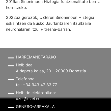
2019an Sinonimoen Hiztegia funtzionalitate berriz
hornitzeko.
2022az geroztik, UZEIren Sinonimoen Hiztegia
eskaintzen da Eusko Jaurlaritzaren itzultzaile
neuronalaren
Itzuli+
tresna-barran.
HARREMANETARAKO
Helbidea
Aldapeta kalea, 20 – 20009 Donostia
Telefonoa
tel: +34 943 47 33 77
Helbide elektronikoa:
uzei@uzei.eus
GENERO-ARRAKALA