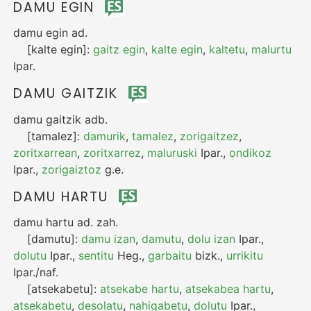
DAMU EGIN
damu egin
ad.
[kalte egin]:
gaitz egin
,
kalte egin
,
kaltetu
,
malurtu
Ipar.
DAMU GAITZIK
damu gaitzik
adb.
[tamalez]:
damurik
,
tamalez
,
zorigaitzez
,
zoritxarrean
,
zoritxarrez
,
maluruski
Ipar.
,
ondikoz
Ipar.
,
zorigaiztoz
g.e.
DAMU HARTU
damu hartu
ad.
zah.
[damutu]:
damu izan
,
damutu
,
dolu izan
Ipar.
,
dolutu
Ipar.
,
sentitu
Heg.
,
garbaitu
bizk.
,
urrikitu
Ipar./naf.
[atsekabetu]:
atsekabe hartu
,
atsekabea hartu
,
atsekabetu
,
desolatu
,
nahigabetu
,
dolutu
Ipar.
,