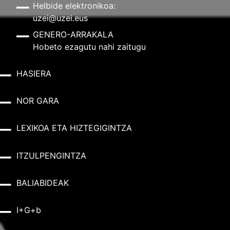
Helbide elektronikoa:
uzei@uzei.eus
GENERO-ARRAKALA
Hobeto ezagutu nahi zaitugu
HASIERA
NOR GARA
LEXIKOA ETA HIZTEGIGINTZA
ITZULPENGINTZA
BALIABIDEAK
I+G+b