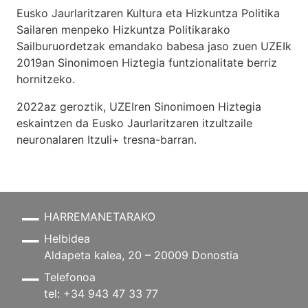
Eusko Jaurlaritzaren Kultura eta Hizkuntza Politika
Sailaren menpeko Hizkuntza Politikarako
Sailburuordetzak emandako babesa jaso zuen UZEIk
2019an Sinonimoen Hiztegia funtzionalitate berriz
hornitzeko.
2022az geroztik, UZEIren Sinonimoen Hiztegia
eskaintzen da Eusko Jaurlaritzaren itzultzaile
neuronalaren
Itzuli+
tresna-barran.
HARREMANETARAKO
Helbidea
Aldapeta kalea, 20 – 20009 Donostia
Telefonoa
tel: +34 943 47 33 77