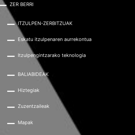
ZER BERRI
ITZULPEN-ZERBITZUAK
Eskatu itzulpenaren aurrekontua
Itzulpengintzarako teknologia
BALIABIDEAK
Hiztegiak
Zuzentzaileak
Mapak