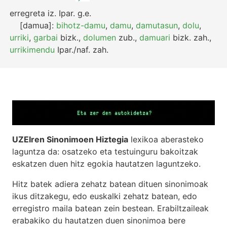
erregreta
iz.
Ipar.
g.e.
[damua]:
bihotz-damu
,
damu
,
damutasun
,
dolu
,
urriki
,
garbai
bizk.
,
dolumen
zub.
,
damuari
bizk.
zah.
,
urrikimendu
Ipar./naf.
zah.
UZEIren Sinonimoen Hiztegia
lexikoa aberasteko
laguntza da: osatzeko eta testuinguru bakoitzak
eskatzen duen hitz egokia hautatzen laguntzeko.
Hitz batek adiera zehatz batean dituen sinonimoak
ikus ditzakegu, edo euskalki zehatz batean, edo
erregistro maila batean zein bestean. Erabiltzaileak
erabakiko du hautatzen duen sinonimoa bere