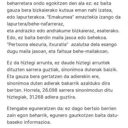
beharretara ondo egokitzen den ala ez: ez baita
gauza bera bizkaierako kutsua eman nahi izatea,
edo lapurterakoa. “Emakumea”
emaztekia
izango da
lapurtera/behe-nafarreraz,
eta
andrazko
edo
andrakume
bizkaieraz, esaterako.
Edo, ez baita berdin maila jasoa edo behekoa.
“Pertsona elezuria, itxuratia”
azalutsa
dela esango
dugu maila jasoan, eta
faltsua
behe-mailakoan.
Ez da hiztegi arrunta, ez daude hiztegi arruntek
dituzten sarrera guztiak, sinonimoa dutenak baizik.
Eta gauza bera gertatzen da adierekin ere,
sinonimoa duten adierak bakarrik azalduko dira
bertan. Horrela, 26.098 sarrera sinonimodun ditu
hiztegiak, 31.268 adiera guztira.
Etengabe eguneratzen da: ez dago bertsio berrien
zain egon beharrik, egunero gaurkotzen baita datu-
baseko informazioa.