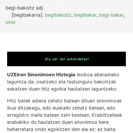
begi-bakoitz
adj.
[begibakarra]:
begibakoitz
,
begibakar
,
begi-bakar
,
oker
UZEIren Sinonimoen Hiztegia
lexikoa aberasteko
laguntza da: osatzeko eta testuinguru bakoitzak
eskatzen duen hitz egokia hautatzen laguntzeko.
Hitz batek adiera zehatz batean dituen sinonimoak
ikus ditzakegu, edo euskalki zehatz batean, edo
erregistro maila batean zein bestean. Erabiltzaileak
erabakiko du hautatzen duen sinonimoa bere
beharretara ondo egokitzen den ala ez: ez baita