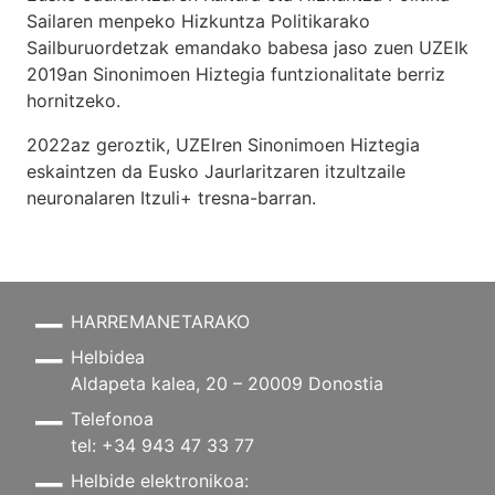
Sailaren menpeko Hizkuntza Politikarako
Sailburuordetzak emandako babesa jaso zuen UZEIk
2019an Sinonimoen Hiztegia funtzionalitate berriz
hornitzeko.
2022az geroztik, UZEIren Sinonimoen Hiztegia
eskaintzen da Eusko Jaurlaritzaren itzultzaile
neuronalaren
Itzuli+
tresna-barran.
HARREMANETARAKO
Helbidea
Aldapeta kalea, 20 – 20009 Donostia
Telefonoa
tel: +34 943 47 33 77
Helbide elektronikoa: