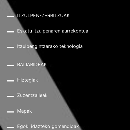
ITZULPEN-ZERBITZUAK
Eskatu itzulpenaren aurrekontua
Itzulpengintzarako teknologia
BALIABIDEAK
Hiztegiak
Zuzentzaileak
Mapak
Egoki idazteko gomendioak