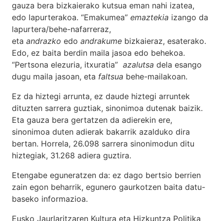
gauza bera bizkaierako kutsua eman nahi izatea,
edo lapurterakoa. “Emakumea”
emaztekia
izango da
lapurtera/behe-nafarreraz,
eta
andrazko
edo
andrakume
bizkaieraz, esaterako.
Edo, ez baita berdin maila jasoa edo behekoa.
“Pertsona elezuria, itxuratia”
azalutsa
dela esango
dugu maila jasoan, eta
faltsua
behe-mailakoan.
Ez da hiztegi arrunta, ez daude hiztegi arruntek
dituzten sarrera guztiak, sinonimoa dutenak baizik.
Eta gauza bera gertatzen da adierekin ere,
sinonimoa duten adierak bakarrik azalduko dira
bertan. Horrela, 26.098 sarrera sinonimodun ditu
hiztegiak, 31.268 adiera guztira.
Etengabe eguneratzen da: ez dago bertsio berrien
zain egon beharrik, egunero gaurkotzen baita datu-
baseko informazioa.
Eusko Jaurlaritzaren Kultura eta Hizkuntza Politika