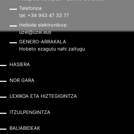
Telefonoa
tel: +34 943 47 33 77
Helbide elektronikoa:
uzei@uzei.eus
GENERO-ARRAKALA
Hobeto ezagutu nahi zaitugu
HASIERA
NOR GARA
LEXIKOA ETA HIZTEGIGINTZA
ITZULPENGINTZA
BALIABIDEAK