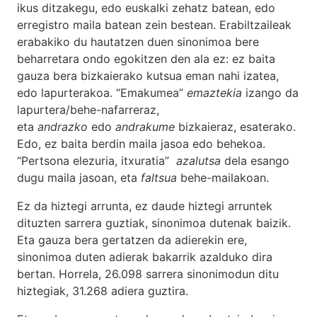
ikus ditzakegu, edo euskalki zehatz batean, edo
erregistro maila batean zein bestean. Erabiltzaileak
erabakiko du hautatzen duen sinonimoa bere
beharretara ondo egokitzen den ala ez: ez baita
gauza bera bizkaierako kutsua eman nahi izatea,
edo lapurterakoa. “Emakumea”
emaztekia
izango da
lapurtera/behe-nafarreraz,
eta
andrazko
edo
andrakume
bizkaieraz, esaterako.
Edo, ez baita berdin maila jasoa edo behekoa.
“Pertsona elezuria, itxuratia”
azalutsa
dela esango
dugu maila jasoan, eta
faltsua
behe-mailakoan.
Ez da hiztegi arrunta, ez daude hiztegi arruntek
dituzten sarrera guztiak, sinonimoa dutenak baizik.
Eta gauza bera gertatzen da adierekin ere,
sinonimoa duten adierak bakarrik azalduko dira
bertan. Horrela, 26.098 sarrera sinonimodun ditu
hiztegiak, 31.268 adiera guztira.