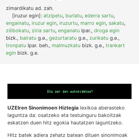
zimardikatu
ad.
zah.
[iruzur egin]:
atzipetu
,
burlatu
,
ederra sartu
,
engainatu
,
iruzur egin
,
iruzurtu
,
marro egin
,
sakatu
,
zilibokatu
,
ziria sartu
,
enganatu
Ipar.
,
droga egin
bizk.
,
bairatu
g.e.
,
gezurtaratu
g.e.
,
zurikatu
g.e.
,
tronpatu
Ipar.
beh.
,
malmuzkatu
bizk.
g.e.
,
trankart
egin
bizk.
g.e.
UZEIren Sinonimoen Hiztegia
lexikoa aberasteko
laguntza da: osatzeko eta testuinguru bakoitzak
eskatzen duen hitz egokia hautatzen laguntzeko.
Hitz batek adiera zehatz batean dituen sinonimoak