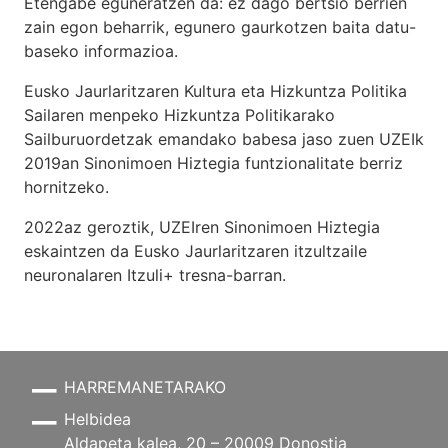
Etengabe eguneratzen da: ez dago bertsio berrien
zain egon beharrik, egunero gaurkotzen baita datu-
baseko informazioa.
Eusko Jaurlaritzaren Kultura eta Hizkuntza Politika
Sailaren menpeko Hizkuntza Politikarako
Sailburuordetzak emandako babesa jaso zuen UZEIk
2019an Sinonimoen Hiztegia funtzionalitate berriz
hornitzeko.
2022az geroztik, UZEIren Sinonimoen Hiztegia
eskaintzen da Eusko Jaurlaritzaren itzultzaile
neuronalaren
Itzuli+
tresna-barran.
HARREMANETARAKO
Helbidea
Aldapeta kalea, 20 – 20009 Donostia