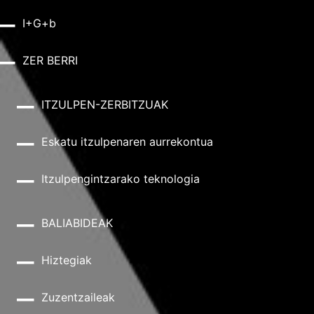
I+G+b
ZER BERRI
ITZULPEN-ZERBITZUAK
Eskatu itzulpenaren aurrekontua
Itzulpengintzarako teknologia
BALIABIDEAK
Hiztegiak
Zuzentzaileak