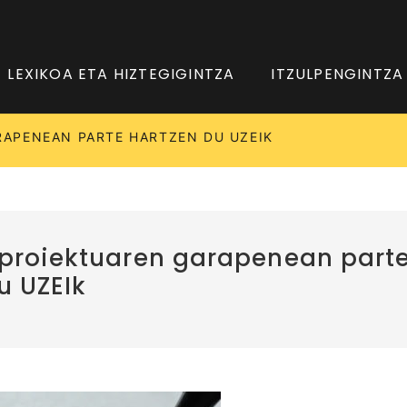
LEXIKOA ETA HIZTEGIGINTZA
ITZULPENGINTZA
APENEAN PARTE HARTZEN DU UZEIK
proiektuaren garapenean part
u UZEIk