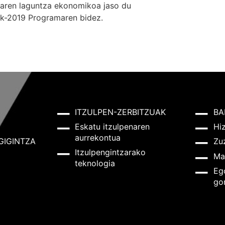
laren laguntza ekonomikoa jaso du
ek-2019 Programaren bidez.
ITZULPEN-ZERBITZUAK
BA
Eskatu itzulpenaren
Hi
aurrekontua
GIGINTZA
Zu
Itzulpengintzarako
Ma
teknologia
Eg
go