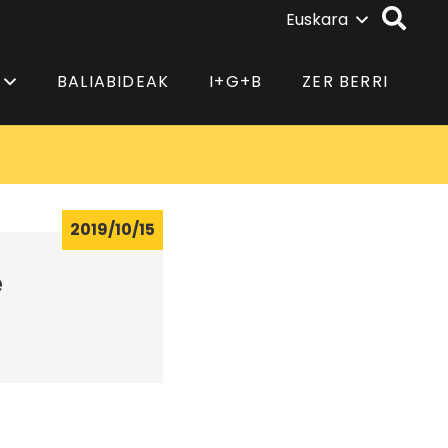
Euskara
BALIABIDEAK
I+G+B
ZER BERRI
2019/10/15
e