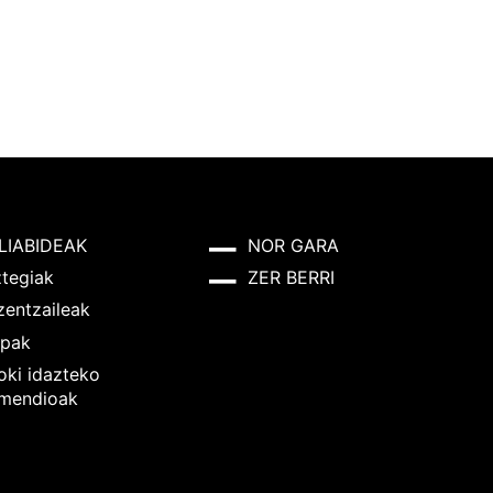
LIABIDEAK
NOR GARA
ztegiak
ZER BERRI
zentzaileak
pak
oki idazteko
mendioak