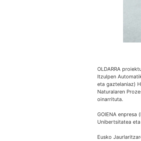
OLDARRA proiektua
Itzulpen Automati
eta gaztelaniaz) 
Naturalaren Proze
oinarrituta.
GOIENA enpresa (l
Unibertsitatea eta
Eusko Jaurlaritza