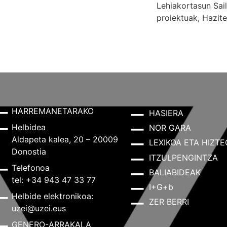
Lehiakortasun Sai
proiektuak, Hazit
HARREMANETARAKO
HASIERA
Helbidea
NOR GARA
Aldapeta kalea, 20 – 20009
LEXIKOA ETA HIZTE
Donostia
ITZULPENGINTZA
Telefonoa
BALIABIDEAK
tel: +34 943 47 33 77
I+G+b
Helbide elektronikoa:
ZER BERRI
uzei@uzei.eus
GENERO-ARRAKALA