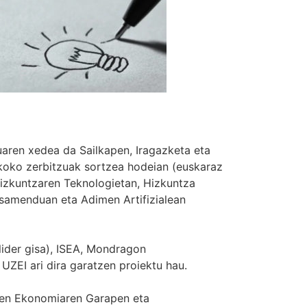
ren xedea da Sailkapen, Iragazketa eta
koko zerbitzuak sortzea hodeian (euskaraz
Hizkuntzaren Teknologietan, Hizkuntza
samenduan eta Adimen Artifizialean
ider gisa), ISEA, Mondragon
 UZEI ari dira garatzen proiektu hau.
ren Ekonomiaren Garapen eta