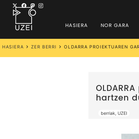
HASIERA
NOR GARA
HASIERA
ZER BERRI
OLDARRA PROIEKTUAREN GAR
OLDARRA 
hartzen d
berriak
,
UZEI