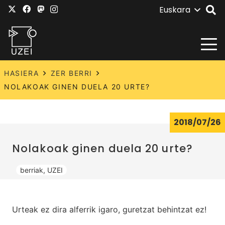
Euskara
HASIERA
ZER BERRI
NOLAKOAK GINEN DUELA 20 URTE?
2018/07/26
Nolakoak ginen duela 20 urte?
berriak
,
UZEI
Urteak ez dira alferrik igaro, guretzat behintzat ez!