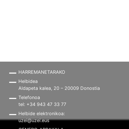
HARREMANETARAKO
Helbidea
Aldapeta kalea, 20 – 20009 Donostia
Telefonoa
tel: +34 943 47 33 77
Helbide elektronikoa:
uzei@uzei.eus