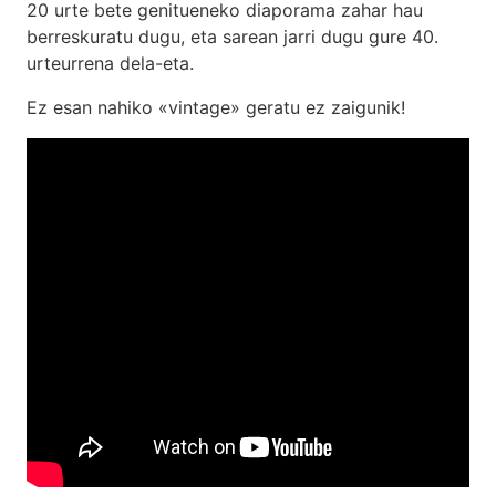
20 urte bete genitueneko diaporama zahar hau
berreskuratu dugu, eta sarean jarri dugu gure 40.
urteurrena dela-eta.
Ez esan nahiko «vintage» geratu ez zaigunik!