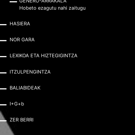
GENERO-ARRAKALA
Hobeto ezagutu nahi zaitugu
HASIERA
NOR GARA
LEXIKOA ETA HIZTEGIGINTZA
ITZULPENGINTZA
BALIABIDEAK
I+G+b
ZER BERRI