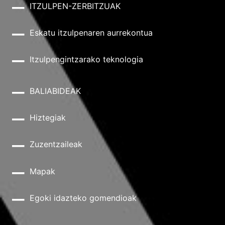
ITZULPEN-ZERBITZUAK
Eskatu itzulpenaren aurrekontua
Itzulpengintzarako teknologia
BALIABIDEAK
Hiztegiak
Zuzentzaileak
Mapak
Egoki idazteko gomendioak