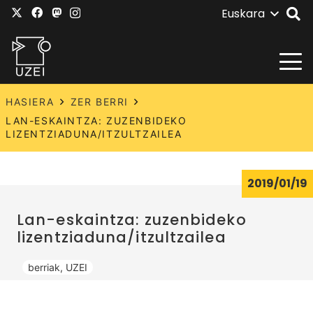
Euskara
HASIERA
ZER BERRI
LAN-ESKAINTZA: ZUZENBIDEKO
LIZENTZIADUNA/ITZULTZAILEA
2019/01/19
Lan-eskaintza: zuzenbideko
lizentziaduna/itzultzailea
berriak
,
UZEI