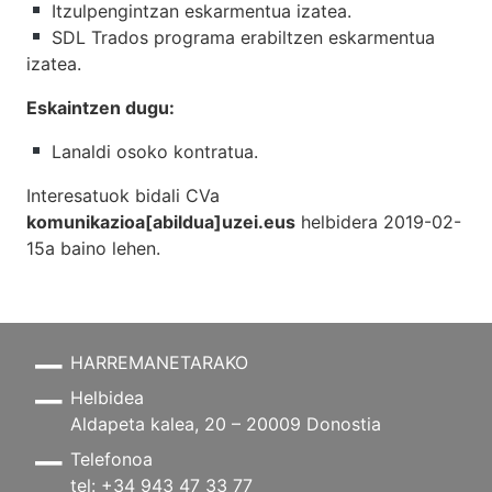
Itzulpengintzan eskarmentua izatea.
SDL Trados programa erabiltzen eskarmentua
izatea.
Eskaintzen dugu:
Lanaldi osoko kontratua.
Interesatuok bidali CVa
komunikazioa[abildua]uzei.eus
helbidera 2019-02-
15a baino lehen.
HARREMANETARAKO
Helbidea
Aldapeta kalea, 20 – 20009 Donostia
Telefonoa
tel: +34 943 47 33 77