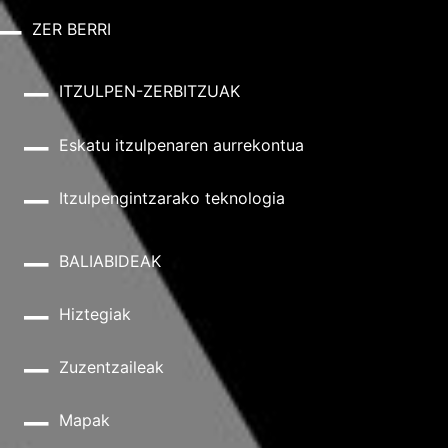
ZER BERRI
ITZULPEN-ZERBITZUAK
Eskatu itzulpenaren aurrekontua
Itzulpengintzarako teknologia
BALIABIDEAK
Hiztegiak
Zuzentzaileak
Mapak