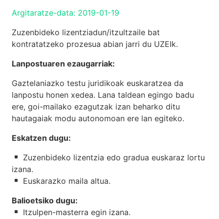
Argitaratze-data: 2019-01-19
Zuzenbideko lizentziadun/itzultzaile bat
kontratatzeko prozesua abian jarri du UZEIk.
Lanpostuaren ezaugarriak:
Gaztelaniazko testu juridikoak euskaratzea da
lanpostu honen xedea. Lana taldean egingo badu
ere, goi-mailako ezagutzak izan beharko ditu
hautagaiak modu autonomoan ere lan egiteko.
Eskatzen dugu:
Zuzenbideko lizentzia edo gradua euskaraz lortu
izana.
Euskarazko maila altua.
Balioetsiko dugu:
Itzulpen-masterra egin izana.