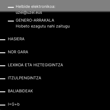
Helbide elektronikoa:
uzei@uzei.eus
GENERO-ARRAKALA
Hobeto ezagutu nahi zaitugu
HASIERA
NOR GARA
LEXIKOA ETA HIZTEGIGINTZA
ITZULPENGINTZA
BALIABIDEAK
I+G+b