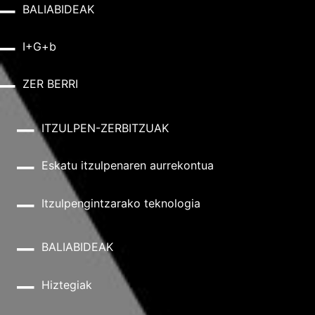
BALIABIDEAK
I+G+b
ZER BERRI
ITZULPEN-ZERBITZUAK
Eskatu itzulpenaren aurrekontua
Itzulpengintzarako teknologia
BALIABIDEAK
Hiztegiak