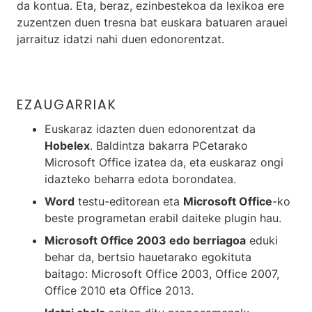
da kontua. Eta, beraz, ezinbestekoa da lexikoa ere
zuzentzen duen tresna bat euskara batuaren arauei
jarraituz idatzi nahi duen edonorentzat.
EZAUGARRIAK
Euskaraz idazten duen edonorentzat da
Hobelex
. Baldintza bakarra PCetarako
Microsoft Office izatea da, eta euskaraz ongi
idazteko beharra edota borondatea.
Word
testu-editorean eta
Microsoft Office
-ko
beste programetan erabil daiteke plugin hau.
Microsoft Office 2003 edo berriagoa
eduki
behar da, bertsio hauetarako egokituta
baitago: Microsoft Office 2003, Office 2007,
Office 2010 eta Office 2013.