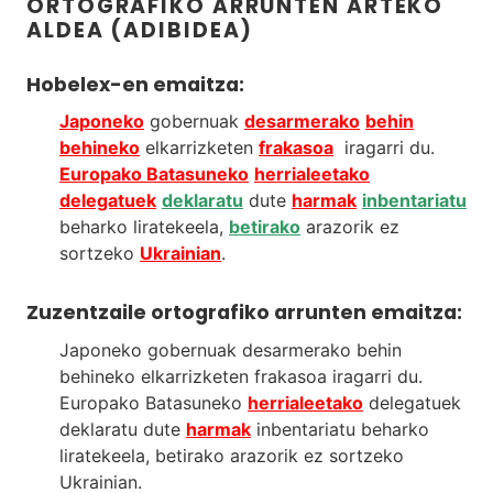
ORTOGRAFIKO ARRUNTEN ARTEKO
ALDEA (ADIBIDEA)
Hobelex-en emaitza:
Japoneko
gobernuak
desarmerako
behin
behineko
elkarrizketen
frakasoa
iragarri du.
Europak
o Batasuneko
herrialeetako
delegatuek
deklaratu
dute
harmak
inbentariatu
beharko liratekeela,
betirako
arazorik ez
sortzeko
Ukrainian
.
Zuzentzaile ortografiko arrunten emaitza:
Japoneko gobernuak desarmerako behin
behineko elkarrizketen frakasoa iragarri du.
Europako Batasuneko
herrialeetako
delegatuek
deklaratu dute
harmak
inbentariatu beharko
liratekeela, betirako arazorik ez sortzeko
Ukrainian.