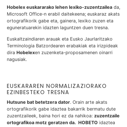
Hobelex
euskararako lehen lexiko-zuzentzailea
da,
Microsoft Office-n erabil daitekeena; euskaraz akats
ortografikorik gabe eta, gainera, lexiko zuzen eta
eguneratuarekin idazten laguntzen duen tresna.
Euskaltzaindiaren arauak eta Eusko Jaurlaritzako
Terminologia Batzordearen erabakiak eta irizpideak
dira
Hobelex
en zuzenketa-proposamenen oinarri
nagusiak.
EUSKARAREN NORMALIZAZIORAKO
EZINBESTEKO TRESNA
Hutsune bat betetzera dator
. Orain arte akats
ortografikorik gabe idaztea bakarrik bermatu dute
zuzentzaileek, baina hori ez da nahikoa:
zuzentzaile
ortografikoa motz geratzen da.
HOBETO
idaztea