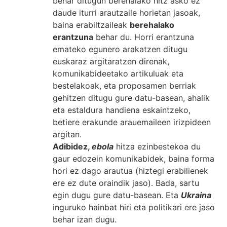
behar ditugun berehalako hitz asko ez
daude iturri arautzaile horietan jasoak,
baina erabiltzaileak
berehalako
erantzuna
behar du. Horri erantzuna
emateko egunero arakatzen ditugu
euskaraz argitaratzen direnak,
komunikabideetako artikuluak eta
bestelakoak, eta proposamen berriak
gehitzen ditugu gure datu-basean, ahalik
eta estaldura handiena eskaintzeko,
betiere erakunde arauemaileen irizpideen
argitan.
Adibidez,
ebola
hitza ezinbestekoa du
gaur edozein komunikabidek, baina forma
hori ez dago arautua (hiztegi erabilienek
ere ez dute oraindik jaso). Bada, sartu
egin dugu gure datu-basean. Eta
Ukraina
inguruko hainbat hiri eta politikari ere jaso
behar izan dugu.