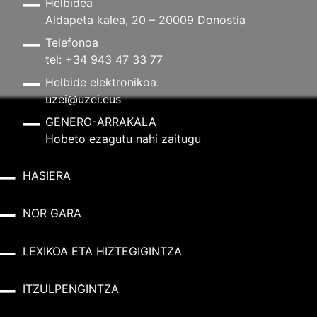
Helbidea
Aldapeta kalea, 20 – 20009 Donostia
Telefonoa
tel: +34 943 47 33 77
Helbide elektronikoa:
uzei@uzei.eus
GENERO-ARRAKALA
Hobeto ezagutu nahi zaitugu
HASIERA
NOR GARA
LEXIKOA ETA HIZTEGIGINTZA
ITZULPENGINTZA