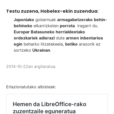
Testu zuzena, Hobelex-ekin zuzendua:
Japoniako
gobernuak
armagabetzerako
behin-
behineko
elkarrizketen
porrota
iragarri du.
Europar Batasuneko
herrialdeetako
ordezkariek
adierazi
dute
armen
inbentarioa
egin
beharko litzatekeela,
betiko
arazorik ez
sortzeko
Ukrainan
.
2014-10-22an argitaratua.
Erlazionatutako albisteak: