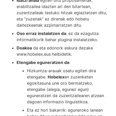
Idatzi ahala
egiten ditu proposamenak:
erabiltzailea idazten ari den bitartean,
zuzentzaileak testuko hitzak egiaztatzen ditu,
eta “zuzenak” ez direnak edo hobetu
daitezkeenak azpimarratzen ditu.
Oso erraz instalatzen da
: ez da ezagutza
informatikorik behar plugina instalatzeko.
Doakoa
da eta edonork eskura dezake
www.hobelex.eus
helbidetik.
Etengabe eguneratzen da
:
Hizkuntza-arauak osatu egiten dira
etengabe.
Hobelex
en zuzenketen
egokitasuna une oro bermatzeko,
etengabe (alegia, egunez egun)
eguneratzen da zuzentzailearen atzean
dagoen informazio linguistikoa.
Eta ez hori bakarrik: eguneroko lanean