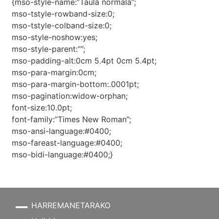
{mso-style-name:”Taula normala”;
mso-tstyle-rowband-size:0;
mso-tstyle-colband-size:0;
mso-style-noshow:yes;
mso-style-parent:””;
mso-padding-alt:0cm 5.4pt 0cm 5.4pt;
mso-para-margin:0cm;
mso-para-margin-bottom:.0001pt;
mso-pagination:widow-orphan;
font-size:10.0pt;
font-family:”Times New Roman”;
mso-ansi-language:#0400;
mso-fareast-language:#0400;
mso-bidi-language:#0400;}
HARREMANETARAKO