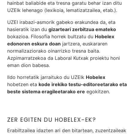
hainbat baliabide eta tresna garatu behar izan ditu
UZEIk lehenago (lexikoia, lematizatzailea, etab.).
UZEI irabazi-asmorik gabeko erakundea da, eta
hasieratik izan du
gizarteari zerbitzua emateko
bokazioa. Filosofia horrek bultzatu du
Hobelex
edonoren eskura
doan
jartzera, euskararen
normalizaziorako oinarrizko tresna baita.
Azpimarratzekoa da Laboral Kutxak proiektu honi
eman dion babesa.
Ildo horretatik jarraituko du UZEIk
Hobelex
hobetzen eta
kode irekiko testu-editoreetarako eta
beste sistema eragileetarako ere
egokitzen.
ZER EGITEN DU HOBELEX-EK?
Erabiltzailea idazten ari den bitartean, zuzentzaileak