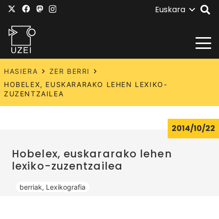
Euskara
HASIERA
ZER BERRI
HOBELEX, EUSKARARAKO LEHEN LEXIKO-
ZUZENTZAILEA
2014/10/22
Hobelex, euskararako lehen
lexiko-zuzentzailea
berriak
,
Lexikografia