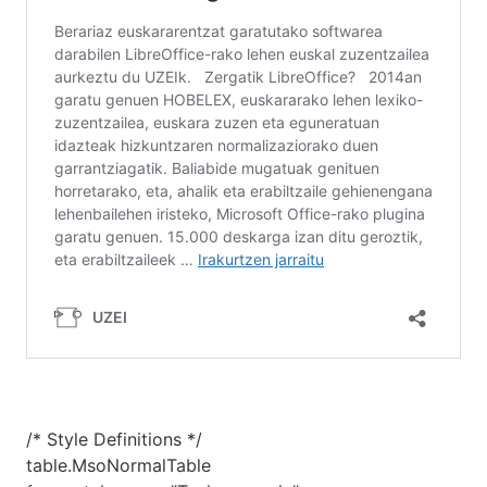
/* Style Definitions */
table.MsoNormalTable