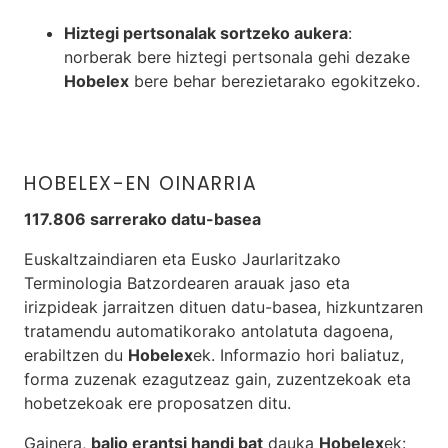
Hiztegi pertsonalak sortzeko aukera
:
norberak bere hiztegi pertsonala gehi dezake
Hobelex
bere behar berezietarako egokitzeko.
HOBELEX-EN OINARRIA
117.806 sarrerako datu-basea
Euskaltzaindiaren eta Eusko Jaurlaritzako
Terminologia Batzordearen arauak jaso eta
irizpideak jarraitzen dituen datu-basea, hizkuntzaren
tratamendu automatikorako antolatuta dagoena,
erabiltzen du
Hobelex
ek. Informazio hori baliatuz,
forma zuzenak ezagutzeaz gain, zuzentzekoak eta
hobetzekoak ere proposatzen ditu.
Gainera,
balio erantsi handi bat
dauka
Hobelex
ek: