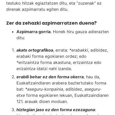
testuko hitzak egiaztatzen ditu, eta “zuzenak” ez
direnak azpimarratu egiten ditu.
Zer da zehazki azpimarratzen duena?
Azpimarra gorria
. Honek hiru gauza adierazten
ditu:
akats ortografikoa
, errata:
*erabakki
, adibidez,
erabaki
forma egokiaren ordez; edo
*eritzaintza
forma akastuna,
ertzaintza
edo
erizaintza
idatzi nahi izanda.
erabili behar ez den forma okerra
, hau da,
Euskaltzaindiaren arabera baztertutako forma
bat:
*aseguru-konpainia
, adibidez,
aseguru-
etxe
forma egokiaren lekuan, Euskaltzaindiaren
121. arauak dioen moduan.
hiztegian jaso ez den forma ezezaguna
: