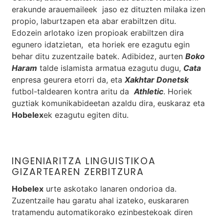
erakunde arauemaileek jaso ez dituzten milaka izen
propio, laburtzapen eta abar erabiltzen ditu.
Edozein arlotako izen propioak erabiltzen dira
egunero idatzietan, eta horiek ere ezagutu egin
behar ditu zuzentzaile batek. Adibidez, aurten
Boko
Haram
talde islamista armatua ezagutu dugu,
Cata
enpresa geurera etorri da, eta
Xakhtar Donetsk
futbol-taldearen kontra aritu da
Athletic
. Horiek
guztiak komunikabideetan azaldu dira, euskaraz eta
Hobelex
ek ezagutu egiten ditu.
INGENIARITZA LINGUISTIKOA
GIZARTEAREN ZERBITZURA
Hobelex
urte askotako lanaren ondorioa da.
Zuzentzaile hau garatu ahal izateko, euskararen
tratamendu automatikorako ezinbestekoak diren