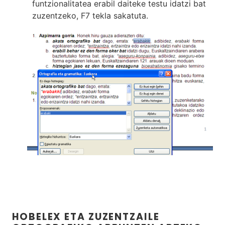
funtzionalitatea erabil daiteke testu idatzi bat
zuzentzeko, F7 tekla sakatuta.
HOBELEX ETA ZUZENTZAILE