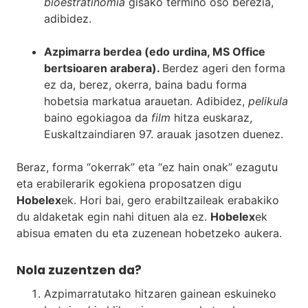
bioestratinomia
gisako termino oso berezia,
adibidez.
Azpimarra berdea (edo urdina, MS Office
bertsioaren arabera).
Berdez ageri den forma
ez da, berez, okerra, baina badu forma
hobetsia markatua arauetan. Adibidez,
pelikula
baino egokiagoa da
film
hitza euskaraz,
Euskaltzaindiaren 97. arauak jasotzen duenez.
Beraz, forma “okerrak” eta “ez hain onak” ezagutu
eta erabilerarik egokiena proposatzen digu
Hobelex
ek. Hori bai, gero erabiltzaileak erabakiko
du aldaketak egin nahi dituen ala ez.
Hobelex
ek
abisua ematen du eta zuzenean hobetzeko aukera.
Nola zuzentzen da?
Azpimarratutako hitzaren gainean eskuineko