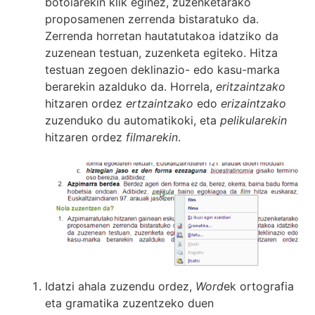
botoiarekin klik eginez, zuzenketarako
proposamenen zerrenda bistaratuko da.
Zerrenda horretan hautatutakoa idatziko da
zuzenean testuan, zuzenketa egiteko. Hitza
testuan zegoen deklinazio- edo kasu-marka
berarekin azalduko da. Horrela,
eritzaintzako
hitzaren ordez
ertzaintzako
edo
erizaintzako
zuzenduko du automatikoki, eta
pelikularekin
hitzaren ordez
filmarekin
.
Idatzi ahala zuzendu ordez,
Word
ek ortografia
eta gramatika zuzentzeko duen