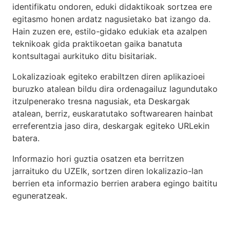
identifikatu ondoren, eduki didaktikoak sortzea ere
egitasmo honen ardatz nagusietako bat izango da.
Hain zuzen ere, estilo-gidako edukiak eta azalpen
teknikoak gida praktikoetan gaika banatuta
kontsultagai aurkituko ditu bisitariak.
Lokalizazioak egiteko erabiltzen diren aplikazioei
buruzko atalean bildu dira ordenagailuz lagundutako
itzulpenerako tresna nagusiak, eta Deskargak
atalean, berriz, euskaratutako softwarearen hainbat
erreferentzia jaso dira, deskargak egiteko URLekin
batera.
Informazio hori guztia osatzen eta berritzen
jarraituko du UZEIk, sortzen diren lokalizazio-lan
berrien eta informazio berrien arabera egingo baititu
eguneratzeak.