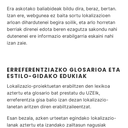
Era askotako baliabideak bildu dira, beraz, bertan.
Izan ere, webgunea ez baita sortu lokalizazioen
arloan dihardutenei begira soilik, eta arlo horretan
berriak direnei edota beren ezagutza sakondu nahi
dutenenei ere informazio erabilgarria eskaini nahi
izan zaie.
ERREFERENTZIAZKO GLOSARIOA ETA
ESTILO-GIDAKO EDUKIAK
Lokalizazio-proiektuetan erabiltzen den lexikoa
aztertu eta glosario bat prestatu du UZEIk,
erreferentzia gisa balio izan dezan lokalizazio-
lanetan aritzen diren erabiltzaileentzat.
Esan bezala, azken urteetan egindako lokalizazio-
lanak aztertu eta izandako zailtasun nagusiak