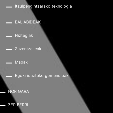
Itzulpengintzarako teknologia
BALIABIDEAK
Hiztegiak
Zuzentzaileak
Mapak
Egoki idazteko gomendioak
NOR GARA
ZER BERRI