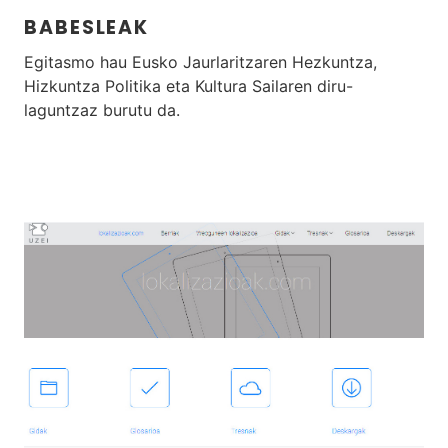
BABESLEAK
Egitasmo hau Eusko Jaurlaritzaren Hezkuntza,
Hizkuntza Politika eta Kultura Sailaren diru-
laguntzaz burutu da.