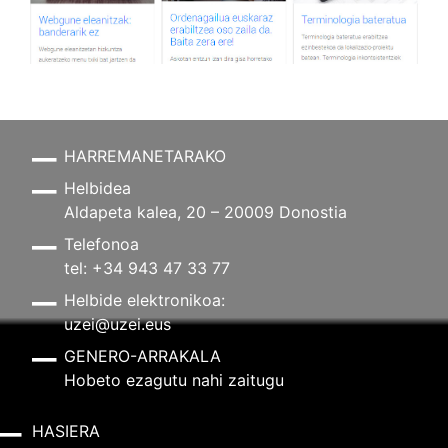
HARREMANETARAKO
Helbidea
Aldapeta kalea, 20 – 20009 Donostia
Telefonoa
tel: +34 943 47 33 77
Helbide elektronikoa:
uzei@uzei.eus
GENERO-ARRAKALA
Hobeto ezagutu nahi zaitugu
HASIERA