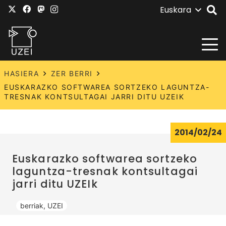
Euskara
HASIERA
ZER BERRI
EUSKARAZKO SOFTWAREA SORTZEKO LAGUNTZA-
TRESNAK KONTSULTAGAI JARRI DITU UZEIK
2014/02/24
Euskarazko softwarea sortzeko
laguntza-tresnak kontsultagai
jarri ditu UZEIk
berriak
,
UZEI