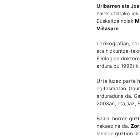
Uribarren eta Joa
haiek utzitako lek
Euskaltzaindiak
M
Viñaspre
.
Lexikografian, co
eta hizkuntza-tekn
Filologian doktor
ardura du 1992tik.
Urte luzez parte h
egitasmotan. Gau
arduraduna da. Ga
2003an, eta, iaz,
Baina, horren guzti
nekaezina da.
Zor
lankide guztion iz