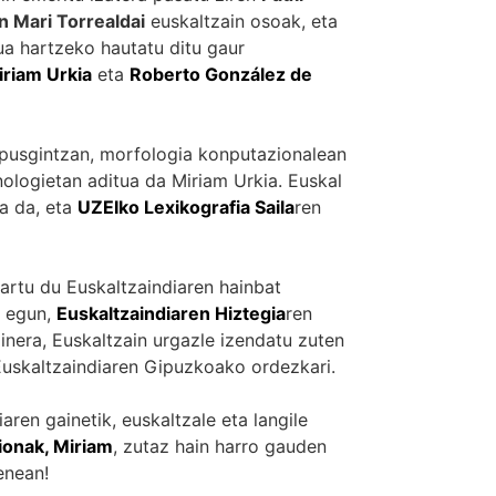
n Mari Torrealdai
euskaltzain osoak, eta
ua hartzeko hautatu ditu gaur
iriam Urkia
eta
Roberto González de
rpusgintzan, morfologia konputazionalean
ologietan aditua da Miriam Urkia. Euskal
ea da, eta
UZEIko Lexikografia Saila
ren
artu du Euskaltzaindiaren hainbat
r egun,
Euskaltzaindiaren Hiztegia
ren
inera, Euskaltzain urgazle izendatu zuten
 Euskaltzaindiaren Gipuzkoako ordezkari.
aren gainetik, euskaltzale eta langile
iona
k
, Miriam
, zutaz hain harro gauden
enean!