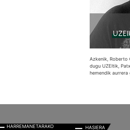
Azkenik, Roberto 
dugu UZEItik, Patx
hemendik aurrera 
HARREMANETARAKO
HASIERA