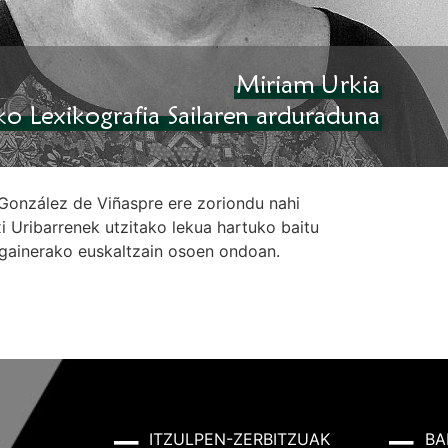
González de Viñaspre ere zoriondu nahi
i Uribarrenek utzitako lekua hartuko baitu
gainerako euskaltzain osoen ondoan.
ITZULPEN-ZERBITZUAK
BA