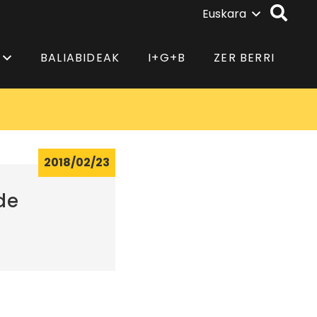
Euskara
BALIABIDEAK
I+G+B
ZER BERRI
2018/02/23
de