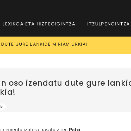
LEXIKOA ETA HIZTEGIGINTZA
ITZULPENGINTZA
DUTE GURE LANKIDE MIRIAM URKIA!
in oso izendatu dute gure lanki
kia!
ia
in emeritu izatera pasatu ziren
Patxi