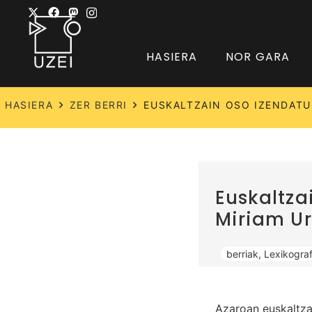
HASIERA
NOR GARA
HASIERA
ZER BERRI
EUSKALTZAIN OSO IZENDATU 
Euskaltza
Miriam Ur
berriak
,
Lexikograf
Azaroan euskaltza