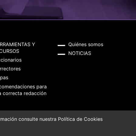
RRAMIENTAS Y
Quiénes somos
CURSOS
NOTICIAS
ccionarios
rrectores
pas
comendaciones para
a correcta redacción
formación consulte nuestra
Política de Cookies