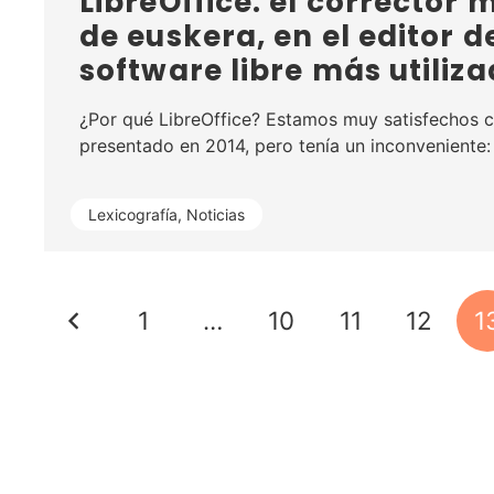
LibreOffice: el corrector 
de euskera, en el editor d
software libre más utiliz
¿Por qué LibreOffice? Estamos muy satisfechos c
presentado en 2014, pero tenía un inconveniente
Lexicografía
,
Noticias
1
…
10
11
12
1