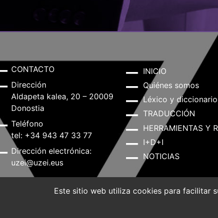
CONTACTO
INICIO
Dirección
Quiénes somos
Aldapeta kalea, 20 – 20009
Léxico y diccionario
Donostia
TRADUCCIÓN
Teléfono
HERRAMIENTAS Y 
tel: +34 943 47 33 77
I+D+I
Dirección electrónica:
NOTICIAS
uzei@uzei.eus
Este sitio web utiliza cookies para facilitar
Aviso legal
Política de privacidad
Política de Co