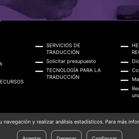
SERVICIOS DE
HE
TRADUCCIÓN
RE
Solicitar presupuesto
Di
s
TECNOLOGÍA PARA LA
Co
TRADUCCIÓN
Ma
RECURSOS
Re
un
 su navegación y realizar análisis estadísticos. Para más in
okies
Aceptar
Denegar
Configurar