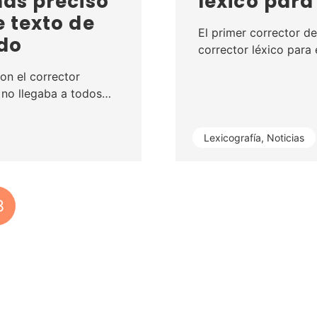
más preciso
léxico para
e texto de
El primer corrector de
ado
corrector léxico para
on el corrector
: no llegaba a todos…
Lexicografía
,
Noticias
3