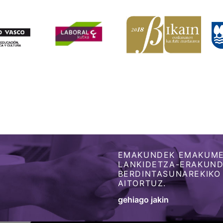
EMAKUNDEK EMAKUME
LANKIDETZA-ERAKUNDE
BERDINTASUNAREKIKO
AITORTUZ.
gehiago jakin