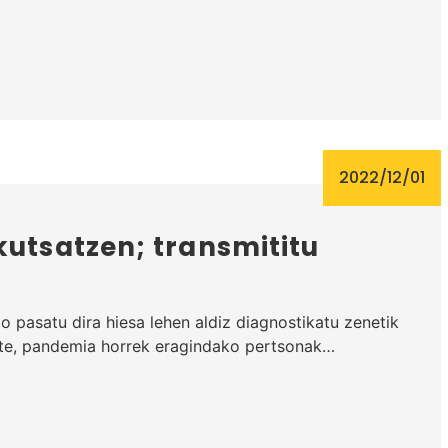
2022/12/01
kutsatzen; transmititu
 pasatu dira hiesa lehen aldiz diagnostikatu zenetik
urte, pandemia horrek eragindako pertsonak…