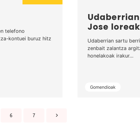
n
Udaberrian,
Jose loreak
en telefono
tza-kontuei buruz hitz
Udaberrian sartu berr
zenbait zalantza argit
honelakoak irakur…
Gomendioak
6
7