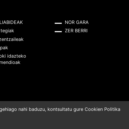
LIABIDEAK
NOR GARA
ztegiak
ZER BERRI
zentzaileak
pak
oki idazteko
mendioak
o gehiago nahi baduzu, kontsultatu gure
Cookien Politika