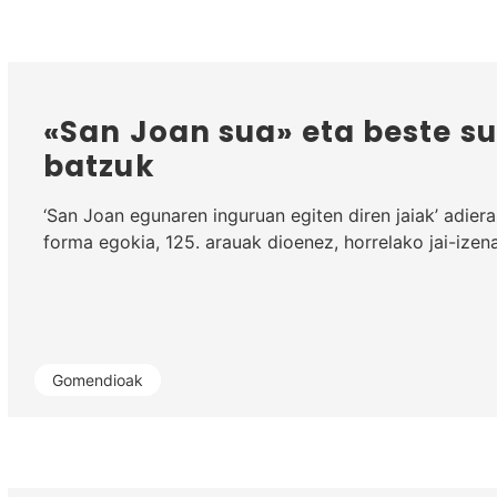
«San Joan sua» eta beste s
batzuk
‘San Joan egunaren inguruan egiten diren jaiak’ adie
forma egokia, 125. arauak dioenez, horrelako jai-izen
Gomendioak