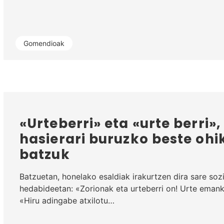
Gomendioak
«Urteberri» eta «urte berri»,
hasierari buruzko beste ohi
batzuk
Batzuetan, honelako esaldiak irakurtzen dira sare soz
hedabideetan: «Zorionak eta urteberri on! Urte eman
«Hiru adingabe atxilotu…