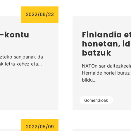
2022/06/23
u-kontu
Finlandia e
honetan, i
batzuk
razteko sanjoanak da
ak letra xehez eta…
NATOn sar daitezkeela 
Herrialde horiei buru
bildu…
Gomendioak
2022/05/09