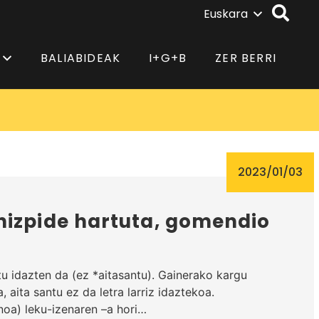
Euskara
BALIABIDEAK
I+G+B
ZER BERRI
2023/01/03
hizpide hartuta, gomendio
tu idazten da (ez *aitasantu). Gainerako kargu
, aita santu ez da letra larriz idaztekoa.
noa) leku-izenaren –a hori…