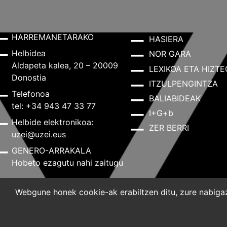
HARREMANETARAKO
HASIERA
Helbidea
NOR GARA
Aldapeta kalea, 20 – 20009
LEXIKOA ETA HIZTE
Donostia
ITZULPENGINTZA
Telefonoa
BALIABIDEAK
tel: +34 943 47 33 77
I+G+b
Helbide elektronikoa:
ZER BERRI
uzei@uzei.eus
GENERO-ARRAKALA
Hobeto ezagutu nahi zaitugu
Webgune honek cookie-ak erabiltzen ditu, zure nabigazi
Lege-oharra
Pribatutasun-politika
Cookie-politik