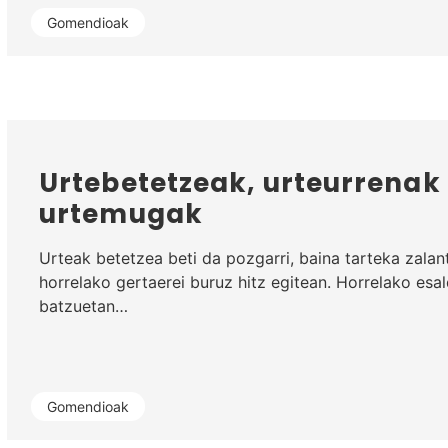
Gomendioak
Urtebetetzeak, urteurrenak
urtemugak
Urteak betetzea beti da pozgarri, baina tarteka zalan
horrelako gertaerei buruz hitz egitean. Horrelako esal
batzuetan…
Gomendioak