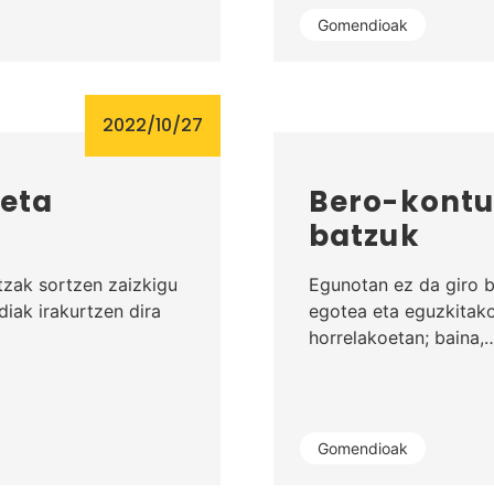
Gomendioak
2022/10/27
 eta
Bero-kontu
batzuk
tzak sortzen zaizkigu
Egunotan ez da giro b
diak irakurtzen dira
egotea eta eguzkitako
horrelakoetan; baina,
Gomendioak