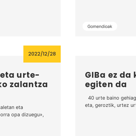
Gomendioak
2022/12/28
 eta urte-
GIBa ez da 
ko zalantza
egiten da
40 urte baino gehiago
eta, geroztik, urtez 
ialetan eta
korra opa dizuegu»,