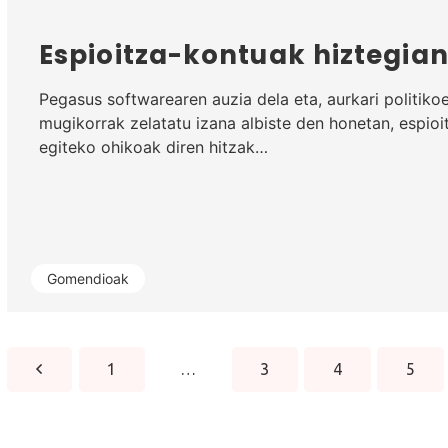
Espioitza-kontuak hiztegia
Pegasus softwarearen auzia dela eta, aurkari politiko
mugikorrak zelatatu izana albiste den honetan, espioi
egiteko ohikoak diren hitzak…
Gomendioak
1
…
3
4
5