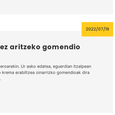
2022/07/19
ez aritzeko gomendio
eroarekin. Ur asko edatea, eguerdian itzalpean
 krema erabiltzea oinarrizko gomendioak dira
…