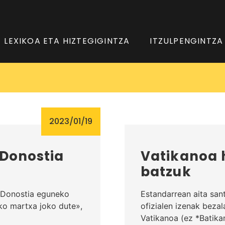
LEXIKOA ETA HIZTEGIGINTZA
ITZULPENGINTZA
2023/01/19
«Donostia
Vatikanoa 
batzuk
 «Donostia eguneko
Estandarrean aita san
ko martxa joko dute»,
ofizialen izenak bezala
Vatikanoa (ez *Batika