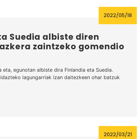
2022/05/18
ta Suedia albiste diren
dazkera zaintzeko gomendio
eta, egunotan albiste dira Finlandia eta Suedia.
z idazteko lagungarriak izan daitezkeen ohar batzuk
2022/03/21