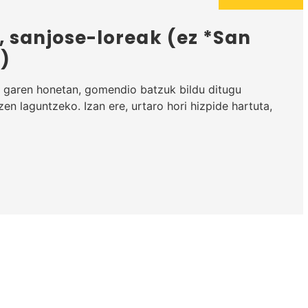
 sanjose-loreak (ez *San
)
i garen honetan, gomendio batzuk bildu ditugu
zen laguntzeko. Izan ere, urtaro hori hizpide hartuta,