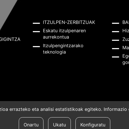
ITZULPEN-ZERBITZUAK
BA
Eskatu itzulpenaren
Hi
aurrekontua
GIGINTZA
Zu
Itzulpengintzarako
Ma
teknologia
Eg
go
oa errazteko eta analisi estatistikoak egiteko. Informazi
a
Onartu
Ukatu
Konfiguratu