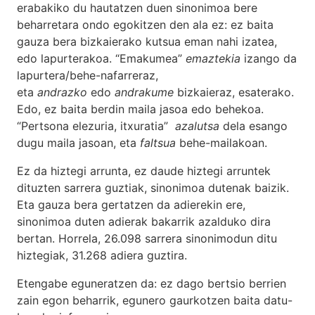
erabakiko du hautatzen duen sinonimoa bere
beharretara ondo egokitzen den ala ez: ez baita
gauza bera bizkaierako kutsua eman nahi izatea,
edo lapurterakoa. “Emakumea”
emaztekia
izango da
lapurtera/behe-nafarreraz,
eta
andrazko
edo
andrakume
bizkaieraz, esaterako.
Edo, ez baita berdin maila jasoa edo behekoa.
“Pertsona elezuria, itxuratia”
azalutsa
dela esango
dugu maila jasoan, eta
faltsua
behe-mailakoan.
Ez da hiztegi arrunta, ez daude hiztegi arruntek
dituzten sarrera guztiak, sinonimoa dutenak baizik.
Eta gauza bera gertatzen da adierekin ere,
sinonimoa duten adierak bakarrik azalduko dira
bertan. Horrela, 26.098 sarrera sinonimodun ditu
hiztegiak, 31.268 adiera guztira.
Etengabe eguneratzen da: ez dago bertsio berrien
zain egon beharrik, egunero gaurkotzen baita datu-