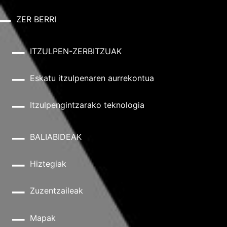
ZER BERRI
ITZULPEN-ZERBITZUAK
Eskatu itzulpenaren aurrekontua
Itzulpengintzarako teknologia
BALIABIDEAK
Hiztegiak
Zuzentzaileak
Mapak