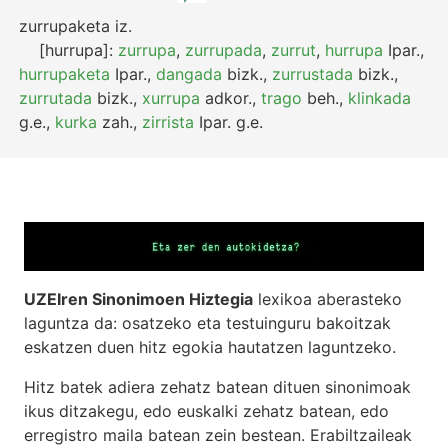
zurrupaketa
iz.
[hurrupa]:
zurrupa
,
zurrupada
,
zurrut
,
hurrupa
Ipar.
,
hurrupaketa
Ipar.
,
dangada
bizk.
,
zurrustada
bizk.
,
zurrutada
bizk.
,
xurrupa
adkor.
,
trago
beh.
,
klinkada
g.e.
,
kurka
zah.
,
zirrista
Ipar.
g.e.
UZEIren Sinonimoen Hiztegia
lexikoa aberasteko
laguntza da: osatzeko eta testuinguru bakoitzak
eskatzen duen hitz egokia hautatzen laguntzeko.
Hitz batek adiera zehatz batean dituen sinonimoak
ikus ditzakegu, edo euskalki zehatz batean, edo
erregistro maila batean zein bestean. Erabiltzaileak