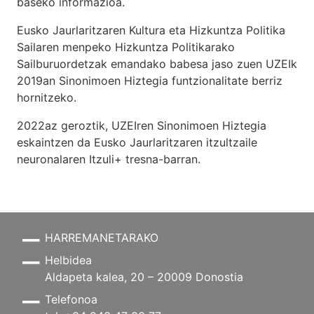
baseko informazioa.
Eusko Jaurlaritzaren Kultura eta Hizkuntza Politika
Sailaren menpeko Hizkuntza Politikarako
Sailburuordetzak emandako babesa jaso zuen UZEIk
2019an Sinonimoen Hiztegia funtzionalitate berriz
hornitzeko.
2022az geroztik, UZEIren Sinonimoen Hiztegia
eskaintzen da Eusko Jaurlaritzaren itzultzaile
neuronalaren
Itzuli+
tresna-barran.
HARREMANETARAKO
Helbidea
Aldapeta kalea, 20 – 20009 Donostia
Telefonoa