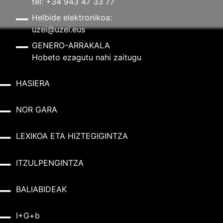
tel: +34 943 47 33 77
Helbide elektronikoa:
uzei@uzei.eus
GENERO-ARRAKALA
Hobeto ezagutu nahi zaitugu
HASIERA
NOR GARA
LEXIKOA ETA HIZTEGIGINTZA
ITZULPENGINTZA
BALIABIDEAK
I+G+b