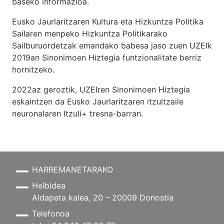
baseko informazioa.
Eusko Jaurlaritzaren Kultura eta Hizkuntza Politika
Sailaren menpeko Hizkuntza Politikarako
Sailburuordetzak emandako babesa jaso zuen UZEIk
2019an Sinonimoen Hiztegia funtzionalitate berriz
hornitzeko.
2022az geroztik, UZEIren Sinonimoen Hiztegia
eskaintzen da Eusko Jaurlaritzaren itzultzaile
neuronalaren
Itzuli+
tresna-barran.
HARREMANETARAKO
Helbidea
Aldapeta kalea, 20 – 20009 Donostia
Telefonoa