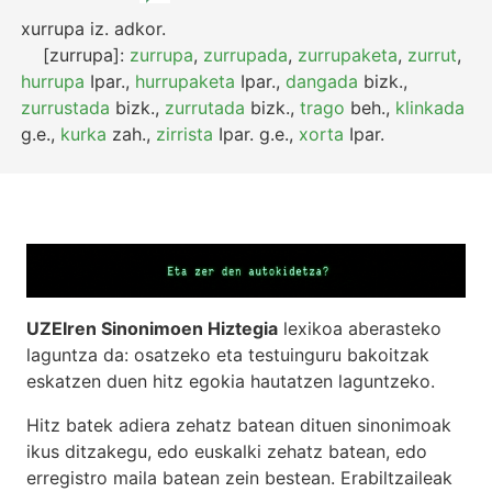
xurrupa
iz.
adkor.
[zurrupa]:
zurrupa
,
zurrupada
,
zurrupaketa
,
zurrut
,
hurrupa
Ipar.
,
hurrupaketa
Ipar.
,
dangada
bizk.
,
zurrustada
bizk.
,
zurrutada
bizk.
,
trago
beh.
,
klinkada
g.e.
,
kurka
zah.
,
zirrista
Ipar.
g.e.
,
xorta
Ipar.
UZEIren Sinonimoen Hiztegia
lexikoa aberasteko
laguntza da: osatzeko eta testuinguru bakoitzak
eskatzen duen hitz egokia hautatzen laguntzeko.
Hitz batek adiera zehatz batean dituen sinonimoak
ikus ditzakegu, edo euskalki zehatz batean, edo
erregistro maila batean zein bestean. Erabiltzaileak