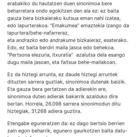
erabakiko du hautatzen duen sinonimoa bere
beharretara ondo egokitzen den ala ez: ez baita
gauza bera bizkaierako kutsua eman nahi izatea,
edo lapurterakoa. “Emakumea”
emaztekia
izango da
lapurtera/behe-nafarreraz,
eta
andrazko
edo
andrakume
bizkaieraz, esaterako.
Edo, ez baita berdin maila jasoa edo behekoa.
“Pertsona elezuria, itxuratia”
azalutsa
dela esango
dugu maila jasoan, eta
faltsua
behe-mailakoan.
Ez da hiztegi arrunta, ez daude hiztegi arruntek
dituzten sarrera guztiak, sinonimoa dutenak baizik.
Eta gauza bera gertatzen da adierekin ere,
sinonimoa duten adierak bakarrik azalduko dira
bertan. Horrela, 26.098 sarrera sinonimodun ditu
hiztegiak, 31.268 adiera guztira.
Etengabe eguneratzen da: ez dago bertsio berrien
zain egon beharrik, egunero gaurkotzen baita datu-