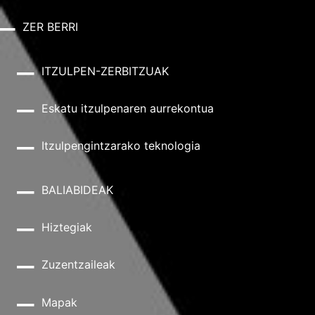
ZER BERRI
ITZULPEN-ZERBITZUAK
Eskatu itzulpenaren aurrekontua
Itzulpengintzarako teknologia
BALIABIDEAK
Hiztegiak
Zuzentzaileak
Mapak