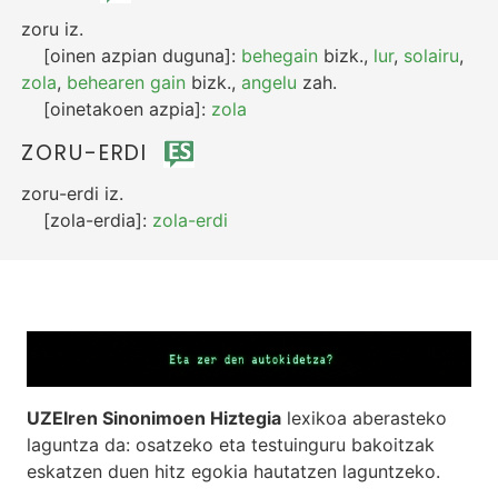
zoru
iz.
[oinen azpian duguna]:
behegain
bizk.
,
lur
,
solairu
,
zola
,
behearen gain
bizk.
,
angelu
zah.
[oinetakoen azpia]:
zola
ZORU-ERDI
zoru-erdi
iz.
[zola-erdia]:
zola-erdi
UZEIren Sinonimoen Hiztegia
lexikoa aberasteko
laguntza da: osatzeko eta testuinguru bakoitzak
eskatzen duen hitz egokia hautatzen laguntzeko.