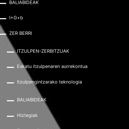
BALIABIDEAK
I+G+b
ZER BERRI
ITZULPEN-ZERBITZUAK
Eskatu itzulpenaren aurrekontua
Itzulpengintzarako teknologia
BALIABIDEAK
Hiztegiak