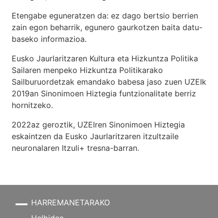
Etengabe eguneratzen da: ez dago bertsio berrien
zain egon beharrik, egunero gaurkotzen baita datu-
baseko informazioa.
Eusko Jaurlaritzaren Kultura eta Hizkuntza Politika
Sailaren menpeko Hizkuntza Politikarako
Sailburuordetzak emandako babesa jaso zuen UZEIk
2019an Sinonimoen Hiztegia funtzionalitate berriz
hornitzeko.
2022az geroztik, UZEIren Sinonimoen Hiztegia
eskaintzen da Eusko Jaurlaritzaren itzultzaile
neuronalaren
Itzuli+
tresna-barran.
HARREMANETARAKO
Helbidea