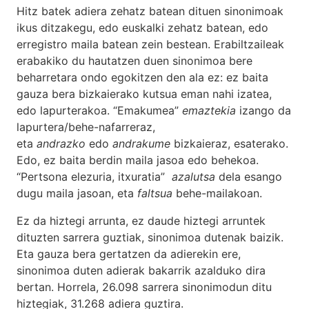
Hitz batek adiera zehatz batean dituen sinonimoak
ikus ditzakegu, edo euskalki zehatz batean, edo
erregistro maila batean zein bestean. Erabiltzaileak
erabakiko du hautatzen duen sinonimoa bere
beharretara ondo egokitzen den ala ez: ez baita
gauza bera bizkaierako kutsua eman nahi izatea,
edo lapurterakoa. “Emakumea”
emaztekia
izango da
lapurtera/behe-nafarreraz,
eta
andrazko
edo
andrakume
bizkaieraz, esaterako.
Edo, ez baita berdin maila jasoa edo behekoa.
“Pertsona elezuria, itxuratia”
azalutsa
dela esango
dugu maila jasoan, eta
faltsua
behe-mailakoan.
Ez da hiztegi arrunta, ez daude hiztegi arruntek
dituzten sarrera guztiak, sinonimoa dutenak baizik.
Eta gauza bera gertatzen da adierekin ere,
sinonimoa duten adierak bakarrik azalduko dira
bertan. Horrela, 26.098 sarrera sinonimodun ditu
hiztegiak, 31.268 adiera guztira.