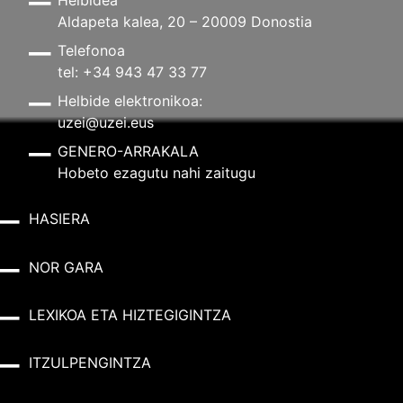
Aldapeta kalea, 20 – 20009 Donostia
Telefonoa
tel: +34 943 47 33 77
Helbide elektronikoa:
uzei@uzei.eus
GENERO-ARRAKALA
Hobeto ezagutu nahi zaitugu
HASIERA
NOR GARA
LEXIKOA ETA HIZTEGIGINTZA
ITZULPENGINTZA