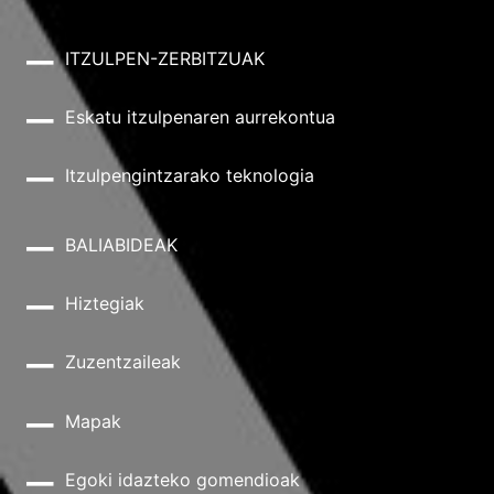
ITZULPEN-ZERBITZUAK
Eskatu itzulpenaren aurrekontua
Itzulpengintzarako teknologia
BALIABIDEAK
Hiztegiak
Zuzentzaileak
Mapak
Egoki idazteko gomendioak