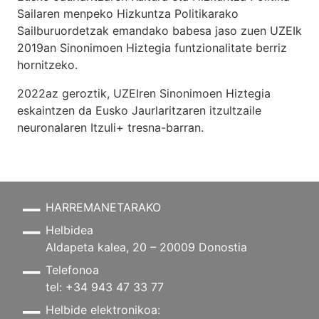
Sailaren menpeko Hizkuntza Politikarako
Sailburuordetzak emandako babesa jaso zuen UZEIk
2019an Sinonimoen Hiztegia funtzionalitate berriz
hornitzeko.
2022az geroztik, UZEIren Sinonimoen Hiztegia
eskaintzen da Eusko Jaurlaritzaren itzultzaile
neuronalaren
Itzuli+
tresna-barran.
HARREMANETARAKO
Helbidea
Aldapeta kalea, 20 – 20009 Donostia
Telefonoa
tel: +34 943 47 33 77
Helbide elektronikoa: