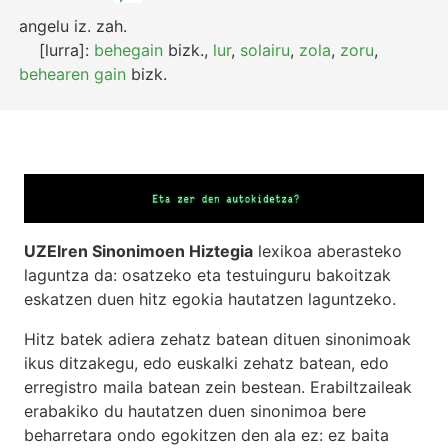
angelu
iz.
zah.
[lurra]:
behegain
bizk.
,
lur
,
solairu
,
zola
,
zoru
,
behearen gain
bizk.
UZEIren Sinonimoen Hiztegia
lexikoa aberasteko
laguntza da: osatzeko eta testuinguru bakoitzak
eskatzen duen hitz egokia hautatzen laguntzeko.
Hitz batek adiera zehatz batean dituen sinonimoak
ikus ditzakegu, edo euskalki zehatz batean, edo
erregistro maila batean zein bestean. Erabiltzaileak
erabakiko du hautatzen duen sinonimoa bere
beharretara ondo egokitzen den ala ez: ez baita