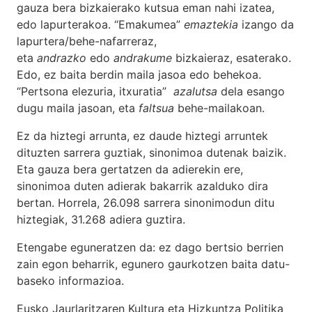
gauza bera bizkaierako kutsua eman nahi izatea,
edo lapurterakoa. “Emakumea”
emaztekia
izango da
lapurtera/behe-nafarreraz,
eta
andrazko
edo
andrakume
bizkaieraz, esaterako.
Edo, ez baita berdin maila jasoa edo behekoa.
“Pertsona elezuria, itxuratia”
azalutsa
dela esango
dugu maila jasoan, eta
faltsua
behe-mailakoan.
Ez da hiztegi arrunta, ez daude hiztegi arruntek
dituzten sarrera guztiak, sinonimoa dutenak baizik.
Eta gauza bera gertatzen da adierekin ere,
sinonimoa duten adierak bakarrik azalduko dira
bertan. Horrela, 26.098 sarrera sinonimodun ditu
hiztegiak, 31.268 adiera guztira.
Etengabe eguneratzen da: ez dago bertsio berrien
zain egon beharrik, egunero gaurkotzen baita datu-
baseko informazioa.
Eusko Jaurlaritzaren Kultura eta Hizkuntza Politika