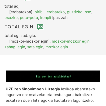
total
adj.
[erabatekoa]:
biribil
,
erabateko
,
guztizko
,
oso
,
osozko
,
peto-peto
,
konpli
Ipar.
zah.
TOTAL EGIN
total egin
ad.
gip.
[mozkor-mozkor egin]:
mozkor-mozkor egin
,
zahagi egin
,
sats egin
,
mozkor egin
UZEIren Sinonimoen Hiztegia
lexikoa aberasteko
laguntza da: osatzeko eta testuinguru bakoitzak
eskatzen duen hitz egokia hautatzen laguntzeko.