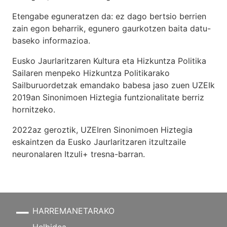
Etengabe eguneratzen da: ez dago bertsio berrien
zain egon beharrik, egunero gaurkotzen baita datu-
baseko informazioa.
Eusko Jaurlaritzaren Kultura eta Hizkuntza Politika
Sailaren menpeko Hizkuntza Politikarako
Sailburuordetzak emandako babesa jaso zuen UZEIk
2019an Sinonimoen Hiztegia funtzionalitate berriz
hornitzeko.
2022az geroztik, UZEIren Sinonimoen Hiztegia
eskaintzen da Eusko Jaurlaritzaren itzultzaile
neuronalaren
Itzuli+
tresna-barran.
HARREMANETARAKO
Helbidea