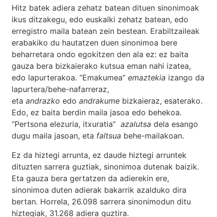
Hitz batek adiera zehatz batean dituen sinonimoak
ikus ditzakegu, edo euskalki zehatz batean, edo
erregistro maila batean zein bestean. Erabiltzaileak
erabakiko du hautatzen duen sinonimoa bere
beharretara ondo egokitzen den ala ez: ez baita
gauza bera bizkaierako kutsua eman nahi izatea,
edo lapurterakoa. “Emakumea”
emaztekia
izango da
lapurtera/behe-nafarreraz,
eta
andrazko
edo
andrakume
bizkaieraz, esaterako.
Edo, ez baita berdin maila jasoa edo behekoa.
“Pertsona elezuria, itxuratia”
azalutsa
dela esango
dugu maila jasoan, eta
faltsua
behe-mailakoan.
Ez da hiztegi arrunta, ez daude hiztegi arruntek
dituzten sarrera guztiak, sinonimoa dutenak baizik.
Eta gauza bera gertatzen da adierekin ere,
sinonimoa duten adierak bakarrik azalduko dira
bertan. Horrela, 26.098 sarrera sinonimodun ditu
hiztegiak, 31.268 adiera guztira.