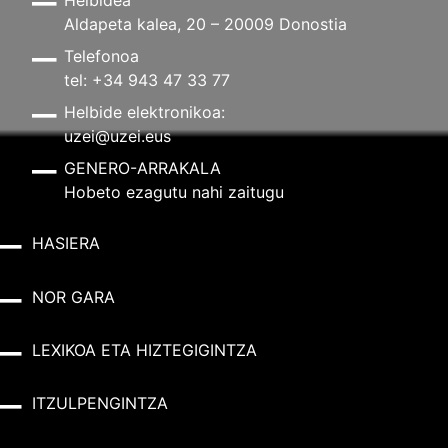
Aldapeta kalea, 20 – 20009 Donostia
Telefonoa
tel: +34 943 47 33 77
Helbide elektronikoa:
uzei@uzei.eus
GENERO-ARRAKALA
Hobeto ezagutu nahi zaitugu
HASIERA
NOR GARA
LEXIKOA ETA HIZTEGIGINTZA
ITZULPENGINTZA