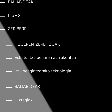
BALIABIDEAK
I+G+b
ZER BERRI
ITZULPEN-ZERBITZUAK
Eskatu itzulpenaren aurrekontua
Itzulpengintzarako teknologia
BALIABIDEAK
Hiztegiak