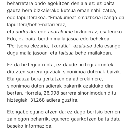
beharretara ondo egokitzen den ala ez: ez baita
gauza bera bizkaierako kutsua eman nahi izatea,
edo lapurterakoa. “Emakumea”
emaztekia
izango da
lapurtera/behe-nafarreraz,
eta
andrazko
edo
andrakume
bizkaieraz, esaterako.
Edo, ez baita berdin maila jasoa edo behekoa.
“Pertsona elezuria, itxuratia”
azalutsa
dela esango
dugu maila jasoan, eta
faltsua
behe-mailakoan.
Ez da hiztegi arrunta, ez daude hiztegi arruntek
dituzten sarrera guztiak, sinonimoa dutenak baizik.
Eta gauza bera gertatzen da adierekin ere,
sinonimoa duten adierak bakarrik azalduko dira
bertan. Horrela, 26.098 sarrera sinonimodun ditu
hiztegiak, 31.268 adiera guztira.
Etengabe eguneratzen da: ez dago bertsio berrien
zain egon beharrik, egunero gaurkotzen baita datu-
baseko informazioa.