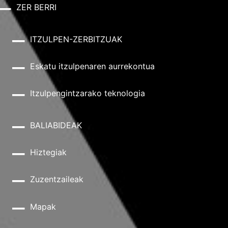
ZER BERRI
ITZULPEN-ZERBITZUAK
Eskatu itzulpenaren aurrekontua
Itzulpengintzarako teknologia
BALIABIDEAK
Hiztegiak
Zuzentzaileak
Mapak