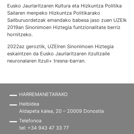
Eusko Jaurlaritzaren Kultura eta Hizkuntza Politika
Sailaren menpeko Hizkuntza Politikarako
Sailburuordetzak emandako babesa jaso zuen UZEIk
2019an Sinonimoen Hiztegia funtzionalitate berriz
hornitzeko.
2022az geroztik, UZEIren Sinonimoen Hiztegia
eskaintzen da Eusko Jaurlaritzaren itzultzaile
neuronalaren
Itzuli+
tresna-barran.
HARREMANETARAKO
Helbidea
Aldapeta kalea, 20 – 20009 Donostia
Telefonoa
tel: +34 943 47 33 77