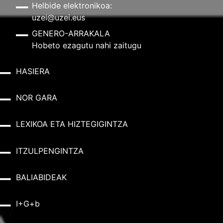
Helbide elektronikoa:
uzei@uzei.eus
GENERO-ARRAKALA
Hobeto ezagutu nahi zaitugu
HASIERA
NOR GARA
LEXIKOA ETA HIZTEGIGINTZA
ITZULPENGINTZA
BALIABIDEAK
I+G+b