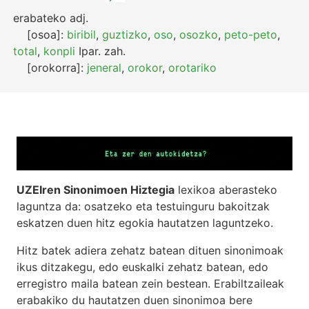
erabateko
adj.
[osoa]:
biribil
,
guztizko
,
oso
,
osozko
,
peto-peto
,
total
,
konpli
Ipar.
zah.
[orokorra]:
jeneral
,
orokor
,
orotariko
UZEIren Sinonimoen Hiztegia
lexikoa aberasteko
laguntza da: osatzeko eta testuinguru bakoitzak
eskatzen duen hitz egokia hautatzen laguntzeko.
Hitz batek adiera zehatz batean dituen sinonimoak
ikus ditzakegu, edo euskalki zehatz batean, edo
erregistro maila batean zein bestean. Erabiltzaileak
erabakiko du hautatzen duen sinonimoa bere