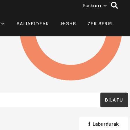
Euskara
BALIABIDEAK
I+G+B
ZER BERRI
BILATU
Laburdurak