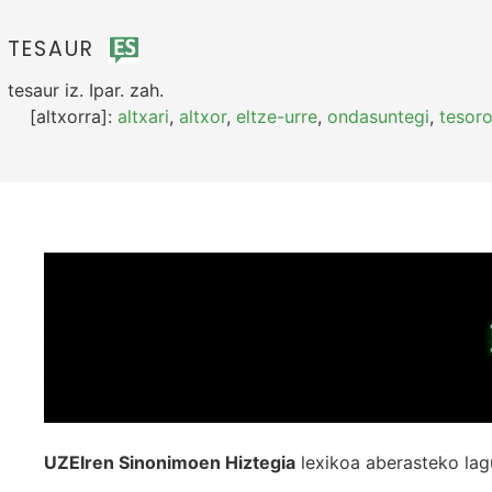
TESAUR
tesaur
iz.
Ipar.
zah.
[altxorra]:
altxari
,
altxor
,
eltze-urre
,
ondasuntegi
,
tesor
UZEIren Sinonimoen Hiztegia
lexikoa aberasteko lag