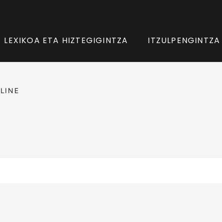
LEXIKOA ETA HIZTEGIGINTZA
ITZULPENGINTZA
LINE