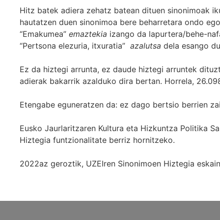
Hitz batek adiera zehatz batean dituen sinonimoak iku
hautatzen duen sinonimoa bere beharretara ondo egok
“Emakumea”
emaztekia
izango da lapurtera/behe-naf
“Pertsona elezuria, itxuratia”
azalutsa
dela esango du
Ez da hiztegi arrunta, ez daude hiztegi arruntek ditu
adierak bakarrik azalduko dira bertan. Horrela, 26.098
Etengabe eguneratzen da: ez dago bertsio berrien za
Eusko Jaurlaritzaren Kultura eta Hizkuntza Politika
Hiztegia funtzionalitate berriz hornitzeko.
2022az geroztik, UZEIren Sinonimoen Hiztegia eskaint