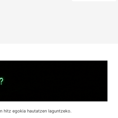
n hitz egokia hautatzen laguntzeko.