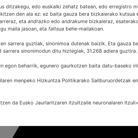
s ditzakegu, edo euskalki zehatz batean, edo erregistro ma
itzen den ala ez: ez baita gauza bera bizkaierako kutsua e
arreraz, eta
andrazko
edo
andrakume
bizkaieraz, esaterako
gu maila jasoan, eta
faltsua
behe-mailakoan.
zten sarrera guztiak, sinonimoa dutenak baizik. Eta gauza b
 sarrera sinonimodun ditu hiztegiak, 31.268 adiera guztira.
in egon beharrik, egunero gaurkotzen baita datu-baseko in
 Sailaren menpeko Hizkuntza Politikarako Sailburuordetza
zen da Eusko Jaurlaritzaren itzultzaile neuronalaren
Itzuli