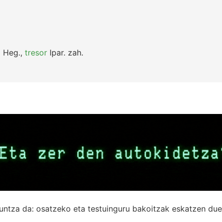
o
Heg.
,
tresor
Ipar.
zah.
untza da: osatzeko eta testuinguru bakoitzak eskatzen due