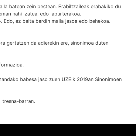
ila batean zein bestean. Erabiltzaileak erabakiko du
man nahi izatea, edo lapurterakoa.
. Edo, ez baita berdin maila jasoa edo behekoa.
era gertatzen da adierekin ere, sinonimoa duten
formazioa.
k emandako babesa jaso zuen UZEIk 2019an Sinonimoen
+
tresna-barran.