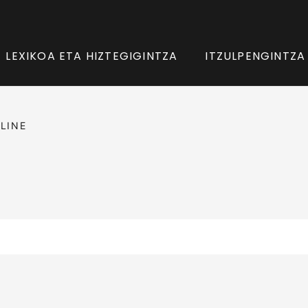
LEXIKOA ETA HIZTEGIGINTZA
ITZULPENGINTZA
LINE