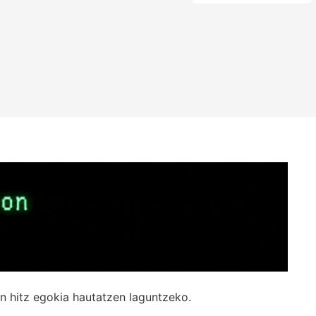
n hitz egokia hautatzen laguntzeko.