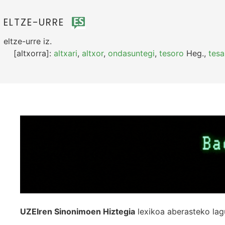
ELTZE-URRE
eltze-urre
iz.
[altxorra]:
altxari
,
altxor
,
ondasuntegi
,
tesoro
Heg.
,
tesa
UZEIren Sinonimoen Hiztegia
lexikoa aberasteko lag