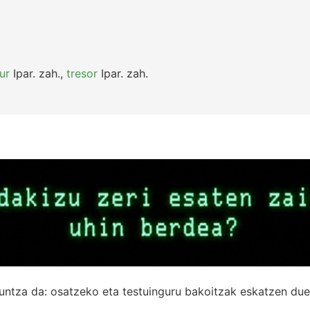
ur
Ipar.
zah.
,
tresor
Ipar.
zah.
untza da: osatzeko eta testuinguru bakoitzak eskatzen due