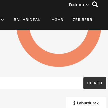
Euskara
BALIABIDEAK
I+G+B
ZER BERRI
BILATU
Laburdurak