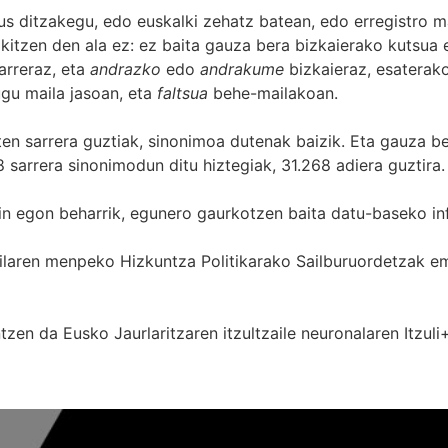
s ditzakegu, edo euskalki zehatz batean, edo erregistro ma
itzen den ala ez: ez baita gauza bera bizkaierako kutsua e
arreraz, eta
andrazko
edo
andrakume
bizkaieraz, esaterako
gu maila jasoan, eta
faltsua
behe-mailakoan.
zten sarrera guztiak, sinonimoa dutenak baizik. Eta gauza b
 sarrera sinonimodun ditu hiztegiak, 31.268 adiera guztira.
in egon beharrik, egunero gaurkotzen baita datu-baseko in
 Sailaren menpeko Hizkuntza Politikarako Sailburuordetza
zen da Eusko Jaurlaritzaren itzultzaile neuronalaren
Itzuli