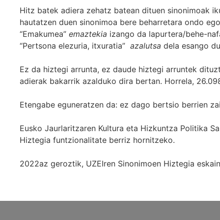
Hitz batek adiera zehatz batean dituen sinonimoak iku
hautatzen duen sinonimoa bere beharretara ondo egok
“Emakumea”
emaztekia
izango da lapurtera/behe-naf
“Pertsona elezuria, itxuratia”
azalutsa
dela esango du
Ez da hiztegi arrunta, ez daude hiztegi arruntek ditu
adierak bakarrik azalduko dira bertan. Horrela, 26.098
Etengabe eguneratzen da: ez dago bertsio berrien za
Eusko Jaurlaritzaren Kultura eta Hizkuntza Politika
Hiztegia funtzionalitate berriz hornitzeko.
2022az geroztik, UZEIren Sinonimoen Hiztegia eskaint