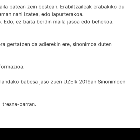
ila batean zein bestean. Erabiltzaileak erabakiko du
man nahi izatea, edo lapurterakoa.
. Edo, ez baita berdin maila jasoa edo behekoa.
era gertatzen da adierekin ere, sinonimoa duten
formazioa.
k emandako babesa jaso zuen UZEIk 2019an Sinonimoen
+
tresna-barran.