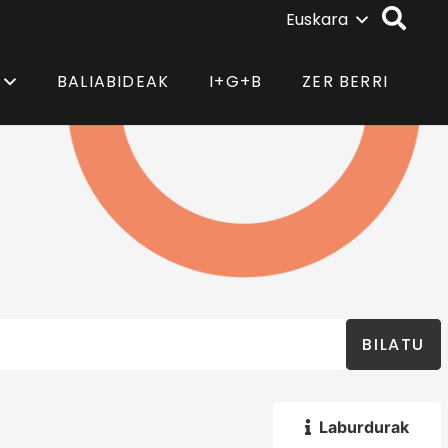
Euskara
BALIABIDEAK
I+G+B
ZER BERRI
BILATU
Laburdurak