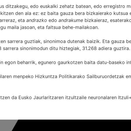
s ditzakegu, edo euskalki zehatz batean, edo erregistro ma
itzen den ala ez: ez baita gauza bera bizkaierako kutsua e
arreraz, eta
andrazko
edo
andrakume
bizkaieraz, esaterako
gu maila jasoan, eta
faltsua
behe-mailakoan.
zten sarrera guztiak, sinonimoa dutenak baizik. Eta gauza b
 sarrera sinonimodun ditu hiztegiak, 31.268 adiera guztira.
in egon beharrik, egunero gaurkotzen baita datu-baseko in
 Sailaren menpeko Hizkuntza Politikarako Sailburuordetza
zen da Eusko Jaurlaritzaren itzultzaile neuronalaren
Itzuli