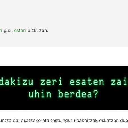
i
g.e.
,
estari
bizk.
zah.
untza da: osatzeko eta testuinguru bakoitzak eskatzen due