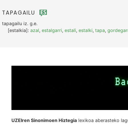
TAPAGAILU
tapagailu
iz.
g.e.
[estalkia]:
azal
,
estalgarri
,
estali
,
estalki
,
tapa
,
gordegarr
UZEIren Sinonimoen Hiztegia
lexikoa aberasteko lag