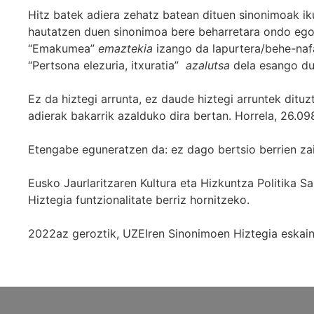
Hitz batek adiera zehatz batean dituen sinonimoak iku
hautatzen duen sinonimoa bere beharretara ondo egok
“Emakumea”
emaztekia
izango da lapurtera/behe-naf
“Pertsona elezuria, itxuratia”
azalutsa
dela esango du
Ez da hiztegi arrunta, ez daude hiztegi arruntek ditu
adierak bakarrik azalduko dira bertan. Horrela, 26.098
Etengabe eguneratzen da: ez dago bertsio berrien za
Eusko Jaurlaritzaren Kultura eta Hizkuntza Politika
Hiztegia funtzionalitate berriz hornitzeko.
2022az geroztik, UZEIren Sinonimoen Hiztegia eskaint