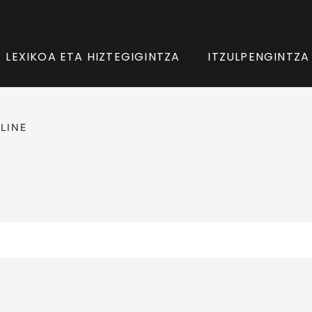
LEXIKOA ETA HIZTEGIGINTZA
ITZULPENGINTZA
LINE