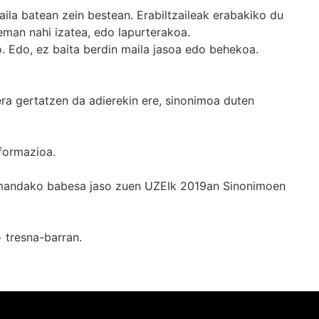
ila batean zein bestean. Erabiltzaileak erabakiko du
man nahi izatea, edo lapurterakoa.
. Edo, ez baita berdin maila jasoa edo behekoa.
era gertatzen da adierekin ere, sinonimoa duten
formazioa.
k emandako babesa jaso zuen UZEIk 2019an Sinonimoen
+
tresna-barran.