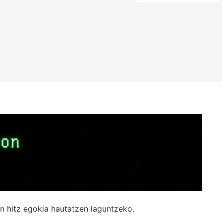
n hitz egokia hautatzen laguntzeko.