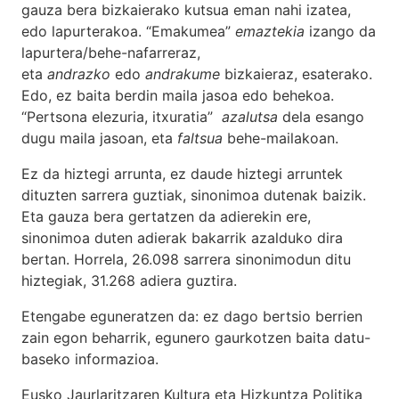
gauza bera bizkaierako kutsua eman nahi izatea,
edo lapurterakoa. “Emakumea”
emaztekia
izango da
lapurtera/behe-nafarreraz,
eta
andrazko
edo
andrakume
bizkaieraz, esaterako.
Edo, ez baita berdin maila jasoa edo behekoa.
“Pertsona elezuria, itxuratia”
azalutsa
dela esango
dugu maila jasoan, eta
faltsua
behe-mailakoan.
Ez da hiztegi arrunta, ez daude hiztegi arruntek
dituzten sarrera guztiak, sinonimoa dutenak baizik.
Eta gauza bera gertatzen da adierekin ere,
sinonimoa duten adierak bakarrik azalduko dira
bertan. Horrela, 26.098 sarrera sinonimodun ditu
hiztegiak, 31.268 adiera guztira.
Etengabe eguneratzen da: ez dago bertsio berrien
zain egon beharrik, egunero gaurkotzen baita datu-
baseko informazioa.
Eusko Jaurlaritzaren Kultura eta Hizkuntza Politika