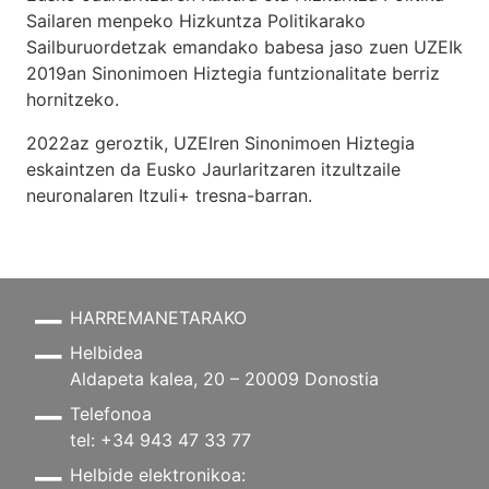
Sailaren menpeko Hizkuntza Politikarako
Sailburuordetzak emandako babesa jaso zuen UZEIk
2019an Sinonimoen Hiztegia funtzionalitate berriz
hornitzeko.
2022az geroztik, UZEIren Sinonimoen Hiztegia
eskaintzen da Eusko Jaurlaritzaren itzultzaile
neuronalaren
Itzuli+
tresna-barran.
HARREMANETARAKO
Helbidea
Aldapeta kalea, 20 – 20009 Donostia
Telefonoa
tel: +34 943 47 33 77
Helbide elektronikoa: