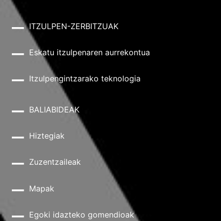
ITZULPEN-ZERBITZUAK
Eskatu itzulpenaren aurrekontua
Itzulpengintzarako teknologia
BALIABIDEAK
Hiztegiak
Zuzentzaileak
Mapak
Egoki idazteko gomendioak