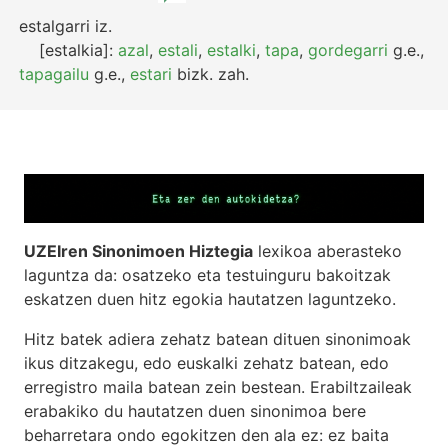
estalgarri
iz.
[estalkia]:
azal
,
estali
,
estalki
,
tapa
,
gordegarri
g.e.
,
tapagailu
g.e.
,
estari
bizk.
zah.
UZEIren Sinonimoen Hiztegia
lexikoa aberasteko
laguntza da: osatzeko eta testuinguru bakoitzak
eskatzen duen hitz egokia hautatzen laguntzeko.
Hitz batek adiera zehatz batean dituen sinonimoak
ikus ditzakegu, edo euskalki zehatz batean, edo
erregistro maila batean zein bestean. Erabiltzaileak
erabakiko du hautatzen duen sinonimoa bere
beharretara ondo egokitzen den ala ez: ez baita